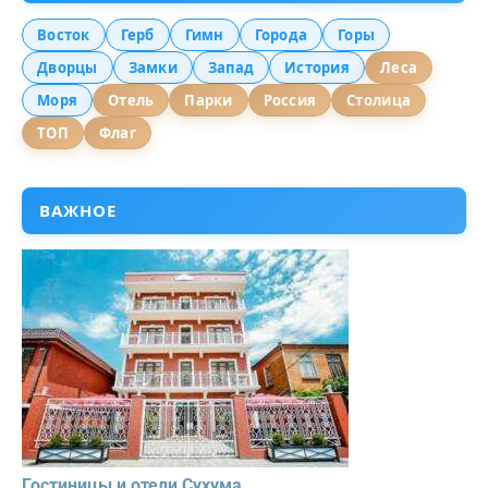
Восток
Герб
Гимн
Города
Горы
Дворцы
Замки
Запад
История
Леса
Моря
Отель
Парки
Россия
Столица
ТОП
Флаг
ВАЖНОЕ
Гостиницы и отели Сухума