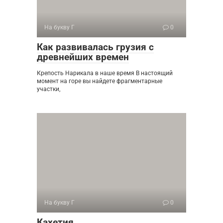
На букву Г
0
Как развивалась грузия с
древнейших времен
Крепость Нарикала в наше время В настоящий
момент на горе вы найдете фрагментарные
участки,
На букву Г
0
Кахетия