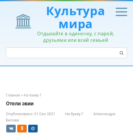
Перейти
Культура
к
контенту
мира
Отдыхайте в одиночку, с парой,
друзьями или всей семьей
Поиск:
Главная
»
На букву Г
Отели эвии
Опубликовано:
21 Сен 2021
На букву Г
Александра
Белова