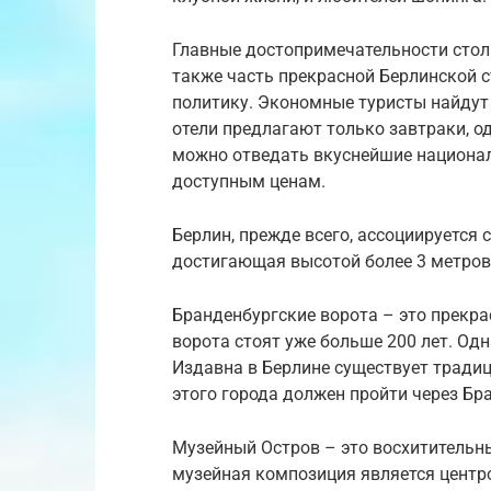
Главные достопримечательности столи
также часть прекрасной Берлинской 
политику. Экономные туристы найдут 
отели предлагают только завтраки, о
можно отведать вкуснейшие национал
доступным ценам.
Берлин, прежде всего, ассоциируется 
достигающая высотой более 3 метров
Бранденбургские ворота – это прекр
ворота стоят уже больше 200 лет. Од
Издавна в Берлине существует тради
этого города должен пройти через Бр
Музейный Остров – это восхитительн
музейная композиция является центро