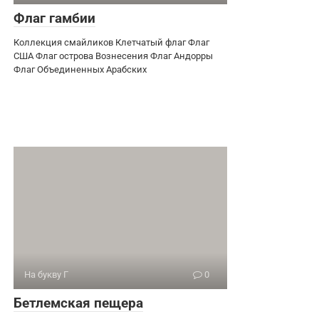
Флаг гамбии
Коллекция смайликов Клетчатый флаг Флаг
США Флаг острова Вознесения Флаг Андорры
Флаг Объединенных Арабских
На букву Г
0
Бетлемская пещера