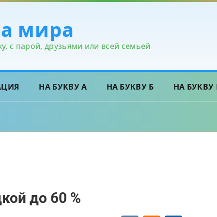
ра мира
у, с парой, друзьями или всей семьей
АЦИЯ
НА БУКВУ А
НА БУКВУ Б
НА БУКВУ 
кой до 60 %