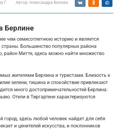
ву Г
Автор:
Александра Белова
в Берлине
лее чем семисотлетнюю историю и является
страны. Большинство популярных района
р, район Митте, здесь можно найти множество
имых жителями Берлина и туристами. Близость к
илие зелени, тишина и спокойствие привлекают
одится много достопримечательностей Берлина:
львю. Отели в Тиргартене характеризуются
й город, здесь любой человек найдет для себя
екает и ценителей искусства, и поклонников