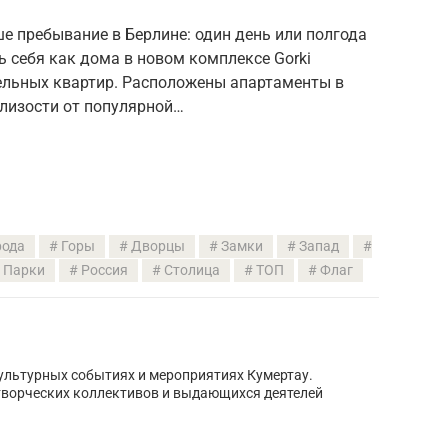
е пребывание в Берлине: один день или полгода
ь себя как дома в новом комплексе Gorki
дельных квартир. Расположены апартаменты в
близости от популярной…
рода
Горы
Дворцы
Замки
Запад
Парки
Россия
Столица
ТОП
Флаг
культурных событиях и мероприятиях Кумертау.
творческих коллективов и выдающихся деятелей