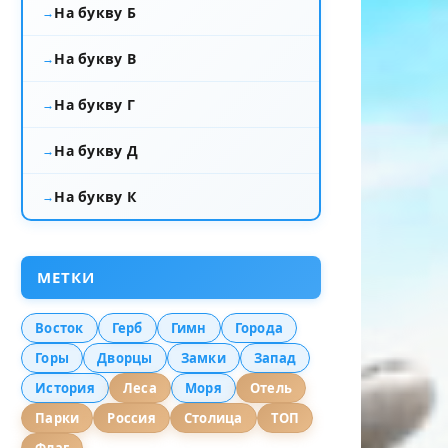
На букву Б
На букву В
На букву Г
На букву Д
На букву К
МЕТКИ
Восток
Герб
Гимн
Города
Горы
Дворцы
Замки
Запад
История
Леса
Моря
Отель
Парки
Россия
Столица
ТОП