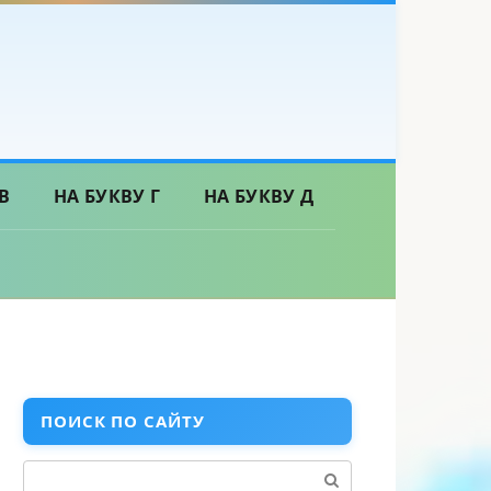
В
НА БУКВУ Г
НА БУКВУ Д
ПОИСК ПО САЙТУ
Поиск: