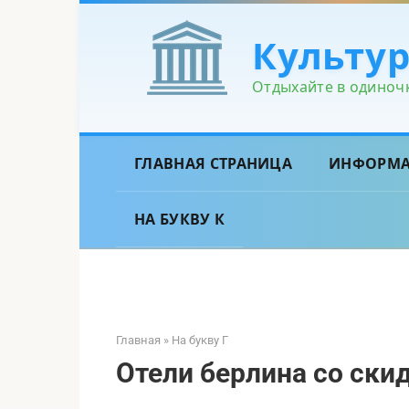
Перейти
к
Культу
контенту
Отдыхайте в одиночк
ГЛАВНАЯ СТРАНИЦА
ИНФОРМ
НА БУКВУ К
Главная
»
На букву Г
Отели берлина со скид