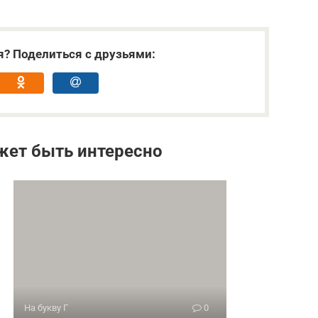
я? Поделиться с друзьями:
жет быть интересно
На букву Г
0