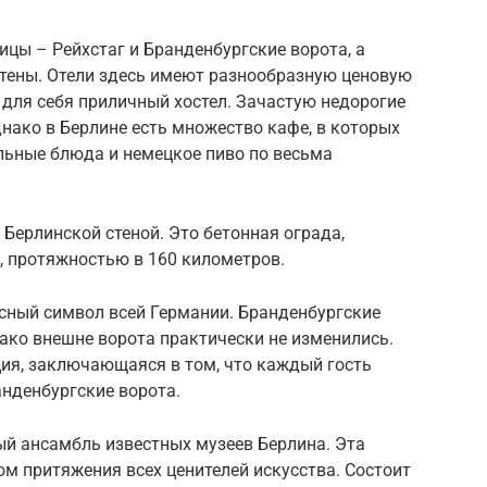
цы – Рейхстаг и Бранденбургские ворота, а
стены. Отели здесь имеют разнообразную ценовую
для себя приличный хостел. Зачастую недорогие
днако в Берлине есть множество кафе, в которых
ьные блюда и немецкое пиво по весьма
с Берлинской стеной. Это бетонная ограда,
, протяжностью в 160 километров.
асный символ всей Германии. Бранденбургские
нако внешне ворота практически не изменились.
ция, заключающаяся в том, что каждый гость
анденбургские ворота.
ый ансамбль известных музеев Берлина. Эта
м притяжения всех ценителей искусства. Состоит