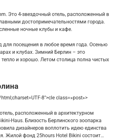
damm. Это 4-звездочный отель, расположенный в
главными достопримечательностями города.
сленные ночные клубы и кафе.
д для посещения в любое время года. Осенью
арах и клубах. Зимний Берлин – это
 тепло и хорошо. Летом столица полна чистых
рлина
/html;charset=UTF-8″>cle class=»post»>
й отель, расположенный в архитектурном
ikini-Haus. Близость Берлинского зоопарка
хновила дизайнеров воплотить идею единства
я. Жилой фонд 25hours Hotel Bikini состоит…