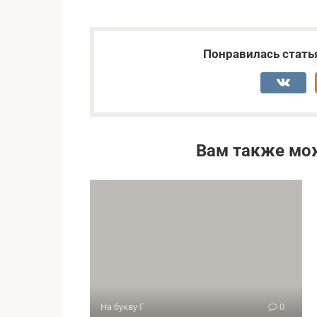
Понравилась стать
Вам также мо
На букву Г
0