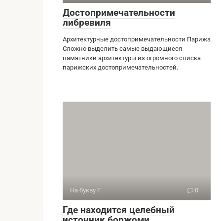
Достопримечательности
либревиля
Архитектурные достопримечательности Парижа
Сложно выделить самые выдающиеся
памятники архитектуры из огромного списка
парижских достопримечательностей.
На букву Г
0
Где находится целебный
источник боржоми