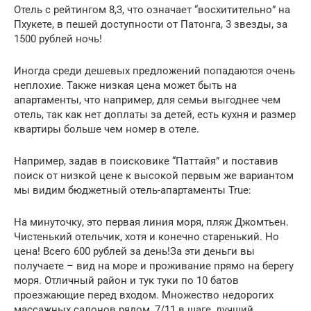
Отель с рейтингом 8,3, что означает “восхитительно” на
Пхукете, в пешей доступности от Патонга, 3 звезды, за
1500 рублей ночь!
Иногда среди дешевых предложений попадаются очень
неплохие. Также низкая цена может быть на
апартаменты, что например, для семьи выгоднее чем
отель, так как нет доплаты за детей, есть кухня и размер
квартиры больше чем номер в отеле.
Например, задав в поисковике “Паттайя” и поставив
поиск от низкой цене к высокой первым же вариантом
мы видим бюджетный отель-апартаменты True:
На минуточку, это первая линия моря, пляж Джомтьен.
Чистенький отельчик, хотя и конечно старенький. Но
цена! Всего 600 рублей за день!За эти деньги вы
получаете – вид на море и проживание прямо на берегу
моря. Отличный район и тук туки по 10 батов
проезжающие перед входом. Множество недорогих
массажных салонов рядом, 7/11 в шаге, лучший