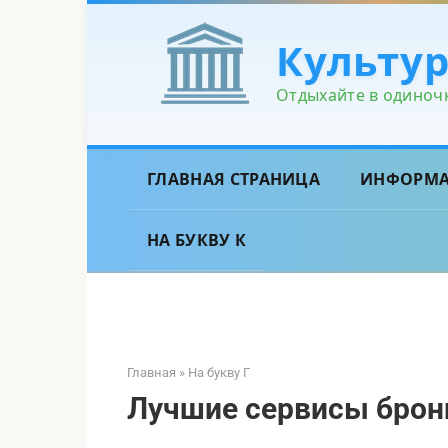
Перейти
к
Культу
контенту
Отдыхайте в одиночк
ГЛАВНАЯ СТРАНИЦА
ИНФОРМ
НА БУКВУ К
Главная
»
На букву Г
Лучшие сервисы брон