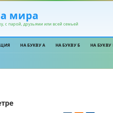
ра мира
у, с парой, друзьями или всей семьей
АЦИЯ
НА БУКВУ А
НА БУКВУ Б
НА БУКВУ 
етре