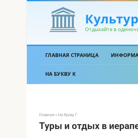
Перейти
к
Культу
контенту
Отдыхайте в одиночк
ГЛАВНАЯ СТРАНИЦА
ИНФОРМ
НА БУКВУ К
Главная
»
На букву Г
Туры и отдых в иерап