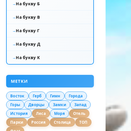
На букву Б
На букву В
На букву Г
На букву Д
На букву К
МЕТКИ
Восток
Герб
Гимн
Города
Горы
Дворцы
Замки
Запад
История
Леса
Моря
Отель
Парки
Россия
Столица
ТОП