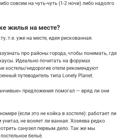
бо совсем на чуть-чуть (1-2 ночи) либо надолго
ке жилья на месте?
у, т.е. уже на месте, идея рискованная.
азузнать про районы города, чтобы понимать, где
хаусы. Идеально почитать на форумах
вые хостелы/недорогие отели рекомендуют
енный путеводитель типа Lonely Planet.
манчивые» предложения помогал — вряд ли они
номере (если это не койка в хостеле): работает ли
 унитаз, не воняет ли ванная. Хозяева редко
отреть санузел первым дело. Так же мы
 постельное бельё.