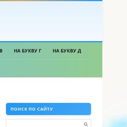
В
НА БУКВУ Г
НА БУКВУ Д
ПОИСК ПО САЙТУ
Поиск: