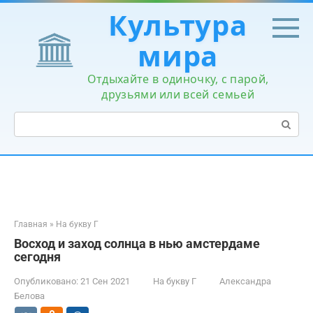
Перейти
Культура
к
контенту
мира
Отдыхайте в одиночку, с парой,
друзьями или всей семьей
Поиск:
Главная
»
На букву Г
Восход и заход солнца в нью амстердаме
сегодня
Опубликовано:
21 Сен 2021
На букву Г
Александра
Белова