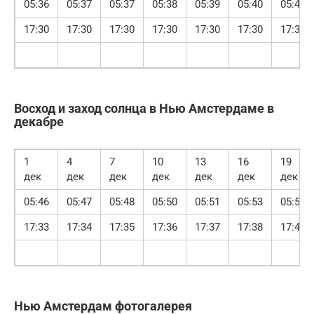
05:36
05:37
05:37
05:38
05:39
05:40
05:41
17:30
17:30
17:30
17:30
17:30
17:30
17:30
Восход и заход солнца в Нью Амстердаме в
декабре
1
4
7
10
13
16
19
дек
дек
дек
дек
дек
дек
дек
05:46
05:47
05:48
05:50
05:51
05:53
05:54
17:33
17:34
17:35
17:36
17:37
17:38
17:40
Нью Амстердам фотогалерея