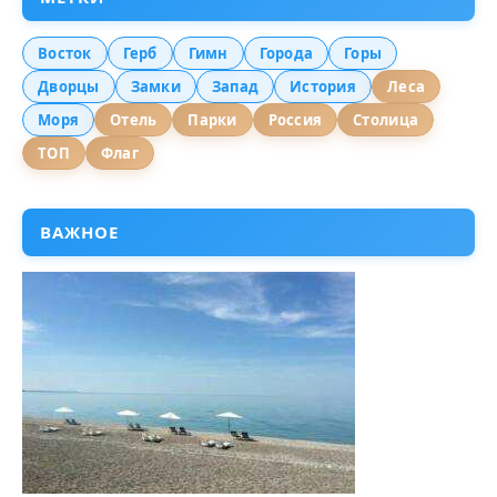
Восток
Герб
Гимн
Города
Горы
Дворцы
Замки
Запад
История
Леса
Моря
Отель
Парки
Россия
Столица
ТОП
Флаг
ВАЖНОЕ