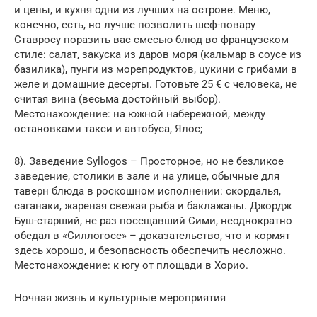
и цены, и кухня одни из лучших на острове. Меню,
конечно, есть, но лучше позволить шеф-повару
Ставросу поразить вас смесью блюд во французском
стиле: салат, закуска из даров моря (кальмар в соусе из
базилика), пунги из морепродуктов, цукини с грибами в
желе и домашние десерты. Готовьте 25 € с человека, не
считая вина (весьма достойный выбор).
Местонахождение: на южной набережной, между
остановками такси и автобуса, Ялос;
8). Заведение Syllogos – Просторное, но не безликое
заведение, столики в зале и на улице, обычные для
таверн блюда в роскошном исполнении: скордалья,
саганаки, жареная свежая рыба и баклажаны. Джордж
Буш-старший, не раз посещавший Сими, неоднократно
обедал в «Силлогосе» – доказательство, что и кормят
здесь хорошо, и безопасность обеспечить несложно.
Местонахождение: к югу от площади в Хорио.
Ночная жизнь и культурные мероприятия