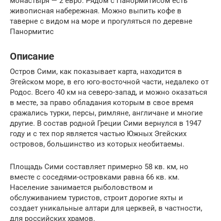
монастыря — 2 евро. Рядом с Панормитисом есть
живописная набережная. Можно выпить кофе в
таверне с видом на море и прогуляться по деревне
Панормитис
Описание
Остров Сими, как показывает карта, находится в
Эгейском море, в его юго-восточной части, недалеко от
Родос. Всего 40 км на северо-запад, и можно оказаться
в месте, за право обладания которым в свое время
сражались турки, персы, римляне, англичане и многие
другие. В состав родной Греции Сими вернулся в 1947
году и с тех пор является частью Южных Эгейских
островов, большинство из которых необитаемы.
Площадь Сими составляет примерно 58 кв. км, но
вместе с соседями-островками равна 66 кв. км.
Население занимается рыболовством и
обслуживанием туристов, строит дорогие яхты и
создает уникальные алтари для церквей, в частности,
для российских храмов.