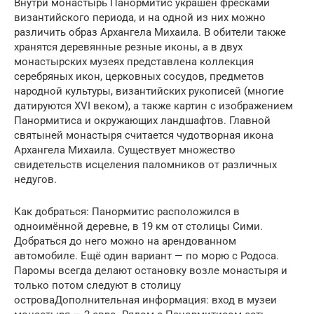
Внутри монастырь Панормитис украшен фресками
византийского периода, и на одной из них можно
различить образ Архангела Михаила. В обители также
хранятся деревянные резные иконы, а в двух
монастырских музеях представлена коллекция
серебряных икон, церковных сосудов, предметов
народной культуры, византийских рукописей (многие
датируются XVI веком), а также картин с изображением
Панормитиса и окружающих ландшафтов. Главной
святыней монастыря считается чудотворная икона
Архангела Михаила. Существует множество
свидетельств исцеления паломников от различных
недугов.
Как добраться: Панормитис расположился в
одноимённой деревне, в 19 км от столицы Сими.
Добраться до него можно на арендованном
автомобиле. Ещё один вариант — по морю с Родоса.
Паромы всегда делают остановку возле монастыря и
только потом следуют в столицу
островаДополнительная информация: вход в музеи