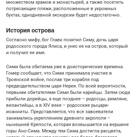
множеством храмов и монастырей, а также посетить
потрясающие пляжи, расположенные в укромных
бухтах, однодневной экскурсии будет недостаточно.
История острова
Согласно мифу, бог Главк похитил Симу, дочь царя
родосского города Ялиса, и унес ее на остров, который
и получил ее имя.
Сими была обитаема уже в доисторические времена.
Гомер сообщает, что Сими принимала участие в
Троянской войне, послав три корабля под
предводительством царя Нерея. По всей вероятности,
первыми обитателями Сими были карийцы. Затем сюда
прибыли дорийцы, а еще позднее – родосцы, римляне,
византийцы, а в XIV веке – родосские рыцари-
иоанниты. Представляется, что все завоеватели
занимались укреплением древнего акрополя –
нынешней Крепости, которая возвышается на вершине
горы Ано-Сима. Между тем Сима достигла расцвета,