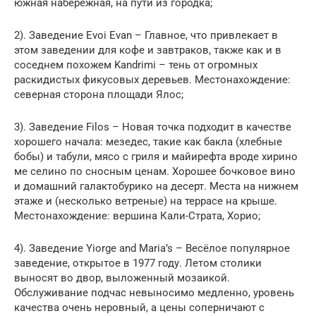
южная набережная, на пути из городка;
2). Заведение Evoi Evan – Главное, что привлекает в
этом заведении для кофе и завтраков, также как и в
соседнем похожем Kandrimi – тень от огромных
раскидистых фикусовых деревьев. Местонахождение:
северная сторона площади Ялос;
3). Заведение Filos – Новая точка подходит в качестве
хорошего начала: мезедес, такие как бакла (хлебные
бобы) и табули, мясо с гриля и майирефта вроде хирино
ме селино по сносным ценам. Хорошее бочковое вино
и домашний галактобурико на десерт. Места на нижнем
этаже и (несколько ветреные) на террасе на крыше.
Местонахождение: вершина Кали-Страта, Хорио;
4). Заведение Yiorge and Maria’s – Весёлое популярное
заведение, открытое в 1977 году. Летом столики
выносят во двор, выложенный мозаикой.
Обслуживание подчас невыносимо медленно, уровень
качества очень неровный, а цены соперничают с