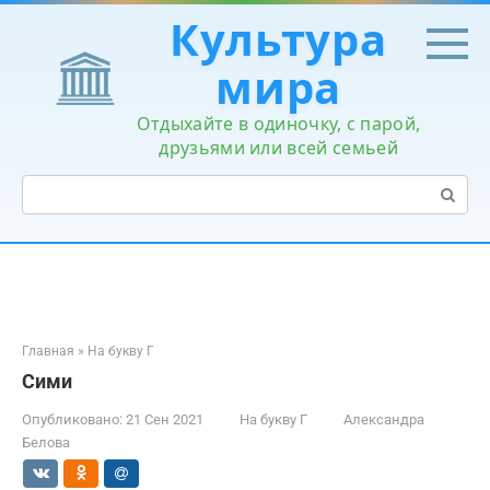
Перейти
Культура
к
контенту
мира
Отдыхайте в одиночку, с парой,
друзьями или всей семьей
Поиск:
Главная
»
На букву Г
Сими
Опубликовано:
21 Сен 2021
На букву Г
Александра
Белова