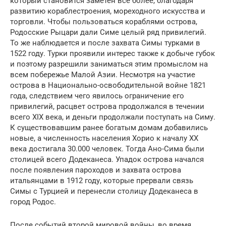
который становится заметен все более, благодаря
развитию кораблестроения, мореходного искусства и
торговли. Чтобы пользоваться кораблями острова,
Родосские Рыцари дали Симе целый ряд привилегий.
То же наблюдается и после захвата Симы турками в
1522 году. Турки проявили интерес также к добыче губок
и поэтому разрешили заниматься этим промыслом на
всем побережье Малой Азии. Несмотря на участие
острова в Национально-освободительной войне 1821
года, следствием чего явилось ограничение его
привилегий, расцвет острова продолжался в течении
всего XIX века, и деньги продолжали поступать на Симу.
К существовавшим ранее богатым домам добавились
новые, а численность населения Хорио к началу XX
века достигала 30.000 человек. Тогда Ано-Сима были
столицей всего Додеканеса. Упадок острова начался
после появления пароходов и захвата острова
итальянцами в 1912 году, которые прервали связь
Симы с Турцией и перенесли столицу Додеканеса в
город Родос.
После событий второй мировой войны, во время