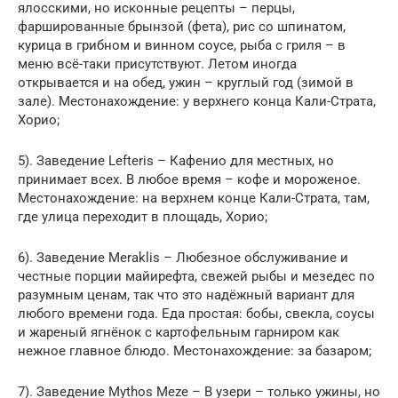
ялосскими, но исконные рецепты – перцы,
фаршированные брынзой (фета), рис со шпинатом,
курица в грибном и винном соусе, рыба с гриля – в
меню всё-таки присутствуют. Летом иногда
открывается и на обед, ужин – круглый год (зимой в
зале). Местонахождение: у верхнего конца Кали-Страта,
Хорио;
5). Заведение Lefteris – Кафенио для местных, но
принимает всех. В любое время – кофе и мороженое.
Местонахождение: на верхнем конце Кали-Страта, там,
где улица переходит в площадь, Хорио;
6). Заведение Meraklis – Любезное обслуживание и
честные порции майирефта, свежей рыбы и мезедес по
разумным ценам, так что это надёжный вариант для
любого времени года. Еда простая: бобы, свекла, соусы
и жареный ягнёнок с картофельным гарниром как
нежное главное блюдо. Местонахождение: за базаром;
7). Заведение Mythos Meze – В узери – только ужины, но