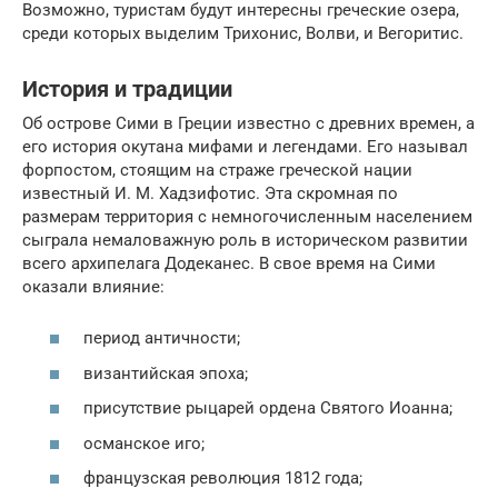
Возможно, туристам будут интересны греческие озера,
среди которых выделим Трихонис, Волви, и Вегоритис.
История и традиции
Об острове Сими в Греции известно с древних времен, а
его история окутана мифами и легендами. Его называл
форпостом, стоящим на страже греческой нации
известный И. М. Хадзифотис. Эта скромная по
размерам территория с немногочисленным населением
сыграла немаловажную роль в историческом развитии
всего архипелага Додеканес. В свое время на Сими
оказали влияние:
период античности;
византийская эпоха;
присутствие рыцарей ордена Святого Иоанна;
османское иго;
французская революция 1812 года;