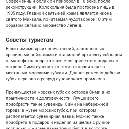
Современный облик он приобрел в 18 веке, после
реконструкции. Колокольня была построена лишь в
1905 году. Главной святыней храма является икона
святого Михаила, почитаемая чудотворной. С этим
образом связано множество легенд.
Советы туристам
Если помимо ярких впечатлений, заполненных
красивыми пейзажами и старинной архитектурой карты
памяти фотоаппарата захочется привезти в подарок с
острова Сими сувенир, то стоит отправиться за
местными морскими губками. Давнее ремесло добычи
губок перешло в разряд сувенирного промысла.
Преимущества морских губок с острова Сими в их
практичности и долговечности. Лучше всего
приобрести такие сувениры Сими на набережной
города, в музее морских губок, при котором
располагается сувенирная лавка. Можно также
приобрети в подарок и изделия из шёлка с ручной
росписью – милые дамы точно будут в восторге.