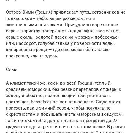
Остров Сими (Греция) привлекает путешественников не
только своим небольшим размером, но и
живописными пейзажами. Причудливо изрезанные
берега, гористая поверхность ландшафта, грифельно-
серые скалы, золотой песок на морском побережье
или, наоборот, голубая галька у поверхности воды,
кипарисовые рощи — где еще может быть также
прекрасно, как не здесь.
Сими
А климат такой же, как и во всей Греции: теплый,
средиземноморский, без резких перепадов от жары к
холоду и обратно, позволяющий прочувствовать
настоящее, беззаботное, солнечное лето. Сюда стоит
приехать, как в зимний сезон, чтобы погулять по
окрестностям и подышать чистым морским воздухом,
так и летом, чтобы долго плавать в прогретой до 27
градусов воде и греть пятки на золотом песке. В разгар
высокого сезона температура воздуха на Сими может