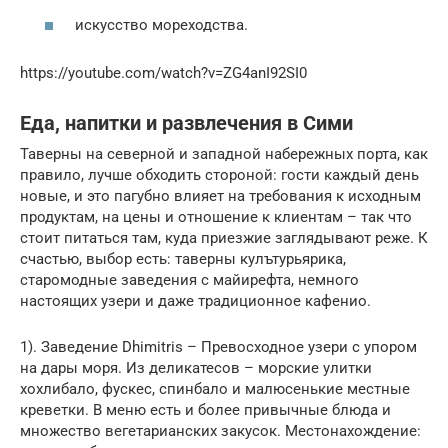
искусство мореходства.
https://youtube.com/watch?v=ZG4anI92SI0
Еда, напитки и развлечения в Сими
Таверны на северной и западной набережных порта, как
правило, лучше обходить стороной: гости каждый день
новые, и это пагубно влияет на требования к исходным
продуктам, на цены и отношение к клиентам – так что
стоит питаться там, куда приезжие заглядывают реже. К
счастью, выбор есть: таверны кулътурьярика,
старомодные заведения с майирефта, немного
настоящих узери и даже традиционное кафенио.
1). Заведение Dhimitris – Превосходное узери с упором
на дары моря. Из деликатесов – морские улитки
хохлибало, фускес, спинбало и малюсенькие местные
креветки. В меню есть и более привычные блюда и
множество вегетарианских закусок. Местонахождение: