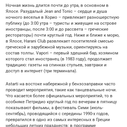
Ночная жизнь длится почти до утра, в основном в
Ялосе. Разудалый Jean and Tonic – сердце и душа
ночного веселья в Хорио – привлекает разношерстную
публику (до 3:00 утра – туристы и живущие на острове
иностранцы, после 3:00 и до рассвета – греческие
рестораторы) почти круглый год. Ниже и ближе к морю,
в Ялосе, Harani Club развлекает посетителей смесью
греческой и зарубежной музыки, ориентируясь на
состав толпы. Vapori – первый здешний бар, хозяином
которого стал иностранец (в 1983 году), продолжает
традицию: газеты на спинках стульев, завтраки и
доступ в интернет (три терминала).
Astarti на востоке набережной у бензозаправки часто
проводит мероприятия, такие как танцевальные ночи.
Что касается более официальных мероприятий, то в
особняке Петридио круглый год по вечерам в пятницу
показывают фильмы, а фестиваль Сими (июль-
сентябрь), проводящийся с середины 1990-х годов,
превратился в одно из самых интересных в Греции
небольших летних празднеств: в программе