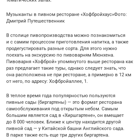
Музыканты в пивном ресторане «Хофбройхаус»Фото:
Дмитрий Путешественник
В столице пивопроизводства можно познакомиться
и с самим процессом приготовления напитка, а также
продегустировать разные сорта. Для этого нужно
поехать на экскурсию по пивоварням Мюнхена.
Пивоварня «Хофброй» упомянутого выше ресторана как
раз предлагает такие туры, однако следует знать, что
она расположена не при ресторане, а примерно в 12 км
от него, по адресу: Хофбройаллее, 1.
В теплое время года популярностью пользуются
пивные сады (биргартены) — это формат ресторана
самообслуживания под открытым небом. Самым
большим является сад в «Хиршгартене», он вмещает
до 8 000 человек. Ближе к центру находится другой
пивной сад — у Китайской башни Английского сада.
В парке также есть еще три других биргартена.