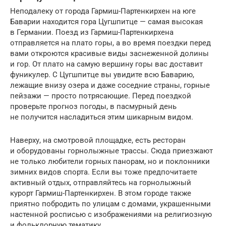
Неподалеку от города Гармиш-Партенкирхен на юге
Баварии находится гора Цугшпитце — самая высокая
в Германии. Поезд из Гармиш-Партенкирхена
отправляется на плато горы, а во время поездки перед
вами откроются красивые виды заснеженной долины
и гор. От плато на самую вершину горы вас доставит
фуникулер. С Цугшпитце вы увидите всю Баварию,
лежащие внизу озера и даже соседние страны, горные
пейзажи — просто потрясающие. Перед поездкой
проверьте прогноз погоды, в пасмурный день
не получится насладиться этим шикарным видом.
Наверху, на смотровой площадке, есть ресторан
и оборудованы горнолыжные трассы. Сюда приезжают
не только любители горных панорам, но и поклонники
зимних видов спорта. Если вы тоже предпочитаете
активный отдых, отправляйтесь на горнолыжный
курорт Гармиш-Партенкирхен. В этом городе также
приятно побродить по улицам с домами, украшенными
настенной росписью с изображениями на религиозную
и фольклорную тематику.