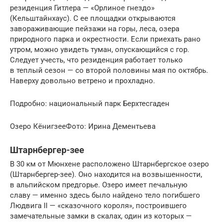
резиденция Гитлера — «Орлиное гнездо»
(Кельштайнхаус). С ее площадки открываются
завораживающие пейзажи на горы, леса, озера
природного парка и окрестности. Если приехать рано
утром, можно увидеть туман, опускающийся с гор.
Следует учесть, что резиденция работает только
в теплый сезон — со второй половины мая по октябрь.
Наверху довольно ветрено и прохладно.
Подробно: национальный парк Берхтесгаден
Озеро КёнигзееФото: Ирина Дементьева
Штарнбергер-зее
В 30 км от Мюнхене расположено Штарнбергское озеро
(Штарнбергер-зее). Оно находится на возвышенности,
в альпийском предгорье. Озеро имеет печальную
славу — именно здесь было найдено тело погибшего
Людвига II — «сказочного короля», построившего
замечательные замки в скалах, один из которых —