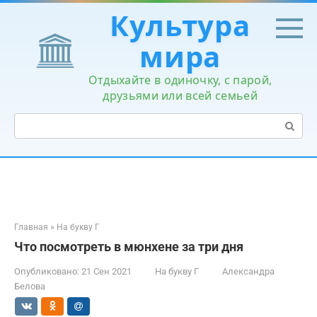
Перейти
Культура
к
контенту
мира
Отдыхайте в одиночку, с парой,
друзьями или всей семьей
Поиск:
Главная
»
На букву Г
Что посмотреть в мюнхене за три дня
Опубликовано:
21 Сен 2021
На букву Г
Александра
Белова