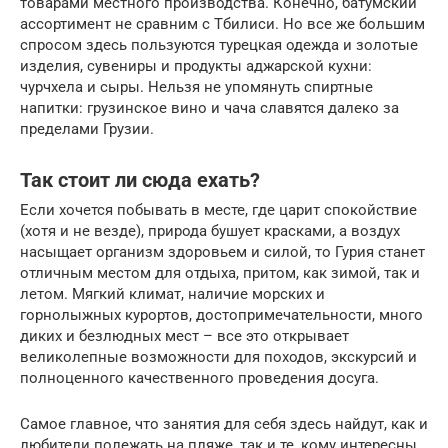
товарами местного производства. Конечно, батумский
ассортимент не сравним с Тбилиси. Но все же большим
спросом здесь пользуются турецкая одежда и золотые
изделия, сувениры и продукты аджарской кухни:
чурчхела и сыры. Нельзя не упомянуть спиртные
напитки: грузинское вино и чача славятся далеко за
пределами Грузии.
Так стоит ли сюда ехать?
Если хочется побывать в месте, где царит спокойствие
(хотя и не везде), природа бушует красками, а воздух
насыщает организм здоровьем и силой, то Гурия станет
отличным местом для отдыха, притом, как зимой, так и
летом. Мягкий климат, наличие морских и
горнолыжных курортов, достопримечательности, много
диких и безлюдных мест – все это открывает
великолепные возможности для походов, экскурсий и
полноценного качественного проведения досуга.
Самое главное, что занятия для себя здесь найдут, как и
любители полежать на пляже, так и те, кому интересны