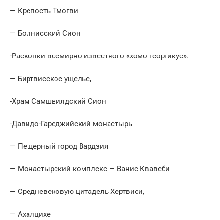
— Крепость Тмогви
— Болнисский Сион
-Раскопки всемирно известного «хомо георгикус».
— Биртвисское ущелье,
-Храм Самшвилдский Сион
-Давидо-Гареджийский монастырь
— Пещерный город Вардзия
— Монастырский комплекс — Ванис Квавеби
— Средневековую цитадель Хертвиси,
— Ахалцихе