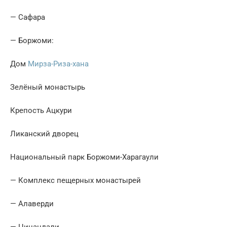
— Сафара
— Боржоми:
Дом
Мирза-Риза-хана
Зелёный монастырь
Крепость Ацкури
Ликанский дворец
Национальный парк Боржоми-Харагаули
— Комплекс пещерных монастырей
— Алаверди
— Цинандали