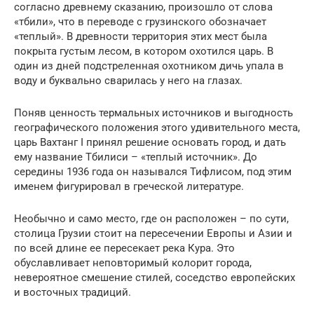
согласно древнему сказанию, произошло от слова
«тбили», что в переводе с грузинского обозначает
«теплый». В древности территория этих мест была
покрыта густым лесом, в котором охотился царь. В
один из дней подстреленная охотником дичь упала в
воду и буквально сварилась у него на глазах.
Поняв ценность термальных источников и выгодность
географического положения этого удивительного места,
царь Вахтанг I принял решение основать город, и дать
ему название Тбилиси – «теплый источник». До
середины 1936 года он назывался Тифлисом, под этим
именем фигурировал в греческой литературе.
Необычно и само место, где он расположен – по сути,
столица Грузии стоит на пересечении Европы и Азии и
по всей длине ее пересекает река Кура. Это
обуславливает неповторимый колорит города,
невероятное смешение стилей, соседство европейских
и восточных традиций.