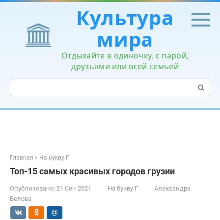
Перейти
Культура
к
контенту
мира
Отдыхайте в одиночку, с парой,
друзьями или всей семьей
Поиск:
Главная
»
На букву Г
Топ-15 самых красивых городов грузии
Опубликовано:
21 Сен 2021
На букву Г
Александра
Белова