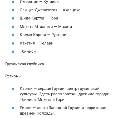
Имеретия — Кутаиси
Самцхе-Джавахетия — Ахалцихе
Шида-Картли — Гори
Мцхета-Мтианети — Мцхета
Квемо-Картли — Рустави
Кахетия — Телави
Тбилиси
Грузинская глубинка
Регионы:
Картли — сердце Грузии, центр грузинской
культуры. Здесь расположены древние города:
Тбилиси, Мцхета и Гори.
Риони — центр Западной Грузии и территория
древней Колхиды.