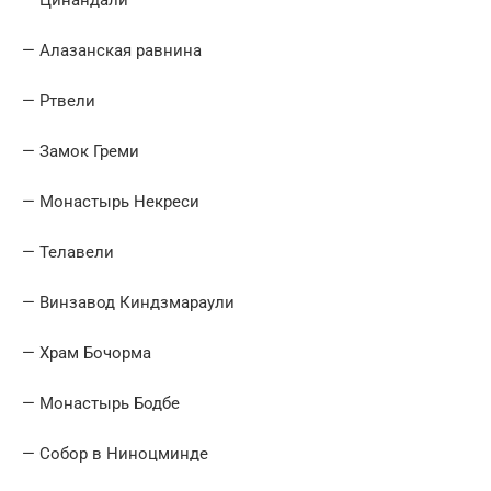
— Алазанская равнина
— Ртвели
— Замок Греми
— Монастырь Некреси
— Телавели
— Винзавод Киндзмараули
— Храм Бочорма
— Монастырь Бодбе
— Собор в Ниноцминде