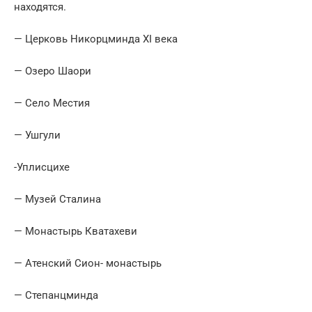
находятся.
— Церковь Никорцминда XI века
— Озеро Шаори
— Село Местия
— Ушгули
-Уплисцихе
— Музей Сталина
— Монастырь Кватахеви
— Атенский Сион- монастырь
— Степанцминда