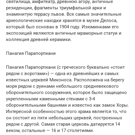
святилища, амфитеатр, древнюю агору, античные
резиденции, фрагменты триумфальной арки и
знаменитую террасу львов. Все самые значительные
археологические находки хранятся в музее Делоса,
который был основан в 1904 году. Изюминками его
экспозиций являются античные мраморные статуи и
коллекция древней керамики.
Панагия Парапортиани
Панагия Парапортиани (с греческого буквально «стоит
рядом с воротами») — одна из древнейших и самых
известных церквей Миконоса. Расположена на берегу
моря рядом с руинами небольшого средневекового
оборонительного сооружения, которое было защищено
укрепленными каменными стенами с 3-4
оборонительными башнями и известно как замок Хоры.
Интересной особенностью этого храма является то, что
он состоит из пяти небольших церквей, построенных
рядом с другой. Самая старая церковь датируется 14
веком, остальные — 16 и 17 столетиями.