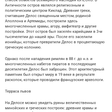
список объектов Всемирного наследия ЮНЕСКО. В
Античности остров являлся религиозным и
политическим центром Киклад. Древние греки,
считавшие Делос священным местом, родиной
Аполлона и Артемиды, построили здесь
многочисленные храмы, агору, амфитеатр и другие
постройки. Этот остров был заселён карийцами в 3-м
тысячелетии до нашей эры. После его заселили
ионийцы, которые превратили Делос в процветающую
греческую колонию.
Однако после нападения римлян в 88 г. до н.э. и
многочисленных набегов пиратов в последующие
десятилетия Делос был заброшен. Этот архитектурный
памятник был открыт миру в 19 веке в результате
раскопок, которые проводили французские археологи.
Терраса львов
На Делосе можно увидеть руины величественных
минойских и греческих построек: древние храмы и