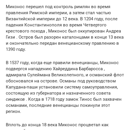
Миконос перешел под контроль римлян во время
правления Римской империи, а затем стал частью
Византийской империи до 12 века. В 1204 году, после
падения Константинополя во время Четвертого
крестового похода , Миконос был оккупирован Андреа
Гизи . Остров был разорен каталонцами в конце 13 века
и окончательно передан венецианскому правлению в
1390 году.
В 1537 году, когда еще правили венецианцы, Миконос
подвергся нападению Хайреддина Барбаросса ,
адмирала Сулеймана Великолепного, и османский флот
обосновался на острове. Османы под руководством
Капудана-паши установили систему самоуправления,
состоящую из губернатора и назначенного совета
синдиков
. Когда в 1718 году замок Тинос был захвачен
османами, последние венецианцы покинули этот
регион.
Вплоть до конца 18 века Миконос процветал как