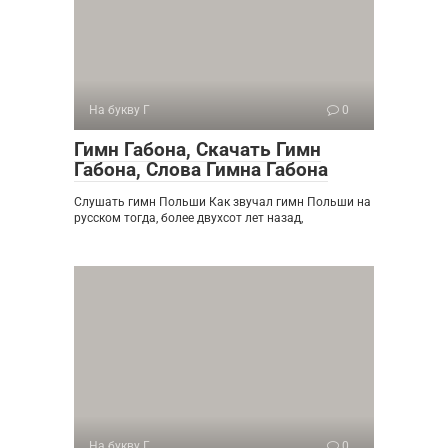
На букву Г
0
Гимн Габона, Скачать Гимн
Габона, Слова Гимна Габона
Слушать гимн Польши Как звучал гимн Польши на
русском тогда, более двухсот лет назад,
На букву Г
0