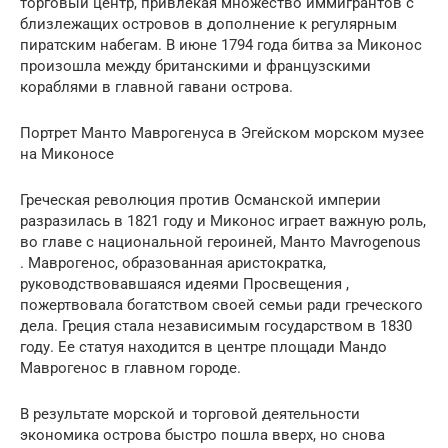
торговый центр, привлекая множество иммигрантов с
близлежащих островов в дополнение к регулярным
пиратским набегам. В июне 1794 года битва за Миконос
произошла между британскими и французскими
кораблями в главной гавани острова.
Портрет Манто Маврогенуса в Эгейском морском музее
на Миконосе
Греческая революция против Османской империи
разразилась в 1821 году и Миконос играет важную роль,
во главе с национальной героиней, Манто Mavrogenous
. Маврогенос, образованная аристократка,
руководствовавшаяся идеями Просвещения ,
пожертвовала богатством своей семьи ради греческого
дела. Греция стала независимым государством в 1830
году. Ее статуя находится в центре площади Мандо
Маврогенос в главном городе.
В результате морской и торговой деятельности
экономика острова быстро пошла вверх, но снова