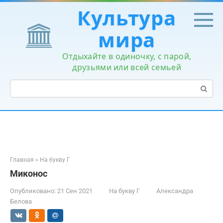
Перейти
Культура
к
контенту
мира
Отдыхайте в одиночку, с парой,
друзьями или всей семьей
Поиск:
Главная
»
На букву Г
Миконос
Опубликовано:
21 Сен 2021
На букву Г
Александра
Белова