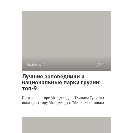
На букву Г
0
Лучшие заповедники и
национальные парки грузии:
топ-9
Пантеон на горе Мтацминда в Тбилиси Туристы
посещают гору Мтацминду в Тбилиси не только