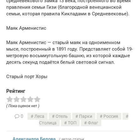
средневекового замка 13 века, построенного во время
правления семьи Гизи (благородной венецианской
семьи, которая правила Кикладами в Средневековье).
Маяк Арменистис
Маяк Арменистис — старый маяк на одноименном
мысе, построенный в 1891 году. Представляет собой 19-
метровую восьмиугольную башню, из которой каждые
десять секунд подаётся белый световой сигнал.
Старый порт Хоры
Рейтинг
( Пока оценок нет )
0
Леса
Отель
Парки
Россия
Столица
ТОП
Флаг
Александра Белова
/ автор статьи