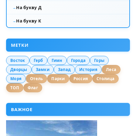
На букву Д
На букву К
МЕТКИ
Восток
Герб
Гимн
Города
Горы
Дворцы
Замки
Запад
История
Леса
Моря
Отель
Парки
Россия
Столица
ТОП
Флаг
ВАЖНОЕ