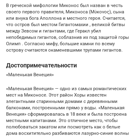
В греческой мифологии Миконос был назван в честь
своего первого правителя, Миконоса (Μύκονος), сына
или внука бога Аполлона и местного героя. Считается,
что остров был местом Гигантомахии , великой битвы
между Зевсом и гигантами, где Геракл убил
непобедимых гигантов, соблазнив их под защитой горы
Олимп . Согласно мифу, большие камни по всему
острову считаются окаменевшими трупами гигантов.
Достопримечательности
«Маленькая Венеция»
«Маленькая Венеция» — одно из самых романтических
мест на Миконосе. Этот район Хоры известен
элегантными старинными домами с деревянными
балконами, построенными прямо у воды. «Маленькая
Венеция» сформировалась в 18 веке и была построена
местными капитанами. Это отличное место, чтобы
полюбоваться закатом или посмотреть как о белые
дома восхитительно разбиваются лазурно-синие волны