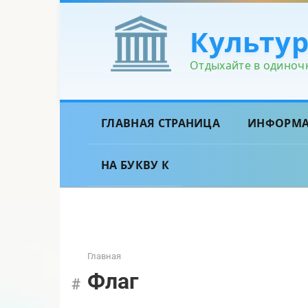
Перейти
к
Культу
контенту
Отдыхайте в одиночк
ГЛАВНАЯ СТРАНИЦА
ИНФОРМ
НА БУКВУ К
Главная
Флаг