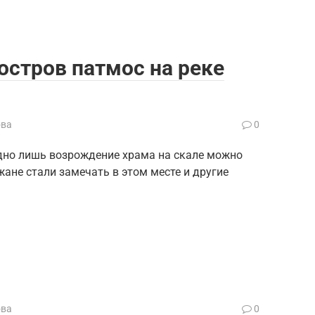
остров патмос на реке
ова
0
дно лишь возрождение храма на скале можно
ане стали замечать в этом месте и другие
ова
0