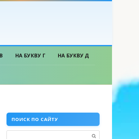
В
НА БУКВУ Г
НА БУКВУ Д
ПОИСК ПО САЙТУ
Поиск: