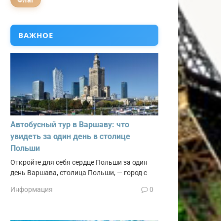
Флаг
ВАЖНОЕ
Автобусный тур в Варшаву: что
увидеть за один день в столице
Польши
Откройте для себя сердце Польши за один
день Варшава, столица Польши, — город с
Информация
0