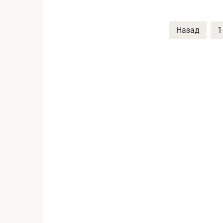
Пагинация
Назад
1
записей