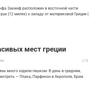
нфа Закинф расположен в восточной части
рах (12 милях) к западу от материковой Греции (
асивых мест греции
ова
0
нь много ходили пешком. В день в среднем,
осмотреть — Плака, Парфенон в Акрополе, Храм