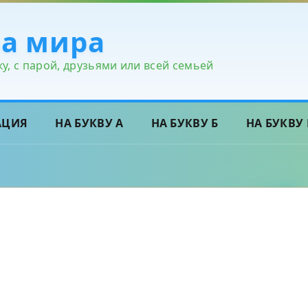
ра мира
у, с парой, друзьями или всей семьей
АЦИЯ
НА БУКВУ А
НА БУКВУ Б
НА БУКВУ 