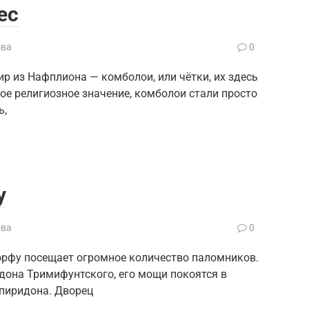
ес
ова
0
р из Нафплиона — комболои, или чётки, их здесь
ое религиозное значение, комболои стали просто
ь,
у
ова
0
орфу посещает огромное количество паломников.
она Тримифунтского, его мощи покоятся в
пиридона. Дворец