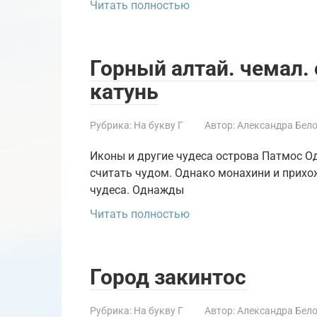
Читать полностью
Горный алтай. чемал. 
катунь
Рубрика:
На букву Г
Автор:
Александра Бел
Иконы и другие чудеса острова Патмос О
считать чудом. Однако монахини и прихож
чудеса. Однажды
Читать полностью
Город закинтос
Рубрика:
На букву Г
Автор:
Александра Бел