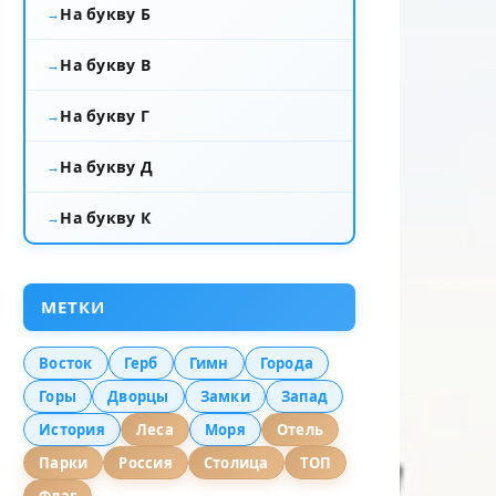
На букву Б
На букву В
На букву Г
На букву Д
На букву К
МЕТКИ
Восток
Герб
Гимн
Города
Горы
Дворцы
Замки
Запад
История
Леса
Моря
Отель
Парки
Россия
Столица
ТОП