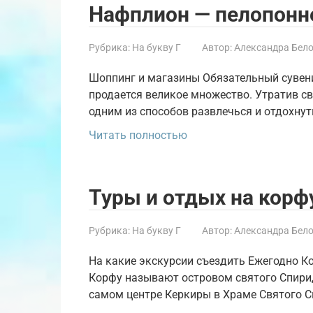
Нафплион — пелопонн
Рубрика:
На букву Г
Автор:
Александра Бел
Шоппинг и магазины Обязательный сувени
продается великое множество. Утратив св
одним из способов развлечься и отдохнут
Читать полностью
Туры и отдых на корф
Рубрика:
На букву Г
Автор:
Александра Бел
На какие экскурсии съездить Ежегодно К
Корфу называют островом святого Спирид
самом центре Керкиры в Храме Святого С