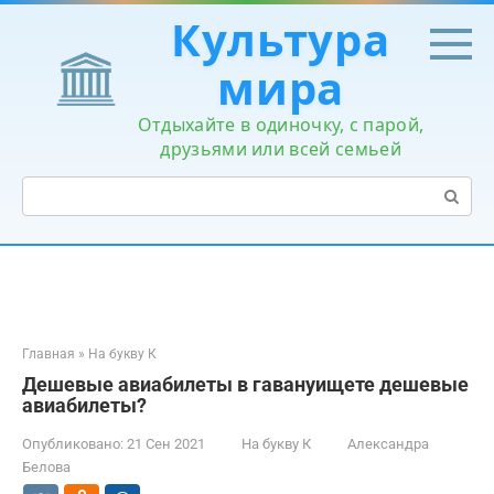
Перейти
Культура
к
контенту
мира
Отдыхайте в одиночку, с парой,
друзьями или всей семьей
Поиск:
Главная
»
На букву К
Дешевые авиабилеты в гавануищете дешевые
авиабилеты?
Опубликовано:
21 Сен 2021
На букву К
Александра
Белова