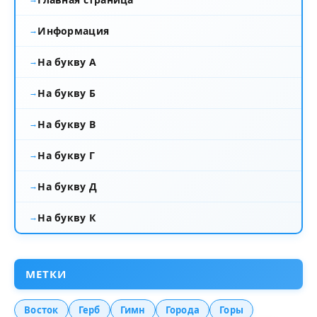
Информация
На букву А
На букву Б
На букву В
На букву Г
На букву Д
На букву К
МЕТКИ
Восток
Герб
Гимн
Города
Горы