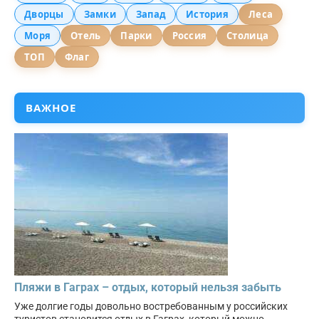
Дворцы
Замки
Запад
История
Леса
Моря
Отель
Парки
Россия
Столица
ТОП
Флаг
ВАЖНОЕ
Пляжи в Гаграх – отдых, который нельзя забыть
Уже долгие годы довольно востребованным у российских
туристов становится отдых в Гаграх, который можно