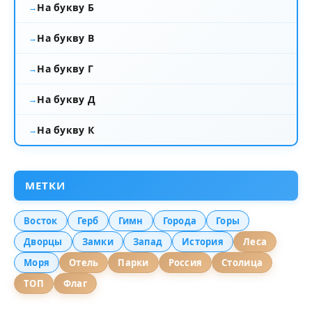
На букву Б
На букву В
На букву Г
На букву Д
На букву К
МЕТКИ
Восток
Герб
Гимн
Города
Горы
Дворцы
Замки
Запад
История
Леса
Моря
Отель
Парки
Россия
Столица
ТОП
Флаг