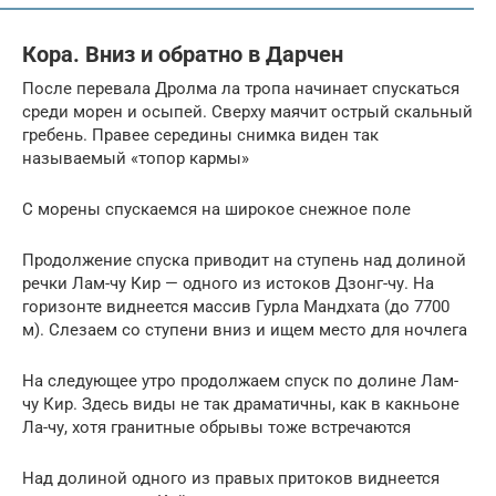
Кора. Вниз и обратно в Дарчен
После перевала Дролма ла тропа начинает спускаться
среди морен и осыпей. Сверху маячит острый скальный
гребень. Правее середины снимка виден так
называемый «топор кармы»
С морены спускаемся на широкое снежное поле
Продолжение спуска приводит на ступень над долиной
речки Лам-чу Кир — одного из истоков Дзонг-чу. На
горизонте виднеется массив Гурла Мандхата (до 7700
м). Слезаем со ступени вниз и ищем место для ночлега
На следующее утро продолжаем спуск по долине Лам-
чу Кир. Здесь виды не так драматичны, как в какньоне
Ла-чу, хотя гранитные обрывы тоже встречаются
Над долиной одного из правых притоков виднеется