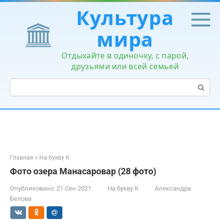
Перейти
Культура
к
контенту
мира
Отдыхайте в одиночку, с парой,
друзьями или всей семьей
Поиск:
Главная
»
На букву К
Фото озера Манасаровар (28 фото)
Опубликовано:
21 Сен 2021
На букву К
Александра
Белова