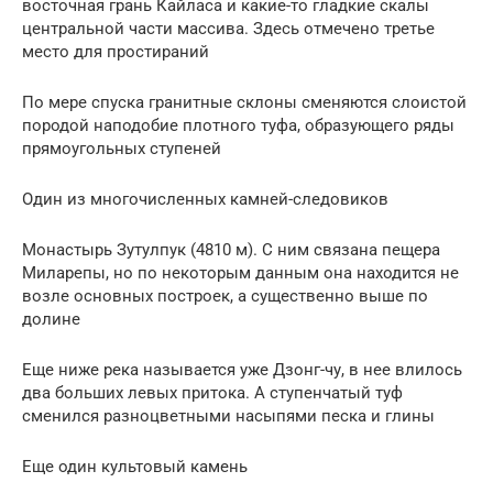
восточная грань Кайласа и какие-то гладкие скалы
центральной части массива. Здесь отмечено третье
место для простираний
По мере спуска гранитные склоны сменяются слоистой
породой наподобие плотного туфа, образующего ряды
прямоугольных ступеней
Один из многочисленных камней-следовиков
Монастырь Зутулпук (4810 м). С ним связана пещера
Миларепы, но по некоторым данным она находится не
возле основных построек, а существенно выше по
долине
Еще ниже река называется уже Дзонг-чу, в нее влилось
два больших левых притока. А ступенчатый туф
сменился разноцветными насыпями песка и глины
Еще один культовый камень