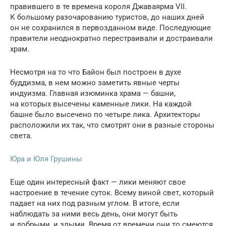
правившего в те времена короля Джаваярма VII.
К большому разочарованию туристов, до наших дней
он не сохранился в первозданном виде. Последующие
правители неоднократно перестраивали и достраивали
храм.
Несмотря на то что Байон был построен в духе
буддизма, в нем можно заметить явные черты
индуизма. Главная изюминка храма — башни,
на которых высечены каменные лики. На каждой
башне было высечено по четыре лика. Архитекторы
расположили их так, что смотрят они в разные стороны
света.
Юра и Юля Грушины
Еще один интересный факт — лики меняют свое
настроение в течение суток. Всему виной свет, который
падает на них под разным углом. В итоге, если
наблюдать за ними весь день, они могут быть
и добрыми, и злыми. Время от времени они то смеются,