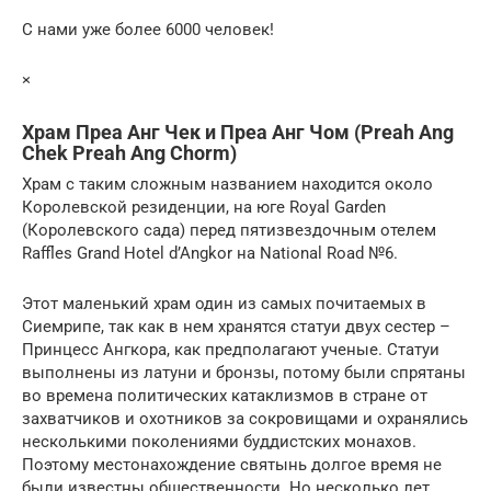
С нами уже более 6000 человек!
×
Храм Преа Анг Чек и Преа Анг Чом (Preah Ang
Chek Preah Ang Chorm)
Храм с таким сложным названием находится около
Королевской резиденции, на юге Royal Garden
(Королевского сада) перед пятизвездочным отелем
Raffles Grand Hotel d’Angkor на National Road №6.
Этот маленький храм один из самых почитаемых в
Сиемрипе, так как в нем хранятся статуи двух сестер –
Принцесс Ангкора, как предполагают ученые. Статуи
выполнены из латуни и бронзы, потому были спрятаны
во времена политических катаклизмов в стране от
захватчиков и охотников за сокровищами и охранялись
несколькими поколениями буддистских монахов.
Поэтому местонахождение святынь долгое время не
были известны общественности. Но несколько лет