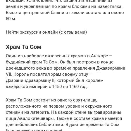
входами. Установлено, что башня эта насыпная из
земли и укрепленная по краям блоками из известняка.
Высота центральной башни от земли составляла около
50 м.
Найти экскурсии онлайн (с отзывами)
Храм Та Сом
Один из наиболее интересных храмов в Ангкоре —
буддийский храм Та Сом. Он был построен в конце
двенадцатого века во времена правления Джаявармана
VII. Король посвятил храм своему отцу —
Дхараниндраварману II, который был королем
кхмерской империи с 1150 по 1160 год.
Храм Та Сом состоит из одного святилища,
расположенного на первом уровне и окруженного
стенами из латерита. На каждой стене выгравированы
лица Авалокитешвары. Также в составе храма имеется
две небольших библиотеки. В давние времена Та Сом
был окружён рвом с водой.