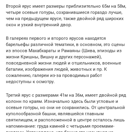
Второй ярус имеет размеры приблизительно 65м на 58м,
четыре осевые гопуры, сохранившиеся гораздо лучше,
чем на предыдущем ярусе, также двойной ряд широких
окон и узкий внутренний двор.
В галереях первого и второго ярусов находятся
барельефы различной тематики, в основном, это сцены
из эпосов Махабхараты и Рамаяны (Шива, эпизоды из
жизни Кришны, Вишну и других персонажей),
повседневной жизни людей и отшельников, военные
баталии, изображения людей, животных и пр. К
сожалению, галереи из-за проводимых работ
недоступны к осмотру.
Третий ярус с размерами 41м на 36м, имеет двойной ряд
колонн по краям. Изначально здесь были угловые и
осевые гопуры, но они не сохранились. От центральной
куполообразной башни, являвшейся главным
святилищем, и расположенной в центре осталось лишь
напоминание: груда камней с четырьмя проемами-