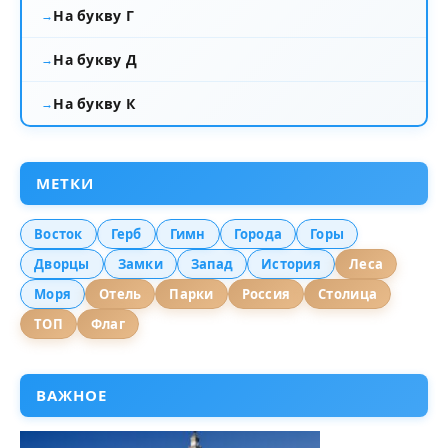
На букву Г
На букву Д
На букву К
МЕТКИ
Восток
Герб
Гимн
Города
Горы
Дворцы
Замки
Запад
История
Леса
Моря
Отель
Парки
Россия
Столица
ТОП
Флаг
ВАЖНОЕ