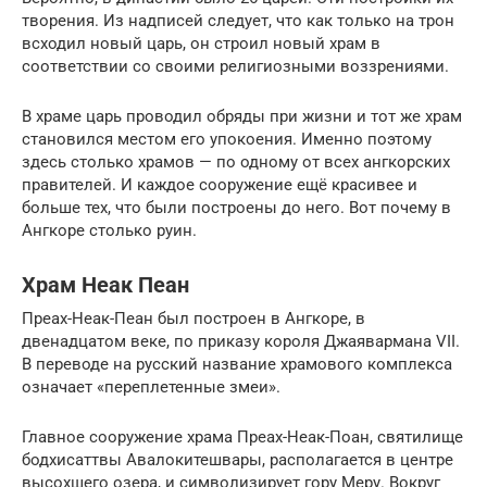
творения. Из надписей следует, что как только на трон
всходил новый царь, он строил новый храм в
соответствии со своими религиозными воззрениями.
В храме царь проводил обряды при жизни и тот же храм
становился местом его упокоения. Именно поэтому
здесь столько храмов — по одному от всех ангкорских
правителей. И каждое сооружение ещё красивее и
больше тех, что были построены до него. Вот почему в
Ангкоре столько руин.
Храм Неак Пеан
Преах-Неак-Пеан был построен в Ангкоре, в
двенадцатом веке, по приказу короля Джаявармана VII.
В переводе на русский название храмового комплекса
означает «переплетенные змеи».
Главное сооружение храма Преах-Неак-Поан, святилище
бодхисаттвы Авалокитешвары, располагается в центре
высохшего озера, и символизирует гору Меру. Вокруг