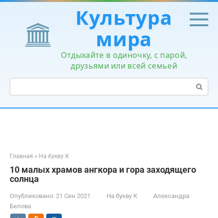
Перейти
Культура
к
контенту
мира
Отдыхайте в одиночку, с парой,
друзьями или всей семьей
Поиск:
Главная
»
На букву К
10 малых храмов ангкора и гора заходящего
солнца
Опубликовано:
21 Сен 2021
На букву К
Александра
Белова