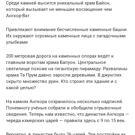
Среди камней высится уникальный храм Байон,
который вызывает не меньшее восхищение чем
Ангкор-Ват
Привлекают внимание бесчисленные каменные башни.
Их окружают огромные каменные лица с загадочными
улыбками
200 метровая дорога на каменных опорах ведёт к
главным воротам храма Бапуон. Центральное
святилище похоже на гигантскую пирамиду. Развалины
храма Та Прум давно заросли деревьями. В джунглях
скрыто множество руин. Кто строил эти здания и с
какой целью?
На камнях Ангкора сохранилось несколько надписей.
Понемногу учёные собрали и обобщили отрывочные
сведения. Теперь нам известно, что династия Ангкора —
череда кхмерских царей — правила здесь с 9 по 15 век.
Вероятно, в династии было 26 царей. Эти постройки их