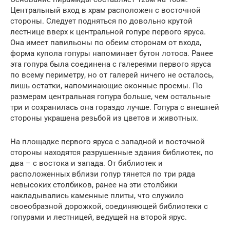
Центральный вход в храм расположен с восточной
стороны. Следует подняться по довольно крутой
лестнице вверх к центральной гопуре первого яруса.
Она имеет павильоны по обеим сторонам от входа,
форма купола гопуры напоминает бутон лотоса. Ранее
эта гопура была соединена с галереями первого яруса
по всему периметру, но от галерей ничего не осталось,
лишь остатки, напоминающие оконные проемы. По
размерам центральная гопура больше, чем остальные
три и сохранилась она гораздо лучше. Гопура с внешней
стороны украшена резьбой из цветов и животных.
На площадке первого яруса с западной и восточной
стороны находятся разрушенные здания библиотек, по
два – с востока и запада. От библиотек и
расположенных вблизи гопур тянется по три ряда
невысоких столбиков, ранее на эти столбики
накладывались каменные плиты, что служило
своеобразной дорожкой, соединяющей библиотеки с
гопурами и лестницей, ведущей на второй ярус.