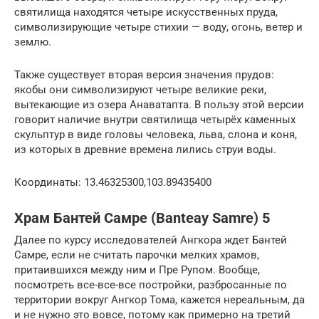
святилища находятся четыре искусственных пруда,
символизирующие четыре стихии — воду, огонь, ветер и
землю.
Также существует вторая версия значения прудов:
якобы они символизируют четыре великие реки,
вытекающие из озера Анаватапта. В пользу этой версии
говорит наличие внутри святилища четырёх каменных
скульптур в виде головы человека, льва, слона и коня,
из которых в древние времена лились струи воды.
Координаты: 13.46325300,103.89435400
Храм Бантей Самре (Banteay Samre) 5
Далее по курсу исследователей Ангкора ждет Бантей
Самре, если не считать парочки мелких храмов,
притаившихся между ним и Пре Рупом. Вообще,
посмотреть все-все-все постройки, разбросанные по
территории вокруг Ангкор Тома, кажется нереальным, да
и не нужно это вовсе, потому как примерно на третий