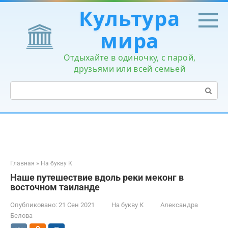
Перейти
Культура
к
контенту
мира
Отдыхайте в одиночку, с парой,
друзьями или всей семьей
Поиск:
Главная
»
На букву К
Наше путешествие вдоль реки меконг в
восточном таиланде
Опубликовано:
21 Сен 2021
На букву К
Александра
Белова