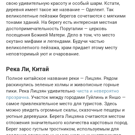
свою удивительную красоту и особый шарм. Кстати,
деревня имеет такое же название — Оделеит. Так
великолепные пейзажи берегов сочетаются с мягкими
тонами зданий. На берегу есть интересная местная
достопримечательность Поругалии — церковь
посещения Божией Матери. Дело в том, что место
окутано мифами и легендами. Будучи частью
великолепного пейзажа, храм придает этому месту
неповторимый уют и очарование.
Река Ли, Китай
Полное китайское название реки — Лицзян. Рядом
раскинулись зеленые холмы и живописные горные
пики. Река Лицзян удивительно
чиста и невероятно
прозрачна
. Участок между городами Гуйлинь и Яншо —
самое привлекательное место для туристов. Здесь
можно увидеть огромные скалы, сказочные пещеры и
уютные деревушки. Берега Лицзяна считаются местом
отложения значительного количества карстовых пород.
Берег зарос густым тростником, используемым для