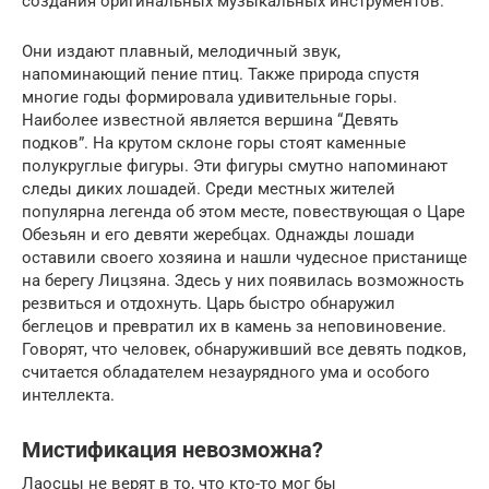
создания оригинальных музыкальных инструментов.
Они издают плавный, мелодичный звук,
напоминающий пение птиц. Также природа спустя
многие годы формировала удивительные горы.
Наиболее известной является вершина “Девять
подков”. На крутом склоне горы стоят каменные
полукруглые фигуры. Эти фигуры смутно напоминают
следы диких лошадей. Среди местных жителей
популярна легенда об этом месте, повествующая о Царе
Обезьян и его девяти жеребцах. Однажды лошади
оставили своего хозяина и нашли чудесное пристанище
на берегу Лицзяна. Здесь у них появилась возможность
резвиться и отдохнуть. Царь быстро обнаружил
беглецов и превратил их в камень за неповиновение.
Говорят, что человек, обнаруживший все девять подков,
считается обладателем незаурядного ума и особого
интеллекта.
Мистификация невозможна?
Лаосцы не верят в то, что кто-то мог бы