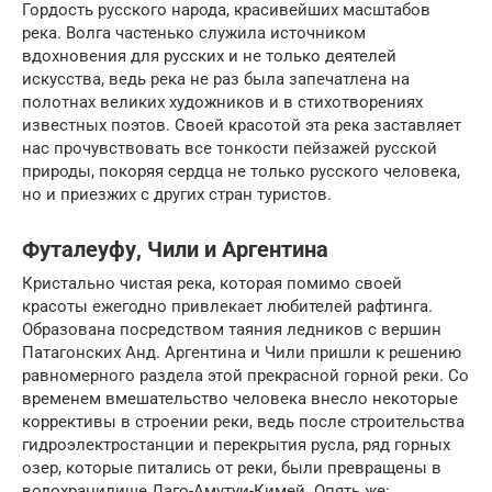
Гордость русского народа, красивейших масштабов
река. Волга частенько служила источником
вдохновения для русских и не только деятелей
искусства, ведь река не раз была запечатлена на
полотнах великих художников и в стихотворениях
известных поэтов. Своей красотой эта река заставляет
нас прочувствовать все тонкости пейзажей русской
природы, покоряя сердца не только русского человека,
но и приезжих с других стран туристов.
Футалеуфу, Чили и Аргентина
Кристально чистая река, которая помимо своей
красоты ежегодно привлекает любителей рафтинга.
Образована посредством таяния ледников с вершин
Патагонских Анд. Аргентина и Чили пришли к решению
равномерного раздела этой прекрасной горной реки. Со
временем вмешательство человека внесло некоторые
коррективы в строении реки, ведь после строительства
гидроэлектростанции и перекрытия русла, ряд горных
озер, которые питались от реки, были превращены в
водохранилище Лаго-Амутуи-Кимей. Опять же: