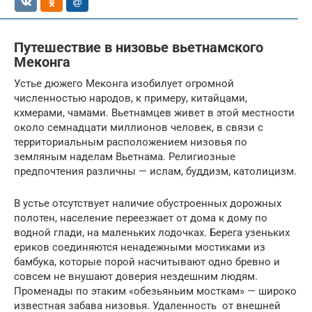
Путешествие в низовье вьетнамского
Меконга
Устье дюжего Меконга изобилует огромной
численностью народов, к примеру, китайцами,
кхмерами, чамами. Вьетнамцев живет в этой местности
около семнадцати миллионов человек, в связи с
территориальным расположением низовья по
земляным наделам Вьетнама. Религиозные
предпочтения различны — ислам, буддизм, католицизм.
В устье отсутствует наличие обустроенных дорожных
полотен, население переезжает от дома к дому по
водной глади, на маленьких лодочках. Берега узеньких
ериков соединяются ненадежными мостиками из
бамбука, которые порой насчитывают одно бревно и
совсем не внушают доверия нездешним людям.
Променады по этаким «обезьяньим мосткам» — широко
известная забава низовья. Удаленность от внешней