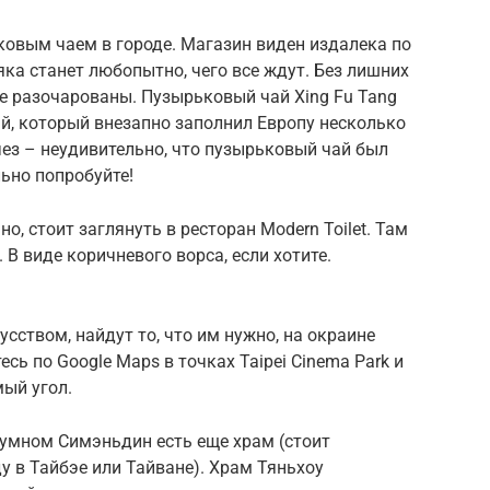
ковым чаем в городе. Магазин виден издалека по
ка станет любопытно, чего все ждут. Без лишних
те разочарованы. Пузырьковый чай Xing Fu Tang
й, который внезапно заполнил Европу несколько
чез – неудивительно, что пузырьковый чай был
льно попробуйте!
о, стоит заглянуть в ресторан Modern Toilet. Там
 В виде коричневого ворса, если хотите.
усством, найдут то, что им нужно, на окраине
сь по Google Maps в точках Taipei Cinema Park и
мый угол.
шумном Симэньдин есть еще храм (стоит
 в Тайбэе или Тайване). Храм Тяньхоу