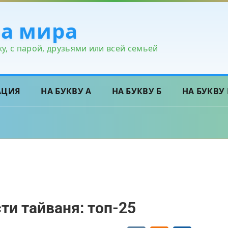
ра мира
у, с парой, друзьями или всей семьей
АЦИЯ
НА БУКВУ А
НА БУКВУ Б
НА БУКВУ 
и тайваня: топ-25