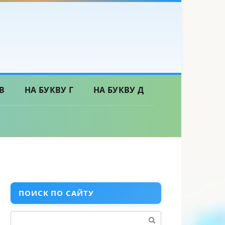
В
НА БУКВУ Г
НА БУКВУ Д
ПОИСК ПО САЙТУ
Поиск: