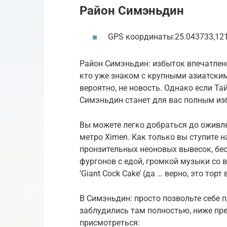
Район Симэньдин
GPS координаты:25.043733,12
Район Симэньдин: избыток впечатлени
кто уже знаком с крупными азиатским
вероятно, не новость. Однако если Та
Симэньдин станет для вас полным из
Вы можете легко добраться до оживле
метро Ximen. Как только вы ступите н
пронзительных неоновых вывесок, бе
фургонов с едой, громкой музыки со 
‘Giant Cock Cake’ (да … верно, это тор
В Симэньдин: просто позвольте себе 
заблудились там полностью, ниже пре
присмотреться: