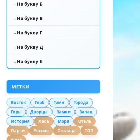
На букву Б
На букву В
На букву Г
На букву Д
На букву К
МЕТКИ
Восток
Герб
Гимн
Города
Горы
Дворцы
Замки
Запад
История
Леса
Моря
Отель
Парки
Россия
Столица
ТОП