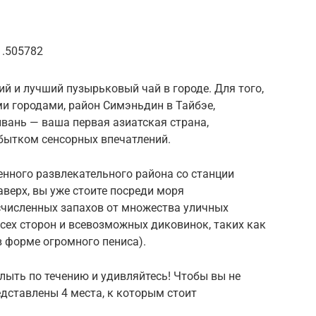
1.505782
й и лучший пузырьковый чай в городе. Для того,
и городами, район Симэньдин в Тайбэе,
йвань — ваша первая азиатская страна,
бытком сенсорных впечатлений.
нного развлекательного района со станции
аверх, вы уже стоите посреди моря
счисленных запахов от множества уличных
всех сторон и всевозможных диковинок, таких как
т в форме огромного пениса).
плыть по течению и удивляйтесь! Чтобы вы не
дставлены 4 места, к которым стоит