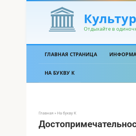
Перейти
к
Культу
контенту
Отдыхайте в одиночк
ГЛАВНАЯ СТРАНИЦА
ИНФОРМ
НА БУКВУ К
Главная
»
На букву К
Достопримечательност