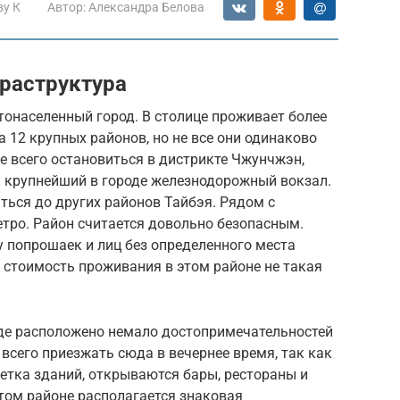
ву К
Автор:
Александра Белова
фраструктура
стонаселенный город. В столице проживает более
а 12 крупных районов, но не все они одинаково
е всего остановиться в дистрикте Чжунчжэн,
я крупнейший в городе железнодорожный вокзал.
ться до других районов Тайбэя. Рядом с
тро. Район считается довольно безопасным.
у попрошаек и лиц без определенного места
, стоимость проживания в этом районе не такая
где расположено немало достопримечательностей
всего приезжать сюда в вечернее время, так как
етка зданий, открываются бары, рестораны и
этом районе располагается знаковая