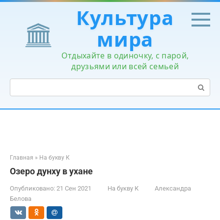
Перейти
Культура
к
контенту
мира
Отдыхайте в одиночку, с парой,
друзьями или всей семьей
Поиск:
Главная
»
На букву К
Озеро дунху в ухане
Опубликовано:
21 Сен 2021
На букву К
Александра
Белова