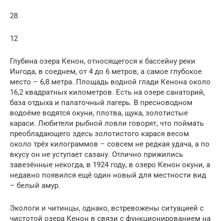
28
12
Глубина озера Кенон, относящегося к бассейну реки
Ингода, в соеднем, от 4 до 6 метров, а самое глубокое
место – 6,8 метра. Площадь водной глади Кенона около
16,2 квадратных километров. Есть на озере санаторий,
база отдыха и палаточный лагерь. В пресноводном
водоёме водятся окуни, плотва, щука, золотистые
караси. Любители рыбной ловли говорят, что поймать
преобладающего здесь золотистого карася весом
около трёх килограммов – совсем не редкая удача, а по
вкусу он не уступает сазану. Отлично прижились
завезённые некогда, в 1924 году, в озеро Кенон окуни, а
недавно появился ещё один новый для местности вид
– белый амур.
Экологи и читинцы, однако, встревожены ситуацией с
чистотой озера Кенон в связи с функционированием на