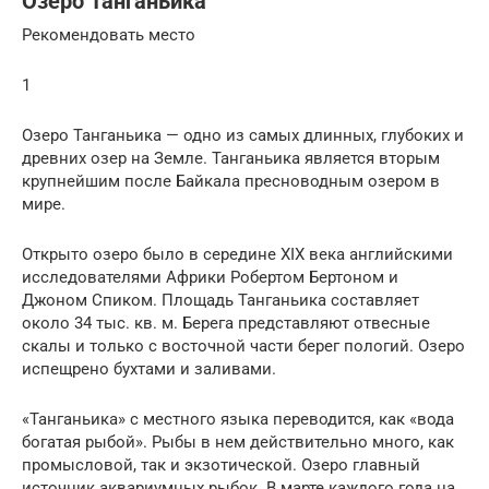
Озеро Танганьика
Рекомендовать место
1
Озеро Танганьика — одно из самых длинных, глубоких и
древних озер на Земле. Танганьика является вторым
крупнейшим после Байкала пресноводным озером в
мире.
Открыто озеро было в середине XIX века английскими
исследователями Африки Робертом Бертоном и
Джоном Спиком. Площадь Танганьика составляет
около 34 тыс. кв. м. Берега представляют отвесные
скалы и только с восточной части берег пологий. Озеро
испещрено бухтами и заливами.
«Танганьика» с местного языка переводится, как «вода
богатая рыбой». Рыбы в нем действительно много, как
промысловой, так и экзотической. Озеро главный
источник аквариумных рыбок. В марте каждого года на