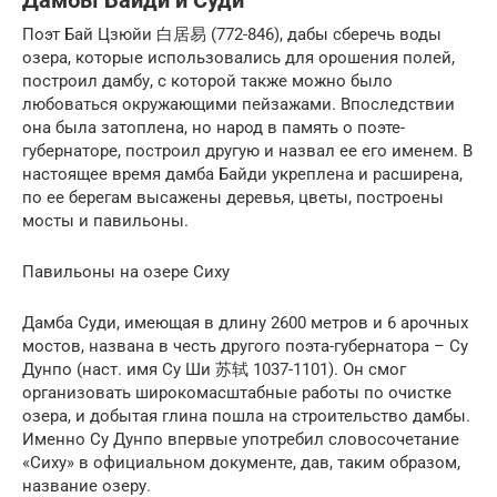
Дамбы Байди и Суди
Поэт Бай Цзюйи 白居易 (772-846), дабы сберечь воды
озера, которые использовались для орошения полей,
построил дамбу, с которой также можно было
любоваться окружающими пейзажами. Впоследствии
она была затоплена, но народ в память о поэте-
губернаторе, построил другую и назвал ее его именем. В
настоящее время дамба Байди укреплена и расширена,
по ее берегам высажены деревья, цветы, построены
мосты и павильоны.
Павильоны на озере Сиху
Дамба Суди, имеющая в длину 2600 метров и 6 арочных
мостов, названа в честь другого поэта-губернатора – Су
Дунпо (наст. имя Су Ши 苏轼 1037-1101). Он смог
организовать широкомасштабные работы по очистке
озера, и добытая глина пошла на строительство дамбы.
Именно Су Дунпо впервые употребил словосочетание
«Сиху» в официальном документе, дав, таким образом,
название озеру.