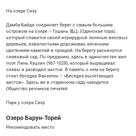
На озере Сиху
Дамба Байди соединяет берег с самым большим
островом на озере – Гушань 孤山 (Одинокая гора),
который славится своей изумрудной зеленью вековых
деревьев, извилистыми дорожками, весенним
цветением камелий и орхидей. На берегу раскинулся
сливовый сад. По преданию, здесь в одиночестве жил
поэт Линь Хэцзин (967-1028), который выращивал
сливы и разводил аистов. В память о нем на берегу
стоит беседка Фанхэтин – «Беседка вылетающих
аистов». Здесь же в старинном саду находится
Общество резчиков печатей.
Парк у озера Сиху
Озеро Барун-Торей
Рекомендовать место