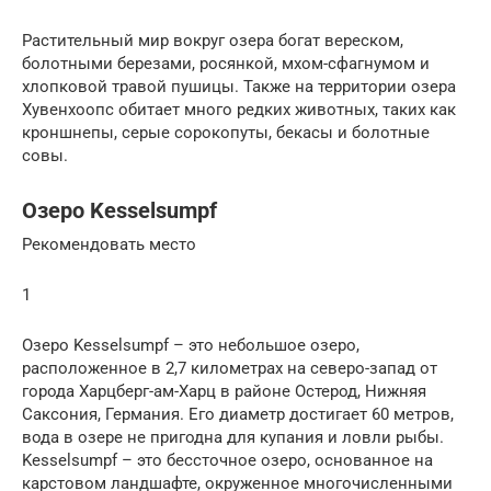
Растительный мир вокруг озера богат вереском,
болотными березами, росянкой, мхом-сфагнумом и
хлопковой травой пушицы. Также на территории озера
Хувенхоопс обитает много редких животных, таких как
кроншнепы, серые сорокопуты, бекасы и болотные
совы.
Озеро Kesselsumpf
Рекомендовать место
1
Озеро Kesselsumpf – это небольшое озеро,
расположенное в 2,7 километрах на северо-запад от
города Харцберг-ам-Харц в районе Остерод, Нижняя
Саксония, Германия. Его диаметр достигает 60 метров,
вода в озере не пригодна для купания и ловли рыбы.
Kesselsumpf – это бессточное озеро, основанное на
карстовом ландшафте, окруженное многочисленными