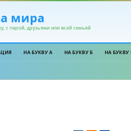
ра мира
у, с парой, друзьями или всей семьей
АЦИЯ
НА БУКВУ А
НА БУКВУ Б
НА БУКВУ 