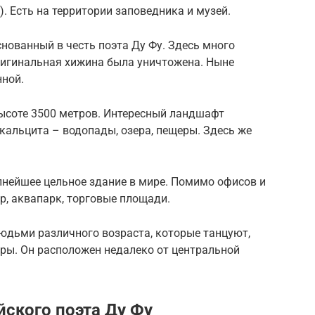
). Есть на территории заповедника и музей.
снованный в честь поэта Ду Фу. Здесь много
оригинальная хижина была уничтожена. Ныне
ной.
ысоте 3500 метров. Интересный ландшафт
кальцита – водопады, озера, пещеры. Здесь же
пнейшее цельное здание в мире. Помимо офисов и
тр, аквапарк, торговые площади.
юдьми различного возраста, которые танцуют,
гры. Он расположен недалеко от центральной
йского поэта Ду Фу