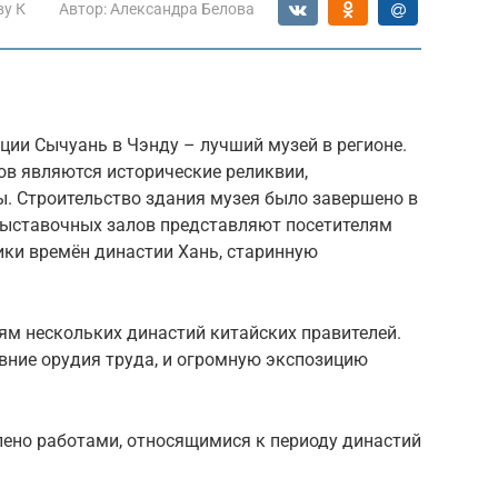
ву К
Автор:
Александра Белова
ции Сычуань в Чэнду – лучший музей в регионе.
ов являются исторические реликвии,
ы. Строительство здания музея было завершено в
х выставочных залов представляют посетителям
ики времён династии Хань, старинную
ям нескольких династий китайских правителей.
вние орудия труда, и огромную экспозицию
лено работами, относящимися к периоду династий