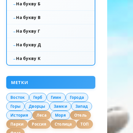
На букву Б
На букву В
На букву Г
На букву Д
На букву К
МЕТКИ
Восток
Герб
Гимн
Города
Горы
Дворцы
Замки
Запад
История
Леса
Моря
Отель
Парки
Россия
Столица
ТОП