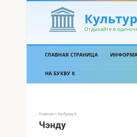
Перейти
к
Культу
контенту
Отдыхайте в одиночк
ГЛАВНАЯ СТРАНИЦА
ИНФОРМ
НА БУКВУ К
Главная
»
На букву К
Чэнду