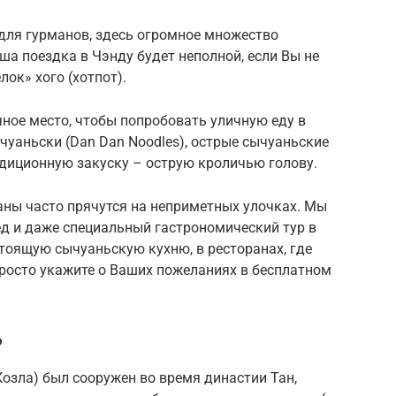
для гурманов, здесь огромное множество
ша поездка в Чэнду будет неполной, если Вы не
ок» хого (хотпот).
личное место, чтобы попробовать уличную еду в
чуаньски (Dan Dan Noodles), острые сычуаньские
иционную закуску – острую кроличью голову.
аны часто прячутся на неприметных улочках. Мы
ед и даже специальный гастрономический тур в
тоящую сычуаньскую кухню, в ресторанах, где
просто укажите о Ваших пожеланиях в бесплатном
?
озла) был сооружен во время династии Тан,