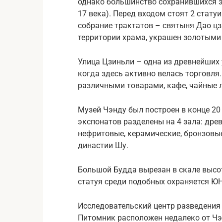
однако большинство сохранившихся э
17 века). Перед входом стоят 2 стату
собрание трактатов – святыня Дао цз
территории храма, украшен золотыми
Улица Цзиньли – одна из древнейших 
когда здесь активно велась торговля.
различными товарами, кафе, чайные л
Музей Чэнду был построен в конце 20 
экспонатов разделены на 4 зала: дре
нефритовые, керамические, бронзовые
династии Шу.
Большой Будда вырезан в скале высот
статуя среди подобных охраняется Ю
Исследовательский центр разведения 
Питомник расположен недалеко от Чэ