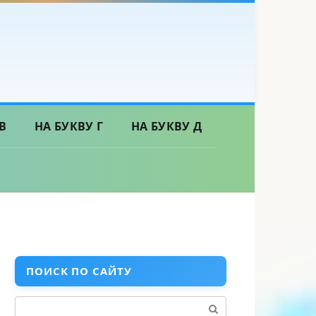
В
НА БУКВУ Г
НА БУКВУ Д
ПОИСК ПО САЙТУ
Поиск: