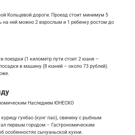
вой Кольцевой дороги. Проезд стоит минимум 5
ь на ней можно 2 взрослым и 1 ребенку ростом до
и поездки (1 километр пути стоит 2 юаня –
посадки в машину (8 юаней – около 73 рублей).
оже.
нду
ономическим Наследием ЮНЕСКО
курицу гунбао (кунг пао), свинину с рыбным
стал первым городом – Гастрономическим
б особенностях сычуаньской кухни.