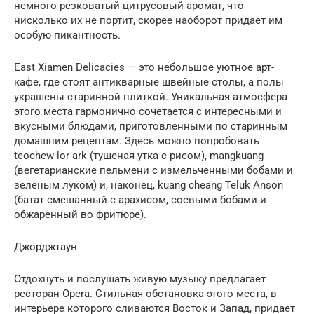
немного резковатый цитрусовый аромат, что
нисколько их не портит, скорее наоборот придает им
особую пикантность.
East Xiamen Delicacies — это небольшое уютное арт-
кафе, где стоят антикварные швейные столы, а полы
украшены старинной плиткой. Уникальная атмосфера
этого места гармонично сочетается с интересными и
вкусными блюдами, приготовленными по старинным
домашним рецептам. Здесь можно попробовать
teochew lor ark (тушеная утка с рисом), mangkuang
(вегетарианские пельмени с измельченными бобами и
зеленым луком) и, наконец, kuang cheang Teluk Anson
(батат смешанный с арахисом, соевыми бобами и
обжаренный во фритюре).
Джорджтаун
Отдохнуть и послушать живую музыку предлагает
ресторан Opera. Стильная обстановка этого места, в
интерьере которого сливаются Восток и Запад, придает