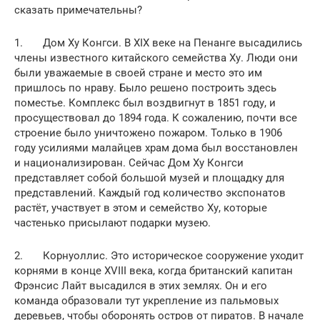
сказать примечательны?
1. Дом Ху Конгси. В ХIХ веке на Пенанге высадились
члены известного китайского семейства Ху. Люди они
были уважаемые в своей стране и место это им
пришлось по нраву. Было решено построить здесь
поместье. Комплекс был воздвигнут в 1851 году, и
просуществовал до 1894 года. К сожалению, почти все
строение было уничтожено пожаром. Только в 1906
году усилиями малайцев храм дома был восстановлен
и национализирован. Сейчас Дом Ху Конгси
представляет собой большой музей и площадку для
представлений. Каждый год количество экспонатов
растёт, участвует в этом и семейство Ху, которые
частенько присылают подарки музею.
2. Корнуоллис. Это историческое сооружение уходит
корнями в конце XVIII века, когда британский капитан
Фрэнсис Лайт высадился в этих землях. Он и его
команда образовали тут укрепление из пальмовых
деревьев, чтобы оборонять остров от пиратов. В начале