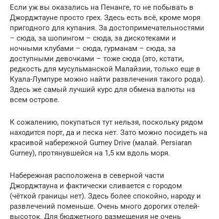
Если уж вы оказались на Пенанге, то не побывать в
Джорджтауне просто грех. Здесь есть всё, кроме моря
пригодного для купания. За достопримечательностями
– сюда, за шопингом – сюда, за дискотеками и
ночными клубами – сюда, гурманам – сюда, за
доступными девочками – тоже сюда (это, кстати,
редкость для мусульманской Малайзии, только еще в
Куала-Лумпуре можно найти развлечения такого рода).
Здесь же самый лучший курс для обмена валюты на
всем острове.
К сожалению, покупаться тут нельзя, поскольку рядом
находится порт, да и песка нет. Зато можно посидеть на
красивой набережной Gurney Drive (малай. Persiaran
Gurney), протянувшейся на 1,5 км вдоль моря.
Набережная расположена в северной части
Джорджтауна и фактически сливается с городом
(чёткой границы нет). Здесь более спокойно, народу и
развлечений поменьше. Очень много дорогих отелей-
высоток. Для бюджетного размещения не очень