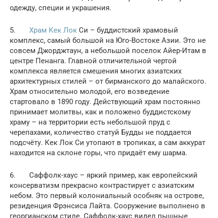
одежду, специи и украшения.
5.
Храм Кек Лок
Си – буддистский храмовый
комплекс, самый большой на Юго-Востоке Азии. Это не
совсем Джорджтаун, а небольшой поселок Айер-Итам в
центре Пенанга. Главной отличительной чертой
комплекса является смешения многих азиатских
архитектурных стилей – от бирманского до малайского.
Храм относительно молодой, его возведение
стартовало в 1890 году. Действующий храм постоянно
принимает молитвы, как и положено буддистскому
храму – на территории есть небольшой пруд с
черепахами, количество статуй Будды не поддается
подсчёту. Кек Лок Си утопают в тропиках, а сам аккурат
находится на склоне горы, что придаёт ему шарма.
6. Саффолк-хаус – яркий пример, как европейский
консерватизм прекрасно контрастирует с азиатским
небом. Это первый колониальный особняк на острове,
резиденция Фрэнсиса Лайта. Сооружение выполнено в
георгианском стиле. Саффолк-хаус видел пышные