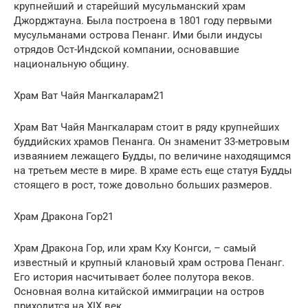
крупнейший и старейший мусульманский храм
Джорджтауна. Была построена в 1801 году первыми
мусульманами острова Пенанг. Ими были индусы
отрядов Ост-Индской компании, основавшие
национальную общину.
Храм Ват Чайя Мангкаларам21
Храм Ват Чайя Мангкаларам стоит в ряду крупнейших
буддийских храмов Пенанга. Он знаменит 33-метровым
изваянием лежащего Будды, по величине находящимся
на третьем месте в мире. В храме есть еще статуя Будды
стоящего в рост, тоже довольно больших размеров.
Храм Дракона Гор21
Храм Дракона Гор, или храм Кху Конгси, – самый
известный и крупный клановый храм острова Пенанг.
Его история насчитывает более полутора веков.
Основная волна китайской иммиграции на остров
приходится на XIX век.