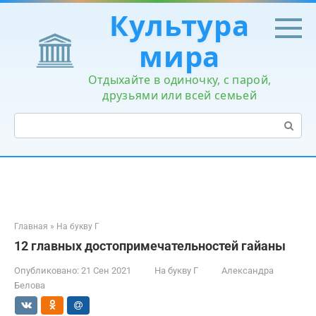
Перейти
Культура
к
контенту
мира
Отдыхайте в одиночку, с парой,
друзьями или всей семьей
Поиск:
Главная
»
На букву Г
12 главных достопримечательностей гайаны
Опубликовано:
21 Сен 2021
На букву Г
Александра
Белова