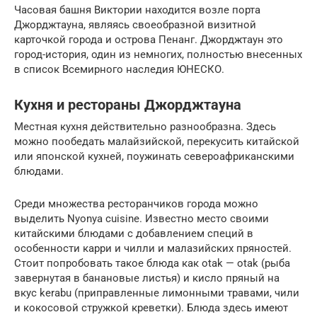
Часовая башня Виктории находится возле порта
Джорджтауна, являясь своеобразной визитной
карточкой города и острова Пенанг. Джорджтаун это
город-история, один из немногих, полностью внесенных
в список Всемирного наследия ЮНЕСКО.
Кухня и рестораны Джорджтауна
Местная кухня действительно разнообразна. Здесь
можно пообедать малайзийской, перекусить китайской
или японской кухней, поужинать североафриканскими
блюдами.
Среди множества ресторанчиков города можно
выделить Nyonya cuisine. Известно место своими
китайскими блюдами с добавлением специй в
особенности карри и чилли и малазийских пряностей.
Стоит попробовать такое блюда как otak — otak (рыба
завернутая в банановые листья) и кисло пряный на
вкус kerabu (приправленные лимонными травами, чили
и кокосовой стружкой креветки). Блюда здесь имеют