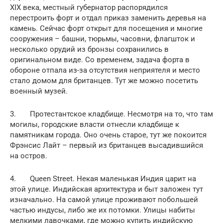
XIX века, местный губернатор распорядился
перестроить форт и отдал приказ заменить деревья на
камень. Сейчас форт открыт для посещения и многие
сооружения – башни, тюрьмы, часовни, флагшток и
несколько орудий из бронзы сохранились в
оригинальном виде. Со временем, задача форта в
обороне отпала из-за отсутствия неприятеля и место
стало домом для британцев. Тут же можно посетить
военный музей.
3. Протестантское кладбище. Несмотря на то, что там
могилы, городские власти отнесли кладбище к
памятникам города. Оно очень старое, тут же покоится
Фрэнсис Лайт – первый из британцев высадившийся
на остров.
4. Queen Street. Некая маленькая Индия царит на
этой улице. Индийская архитектура и быт заложен тут
изначально. На самой улице проживают побольшей
частью индусы, либо же их потомки. Улицы набиты
мелкими лавочками, где можно купить индийскую