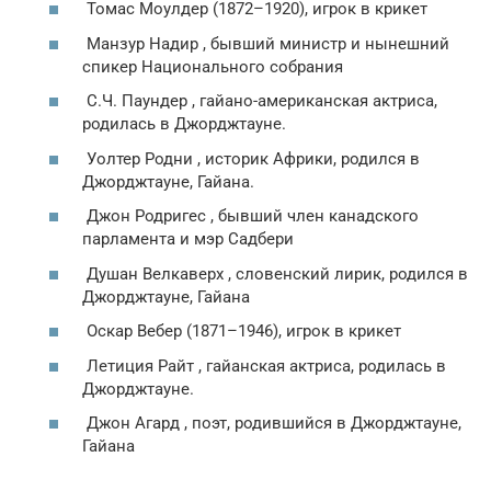
Томас Моулдер (1872–1920), игрок в крикет
Манзур Надир , бывший министр и нынешний
спикер Национального собрания
С.Ч. Паундер , гайано-американская актриса,
родилась в Джорджтауне.
Уолтер Родни , историк Африки, родился в
Джорджтауне, Гайана.
Джон Родригес , бывший член канадского
парламента и мэр Садбери
Душан Велкаверх , словенский лирик, родился в
Джорджтауне, Гайана
Оскар Вебер (1871–1946), игрок в крикет
Летиция Райт , гайанская актриса, родилась в
Джорджтауне.
Джон Агард , поэт, родившийся в Джорджтауне,
Гайана