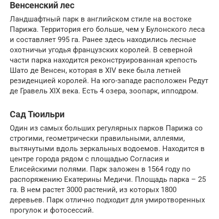
Венсенский лес
Ландшафтный парк в английском стиле на востоке
Парижа. Территория его больше, чем у Булонского леса
и составляет 995 га. Ранее здесь находились лесные
охотничьи угодья французских королей. В северной
части парка находится реконструированная крепость
Шато де Венсен, которая в XIV веке была летней
резиденцией королей. На юго-западе расположен Редут
де Гравель XIX века. Есть 4 озера, зоопарк, ипподром.
Сад Тюильри
Один из самых больших регулярных парков Парижа со
строгими, геометрически правильными, аллеями,
вытянутыми вдоль зеркальных водоемов. Находится в
центре города рядом с площадью Согласия и
Елисейскими полями. Парк заложен в 1564 году по
распоряжению Екатерины Медичи. Площадь парка – 25
га. В нем растет 3000 растений, из которых 1800
деревьев. Парк отлично подходит для умиротворенных
прогулок и фотосессий.