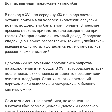
Вот так выглядят парижские катакомбы
В период с XVIII по середину XIX вв. сюда свезли
останки почти 6 млн человек. Гигантский оссуарий
возник по довольно банальной причине. В прежние
времена церковь приветствовала захоронения при
храмах. Это приносило ей немалый доход. Городские
кладбища в Париже разрастались, точнее, углублялись,
вмещая в одну могилу до десятка тел, и становились
рассадниками эпидемий.
Церковники же отчаянно противились запретам
на захоронения вне города. В XVIII в. городские власти
после нескольких опасных инцидентов решили-таки
очистить кладбища. Останки многих поколений
парижан были вывезены и захоронены в бывших
каменоломнях.
Самые знаменитые покойники, похороненные
в катакомбах: революционеры Дантон и Робеспьер,
химик Лавуазье, физик Паскаль, писатели Перро