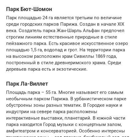
Парк Бют-Шомон
Парк площадью 24 га является третьим по величине
среди городских парков Парижа. Создан в начале XIX
века. Создатель парка Жан-Шарль Альфан предпочел
строгим линиям естественные природные в стиле
пейзажного парка. Есть красивое искусственное озеро
площадью 1,5 га, водопад и грот. На территории парка
на высоком расположен храм Сивиллы 1869 года,
построенный в стиле древнеримского храма. Среди
деревьев парка есть и экзотические.
Парк Ла-Виллет
Площадь парка – 55 га. Многие называют его самым
необычным парком Парижа. В урбанистическом парке
обустроены зоны разных тематик. В Городке науки и
индустрии на севере парка расположены
интерактивные выставки, планетарий. В южной части
парка находится Город музыки с концертным залом,
амфитеатром и консерваторией. Особенно интересны