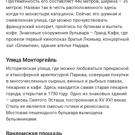
Протяженность его составляет 440 метров, ширина – 35
метров. Назван так в честь расположенного здесь
когда-то монастыря капуцинок. Сейчас это шумная и
оживленная улица, где можно прочувствовать
французский колорит, пройтись по бутикам и выпить
кофе. Знаковые сооружения бульвара – Гранд Кафе, где
провели первый кинопоказ братья Люмьер, концертный
зал «Олимпия», здание ателье Надара.
Улица Монторгейль
Историческая улица, где можно любоваться прекрасной
и атмосферной архитектурой Парижа, совершая покупки
в многочисленных сырных, винных и рыбных лавках,
пекарнях и кафе. Здесь находится самая старая пекарня
города, открытая в 1730 году. Одно из знаковых зданий
– церковь Святого Эсташа, построенная в XV-XVI веках.
Стиль ее является смесью готики и ренессанса.
Мостовая пешеходного бульвара вымощена
булыжниками.
Вандомская площадь