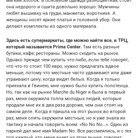
мягкий хлопок. В основном одежда разноцветная, стоит
она недорого и сшита довольно хорошо. Мужчины
любят вышивку на груди, манжетах, воротнике. А
женщины носят яркие платья и головной убор. Они
делают комплекты из одного материала.
Здесь есть супермаркеты, где можно найти все, и ТРЦ,
который называется Prima Center.
Там есть разные
бутики, кафе, рестораны. Можно сходить на рынок.
Однако прежде чем купить что-либо, если тебе говорят,
что что-то стоит 100 евро, нужно предлагать вдвое
меньше, потому что местные часто удваивают или даже
утраивают цену, когда видят белых. Когда я только
приехала в Гвинею, мне нужно было купить полотенца.
Но, так как на рынке Marche du Niger я была в первый
раз, меня окружила толпа молодых людей, которые
продали мне их в два раза дороже, чем они стоят на
самом деле. Когда я пришла на этот рынок во второй
раз, меня опять окружили местные, но я уже знала их
тактику и начала говорить всем: «No No No…». Один из
парней дал мне имя Madam No. Все рассмеялись, и с тех
пор каждый, кто меня знает на этом рынке, говорит: