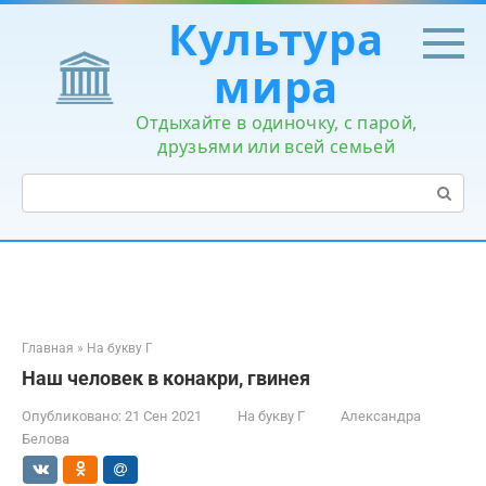
Перейти
Культура
к
контенту
мира
Отдыхайте в одиночку, с парой,
друзьями или всей семьей
Поиск:
Главная
»
На букву Г
Наш человек в конакри, гвинея
Опубликовано:
21 Сен 2021
На букву Г
Александра
Белова