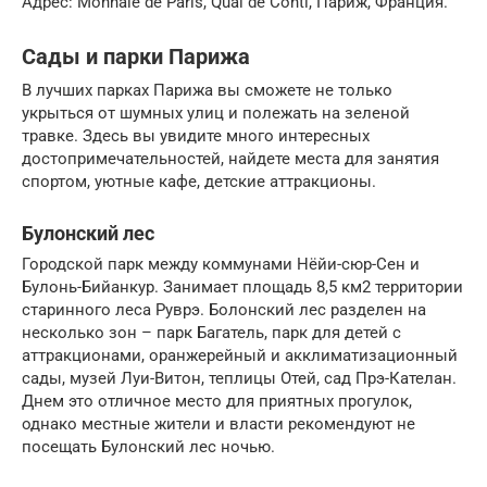
Адрес: Monnaie de Paris, Quai de Conti, Париж, Франция.
Сады и парки Парижа
В лучших парках Парижа вы сможете не только
укрыться от шумных улиц и полежать на зеленой
травке. Здесь вы увидите много интересных
достопримечательностей, найдете места для занятия
спортом, уютные кафе, детские аттракционы.
Булонский лес
Городской парк между коммунами Нёйи-сюр-Сен и
Булонь-Бийанкур. Занимает площадь 8,5 км2 территории
старинного леса Руврэ. Болонский лес разделен на
несколько зон – парк Багатель, парк для детей с
аттракционами, оранжерейный и акклиматизационный
сады, музей Луи-Витон, теплицы Отей, сад Прэ-Кателан.
Днем это отличное место для приятных прогулок,
однако местные жители и власти рекомендуют не
посещать Булонский лес ночью.