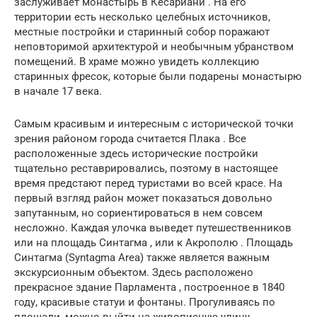
заслуживает монастырь в Кесариани . На его
территории есть несколько целебных источников,
местные постройки и старинный собор поражают
неповторимой архитектурой и необычным убранством
помещений. В храме можно увидеть коллекцию
старинных фресок, которые были подарены монастырю
в начале 17 века.
Самым красивым и интересным с исторической точки
зрения районом города считается Плака . Все
расположенные здесь исторические постройки
тщательно реставрировались, поэтому в настоящее
время предстают перед туристами во всей красе. На
первый взгляд район может показаться довольно
запутанным, но сориентироваться в нем совсем
несложно. Каждая улочка выведет путешественников
или на площадь Синтагма , или к Акрополю . Площадь
Синтагма (Syntagma Area) также является важным
экскурсионным объектом. Здесь расположено
прекрасное здание Парламента , построенное в 1840
году, красивые статуи и фонтаны. Прогуливаясь по
площади, можно выйти на живописную улицу