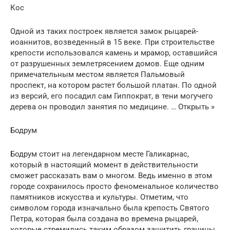
Кос
Одной из таких построек является замок рыцарей-
иоаннитов, возведенный в 15 веке. При строительстве
крепости использовался камень и мрамор, оставшийся
от разрушенных землетрясением домов. Еще одним
примечательным местом является Пальмовый
проспект, на котором растет большой платан. По одной
из версий, его посадил сам Гиппократ, в тени могучего
дерева он проводил занятия по медицине. … Открыть »
Бодрум
Бодрум стоит на легендарном месте Галикарнас,
который в настоящий момент в действительности
сможет рассказать вам о многом. Ведь именно в этом
городе сохранилось просто феноменальное количество
памятников искусства и культуры. Отметим, что
символом города изначально была крепость Святого
Петра, которая была создана во времена рыцарей,
которые стремились таким образом защитить границы