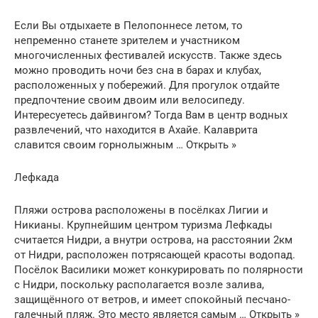
Если Вы отдыхаете в Пелопоннесе летом, то
непременно станете зрителем и участником
многочисленных фестивалей искусств. Также здесь
можно проводить ночи без сна в барах и клубах,
расположенных у побережий. Для прогулок отдайте
предпочтение своим двоим или велосипеду.
Интересуетесь дайвингом? Тогда Вам в центр водных
развлечений, что находится в Ахайе. Калаврита
славится своим горнолыжным … Открыть »
Лефкада
Пляжи острова расположены в посёлках Лигии и
Никианы. Крупнейшим центром туризма Лефкады
считается Нидри, а внутри острова, на расстоянии 2км
от Нидри, расположен потрясающей красоты водопад.
Посёлок Василики может конкурировать по полярности
с Нидри, поскольку располагается возле залива,
защищённого от ветров, и имеет спокойный песчано-
галечный пляж. Это место является самым … Открыть »