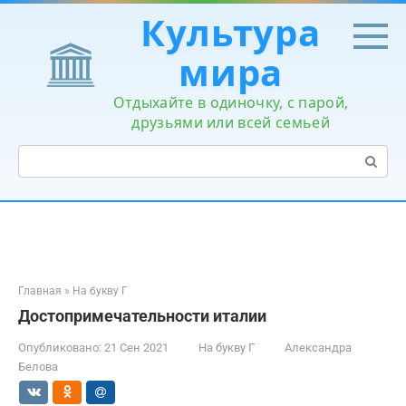
Перейти
Культура
к
контенту
мира
Отдыхайте в одиночку, с парой,
друзьями или всей семьей
Поиск:
Главная
»
На букву Г
Достопримечательности италии
Опубликовано:
21 Сен 2021
На букву Г
Александра
Белова