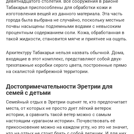
девятнадцатого столетия. Все сооружения в районе
Табакарья приспособлены для обработки кожи и
изготовления вещей из данного материала. Эта часть
города была выбрана не случайно, поскольку местные
почвы насыщены подземными водами с невысоким
процентным содержанием соли. Кожа, обработанная в
такой жидкости, становится мягче и приятнее на ощупь.
Архитектуру Табакарьи нельзя назвать обычной. Дома,
входящие в этот комплекс, представляют собой двух-
трехэтажные коробки серого цвета, построенные прямо
на скалистой прибрежной территории.
Достопримечательности Эретрии для
семей с детьми
Семейный отдых в Эретрии оценят те, кто предпочитает
места, от которых не просто дует лёгкий ветерок
истории, а сравнить такой ветер можно с самым
настоящим «ураганом истории». Почувствовать её
прикосновение можно на каждом углу, но это не значит,
что на отдых не стоит брать с собой детишек. И для них