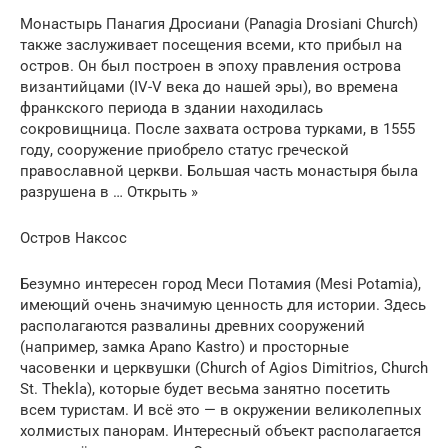
Монастырь Панагия Дросиани (Panagia Drosiani Church)
также заслуживает посещения всеми, кто прибыл на
остров. Он был построен в эпоху правления острова
византийцами (IV-V века до нашей эры), во времена
франкского периода в здании находилась
сокровищница. После захвата острова турками, в 1555
году, сооружение приобрело статус греческой
православной церкви. Большая часть монастыря была
разрушена в … Открыть »
Остров Наксос
Безумно интересен город Меси Потамия (Mesi Potamia),
имеющий очень значимую ценность для истории. Здесь
располагаются развалины древних сооружений
(например, замка Apano Kastro) и просторные
часовенки и церквушки (Church of Agios Dimitrios, Church
St. Thekla), которые будет весьма занятно посетить
всем туристам. И всё это — в окружении великолепных
холмистых панорам. Интересный объект располагается