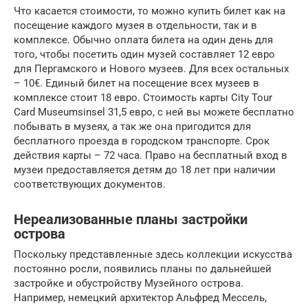
Что касается стоимости, то можно купить билет как на
посещение каждого музея в отдельности, так и в
комплексе. Обычно оплата билета на один день для
того, чтобы посетить один музей составляет 12 евро
для Пергамского и Нового музеев. Для всех остальных
– 10€. Единый билет на посещение всех музеев в
комплексе стоит 18 евро. Стоимость карты City Tour
Card Museumsinsel 31,5 евро, с ней вы можете бесплатно
побывать в музеях, а так же она пригодится для
бесплатного проезда в городском транспорте. Срок
действия карты – 72 часа. Право на бесплатный вход в
музеи предоставляется детям до 18 лет при наличии
соответствующих документов.
Нереализованные планы застройки
острова
Поскольку представленные здесь коллекции искусства
постоянно росли, появились планы по дальнейшей
застройке и обустройству Музейного острова.
Например, немецкий архитектор Альфред Мессель,