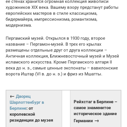
ее стенах хранится огромная коллекция живописи
художников XIX века. Вашему взору предстанут работы
европейских мастеров в стиле классицизма,
бидермайера, импрессионизма, романтизма,
модернизма.
Пергамский музей. Открылся в 1930 году, второе
название – Пергамон-музей. В трех его крылах
размещены отдельные друг от друга коллекции –
Античная коллекция, Ближневосточный музей и Музей
исламского искусства. Кроме Пергамского алтаря II
века до н. э., самые ценные экспонаты – вавилонские
ворота Иштар (VI в. до н. э.) и фриз из Мшатты.
←
Дворец
Рейхстаг в Берлине –
Шарлоттенбург в
самое знаменитое
Берлине
: от
историческое здание
королевской
→
резиденции до музея
Германии