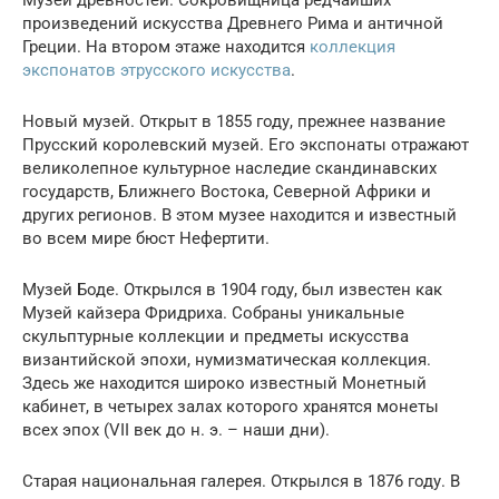
Музей древностей. Сокровищница редчайших
произведений искусства Древнего Рима и античной
Греции. На втором этаже находится
коллекция
экспонатов этрусского искусства
.
Новый музей. Открыт в 1855 году, прежнее название
Прусский королевский музей. Его экспонаты отражают
великолепное культурное наследие скандинавских
государств, Ближнего Востока, Северной Африки и
других регионов. В этом музее находится и известный
во всем мире бюст Нефертити.
Музей Боде. Открылся в 1904 году, был известен как
Музей кайзера Фридриха. Собраны уникальные
скульптурные коллекции и предметы искусства
византийской эпохи, нумизматическая коллекция.
Здесь же находится широко известный Монетный
кабинет, в четырех залах которого хранятся монеты
всех эпох (VII век до н. э. – наши дни).
Старая национальная галерея. Открылся в 1876 году. В