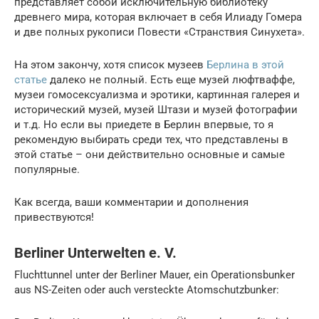
представляет собой исключительную библиотеку
древнего мира, которая включает в себя Илиаду Гомера
и две полных рукописи Повести «Странствия Синухета».
На этом закончу, хотя список музеев
Берлина в этой
статье
далеко не полный. Есть еще музей люфтваффе,
музеи гомосексуализма и эротики, картинная галерея и
исторический музей, музей Штази и музей фотографии
и т.д. Но если вы приедете в Берлин впервые, то я
рекомендую выбирать среди тех, что представлены в
этой статье – они действительно основные и самые
популярные.
Как всегда, ваши комментарии и дополнения
привествуются!
Berliner Unterwelten e. V.
Fluchttunnel unter der Berliner Mauer, ein Operationsbunker
aus NS-Zeiten oder auch versteckte Atomschutzbunker: