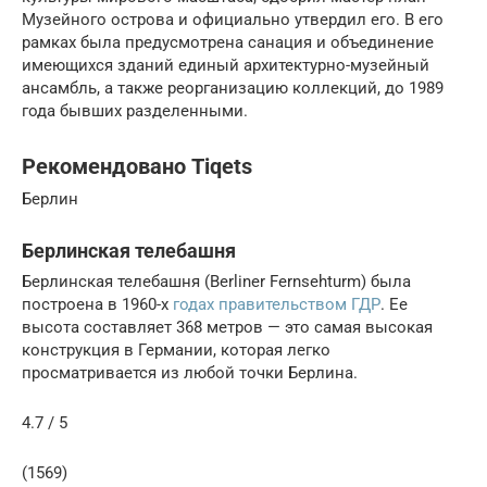
Музейного острова и официально утвердил его. В его
рамках была предусмотрена санация и объединение
имеющихся зданий единый архитектурно-музейный
ансамбль, а также реорганизацию коллекций, до 1989
года бывших разделенными.
Рекомендовано Tiqets
Берлин
Берлинская телебашня
Берлинская телебашня (Berliner Fernsehturm) была
построена в 1960-х
годах правительством ГДР
. Ее
высота составляет 368 метров — это самая высокая
конструкция в Германии, которая легко
просматривается из любой точки Берлина.
4.7 / 5
(1569)