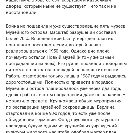
нацистами. В ходе ее был разрушен и названный
дворец, который ныне не существует – его так и не
восстановили…
Война не пощадила и уже существовавшие пять музеев
Музейного острова: масштаб разрушений составил
более 70 %. Впоследствии был утвержден план их
поэтапного восстановления, который начал
реализовываться с 1950 года. Однако вне плана
почему-то остался Новый музей (к тому же самый
пострадавший из всех). Его руины прозвали «позорным
пятном», но нехватка площадей не давала их снести.
Работы стартовали только лишь в 1987 году и выдались
дорогостоящими. Полностью привести в порядок
Музейный остров планировалось уже через два года,
однако работы в этом направлении даже не начались –
не хватило средств. Крупномасштабные мероприятия
по реставрации музейной сокровищницы Берлина
стартовали в конце 90-х годов, то есть уже после
объединения Германии. Фонд прусского культурного
наследия, будучи одним из крупнейших учреждений
культуры мирового масштаба, одобрил мастер-план