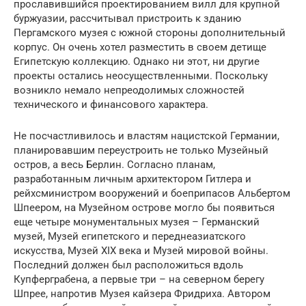
прославившийся проектированием вилл для крупной
буржуазии, рассчитывал пристроить к зданию
Пергамского музея с южной стороны дополнительный
корпус. Он очень хотел разместить в своем детище
Египетскую коллекцию. Однако ни этот, ни другие
проекты остались неосуществленными. Поскольку
возникло немало непреодолимых сложностей
технического и финансового характера.
Не посчастливилось и властям нацистской Германии,
планировавшим переустроить не только Музейный
остров, а весь Берлин. Согласно планам,
разработанным личным архитектором Гитлера и
рейхсминистром вооружений и боеприпасов Альбертом
Шпеером, на Музейном острове могло бы появиться
еще четыре монументальных музея – Германский
музей, Музей египетского и переднеазиатского
искусства, Музей XIX века и Музей мировой войны.
Последний должен был расположиться вдоль
Купферграбена, а первые три – на северном берегу
Шпрее, напротив Музея кайзера Фридриха. Автором