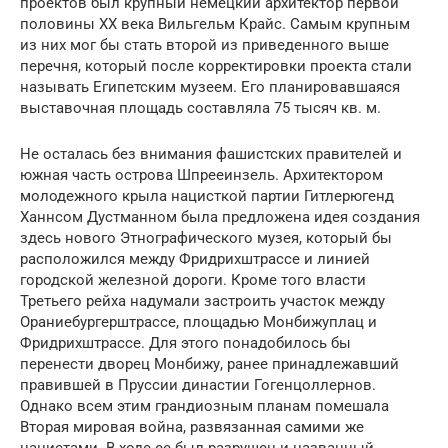
проектов был крупный немецкий архитектор первой
половины XX века Вильгельм Крайс. Самым крупным
из них мог бы стать второй из приведенного выше
перечня, который после корректировки проекта стали
называть Египетским музеем. Его планировавшаяся
выставочная площадь составляла 75 тысяч кв. м.
Не осталась без внимания фашистских правителей и
южная часть острова Шпрееинзель. Архитектором
молодежного крыла нацисткой партии Гитлерюгенд
Ханнсом Дустманном была предложена идея создания
здесь нового Этнографического музея, который бы
расположился между Фридрихштрассе и линией
городской железной дороги. Кроме того власти
Третьего рейха надумали застроить участок между
Ораниебургерштрассе, площадью Монбижуплац и
Фридрихштрассе. Для этого понадобилось бы
перенести дворец Монбижу, ранее принадлежавший
правившей в Пруссии династии Гогенцоллернов.
Однако всем этим грандиозным планам помешала
Вторая мировая война, развязанная самими же