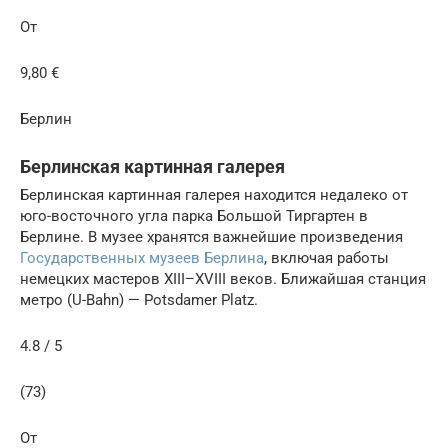
От
9,80 €
Берлин
Берлинская картинная галерея
Берлинская картинная галерея находится недалеко от
юго-восточного угла парка Большой Тиргартен в
Берлине. В музее хранятся важнейшие произведения
Государственных музеев Берлина
, включая работы
немецких мастеров XIII–XVIII веков. Ближайшая станция
метро (U-Bahn) — Potsdamer Platz.
4.8 / 5
(73)
От