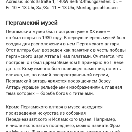
Adresse: Schloßstraße 1, 14059 BerlinÖffnungszeiten: Di. –
Fr. 10 – 18 Uhr, Sa./So. 11 – 18 Uhr, Montag geschlossen
Пергамский музей
Пергамский музей был построен уже в XX веке —
он был открыт в 1930 году. В первую очередь музей был
создан для расположения в нем Пергамского алтаря.
Этот алтарь был возведен как памятник в честь победы
пергамского царя Аттала I над галатами. Считается, что
построен он был царем Эвменом II примерно во II веке
до н. э. Кому именно был посвящен памятник, понять
сложно, но, по самой распространенной версии,
Пергамский алтарь является посвящением Зевсу.
Алтарь украшен рельефными изображениями, главная
тема которых — борьба богов с титанами.
Кроме Пергамского алтаря в музее находятся
произведения искусства из собрания
Переднеазиатского и Исламского музея. Например,
в числе экспонатов последнего, можно назвать Фриз
из Мшатты. Фриз — это декор в виде горизонтальной