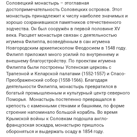
Соловецкий монастырь – этоглавная
достопримечательность Соловецких островов. Этот
монастырь принадлежит к числу наиболее значимых и
хорошо сохранившихся памятников отечественного
зодчества. Он был сооружён в первой половине XV
века. Расцвет монастыря связан с деятельностью
игумена Филиппа, возведённым в сан игумена
Новгородским архиепископом Феодосием в 1548 году.
Филипп приложил много усилий по внутреннему и
внешнему благоустройству. По проектам игумена
Филиппа были построены Успенская церковь с
Трапезной и Келарской палатами (1552-1557) и Спасо-
Преображенский собор (1558-1566). Благодаря
деятельности Филиппа, монастырь превратился в
богатый промышленным и культурный центр северного
Поморья. Монастырь постепенно превращался в
крепость с каменными стенами и башнями, по форме
строение напоминало большой корабль. Во время
Крымской войны к Соловкам подошла англо-
французская эскадра, монастырю пришлось
обороняться и выдержать осаду в 1854 году.