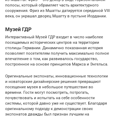
полосы, который обрамляет часть архитектурного
сооружения. Фриз из Мшатты датируется серединой VIII
века, он украшал дворец Мшатту в пустыне Иордании.
Музей ГДР
Интерактивный Музей ГДР входит в число наиболее
посещаемых исторических центров на территории
столицы Германии. Динамично показанная история
позволяет посетителям получить максимально полное
впечатление о том, как развивалось государство,
построенное на основе принципов Маркса и Энгельса.
Оригинальные экспонаты, инновационные технологии
и новаторские дизайнерские решения превращают
посещение музея в небольшое путешествие во
времени. Гости могут посмотреть, потрогать,
почувствовать и испытать на себе особенности
системы, которой давно уже не существует. Благодаря
оригинальному подходу к демонстрации своих
экспонатов дважды был признан лучшим на