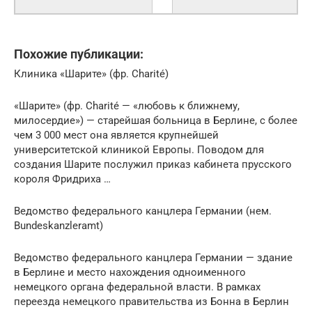
Похожие публикации:
Клиника «Шарите» (фр. Charité)
«Шарите» (фр. Charité — «любовь к ближнему,
милосердие») — старейшая больница в Берлине, с более
чем 3 000 мест она является крупнейшей
университетской клиникой Европы. Поводом для
создания Шарите послужил приказ кабинета прусского
короля Фридриха …
Ведомство федерального канцлера Германии (нем.
Bundeskanzleramt)
Ведомство федерального канцлера Германии — здание
в Берлине и место нахождения одноименного
немецкого органа федеральной власти. В рамках
переезда немецкого правительства из Бонна в Берлин