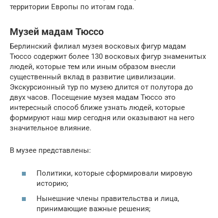
территории Европы по итогам года.
Музей мадам Тюссо
Берлинский филиал музея восковых фигур мадам
Тюссо содержит более 130 восковых фигур знаменитых
людей, которые тем или иным образом внесли
существенный вклад в развитие цивилизации.
Экскурсионный тур по музею длится от полутора до
двух часов. Посещение музея мадам Тюссо это
интересный способ ближе узнать людей, которые
формируют наш мир сегодня или оказывают на него
значительное влияние.
В музее представлены:
Политики, которые сформировали мировую
историю;
Нынешние члены правительства и лица,
принимающие важные решения;