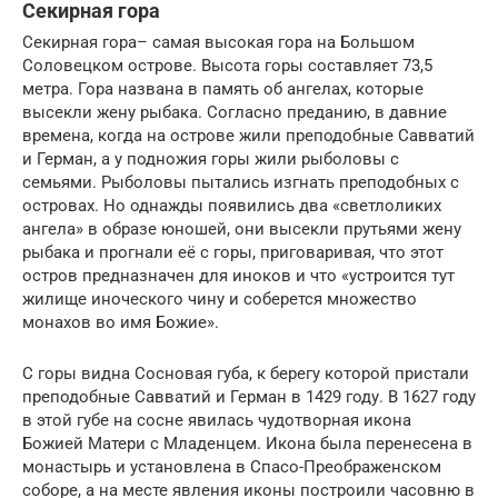
Секирная гора
Секирная гора– самая высокая гора на Большом
Соловецком острове. Высота горы составляет 73,5
метра. Гора названа в память об ангелах, которые
высекли жену рыбака. Согласно преданию, в давние
времена, когда на острове жили преподобные Савватий
и Герман, а у подножия горы жили рыболовы с
семьями. Рыболовы пытались изгнать преподобных с
островах. Но однажды появились два «светлоликих
ангела» в образе юношей, они высекли прутьями жену
рыбака и прогнали её с горы, приговаривая, что этот
остров предназначен для иноков и что «устроится тут
жилище иноческого чину и соберется множество
монахов во имя Божие».
С горы видна Сосновая губа, к берегу которой пристали
преподобные Савватий и Герман в 1429 году. В 1627 году
в этой губе на сосне явилась чудотворная икона
Божией Матери с Младенцем. Икона была перенесена в
монастырь и установлена в Спасо-Преображенском
соборе, а на месте явления иконы построили часовню в