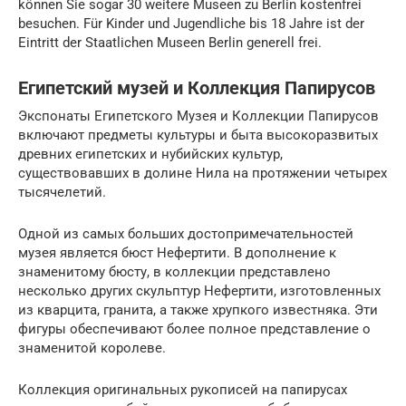
können Sie sogar 30 weitere Museen zu Berlin kostenfrei
besuchen. Für Kinder und Jugendliche bis 18 Jahre ist der
Eintritt der Staatlichen Museen Berlin generell frei.
Египетский музей и Коллекция Папирусов
Экспонаты Египетского Музея и Коллекции Папирусов
включают предметы культуры и быта высокоразвитых
древних египетских и нубийских культур,
существовавших в долине Нила на протяжении четырех
тысячелетий.
Одной из самых больших достопримечательностей
музея является бюст Нефертити. В дополнение к
знаменитому бюсту, в коллекции представлено
несколько других скульптур Нефертити, изготовленных
из кварцита, гранита, а также хрупкого известняка. Эти
фигуры обеспечивают более полное представление о
знаменитой королеве.
Коллекция оригинальных рукописей на папирусах