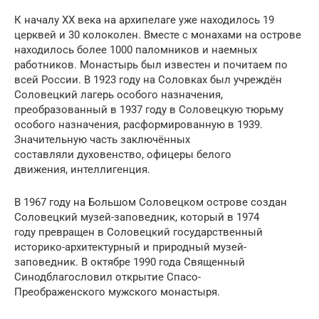
К началу XX века на архипелаге уже находилось 19
церквей и 30 колоколен. Вместе с монахами на острове
находилось более 1000 паломников и наемных
работников. Монастырь был известен и почитаем по
всей России. В 1923 году на Соловках был учреждён
Соловецкий лагерь особого назначения,
преобразованный в 1937 году в Соловецкую тюрьму
особого назначения, расформированную в 1939.
Значительную часть заключённых
составляли духовенство, офицеры белого
движения, интеллигенция.
В 1967 году на Большом Соловецком острове создан
Соловецкий музей-заповедник, который в 1974
году превращен в Соловецкий государственный
историко-архитектурный и природный музей-
заповедник. В октябре 1990 года Священный
Синодблагословил открытие Спасо-
Преображенского мужского монастыря.