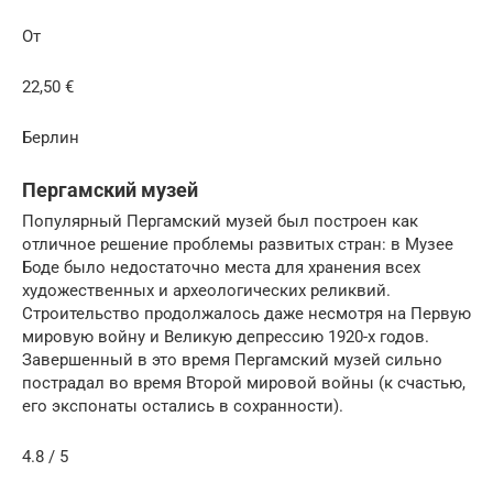
От
22,50 €
Берлин
Пергамский музей
Популярный Пергамский музей был построен как
отличное решение проблемы развитых стран: в Музее
Боде было недостаточно места для хранения всех
художественных и археологических реликвий.
Строительство продолжалось даже несмотря на Первую
мировую войну и Великую депрессию 1920-х годов.
Завершенный в это время Пергамский музей сильно
пострадал во время Второй мировой войны (к счастью,
его экспонаты остались в сохранности).
4.8 / 5