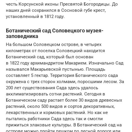
честь Корсунской иконы Пресвятой Богородицы. До
наших дней сохранился в Сосновой губе крест,
установленный в 1812 году.
Ботанический сад Соловецкого музея-
заповедника
На большом Соловецком острове, в четырех
километрах от поселка Соловецкий находится
Ботанический сад, который был основан
в 1822 году архимандритом Макарием. Изначально Сад
назывался Макарьевской пустынью. Площадь
составляет 5 гектар. Территория Ботанического сада
окружена с трех сторон холмами, поросшими лесом. За
200 лет существования Сада здесь удалось
акклиматизировать сотни растений. Сегодня в
Ботаническом саду растает более 30 видов древесных
растений, около 500 видов и сортов декоративных,
лекарственных и кормовых растений. Но как не
пытались работники Сада здесь так и смогли
прижиться злаковые культуры. В Ботанический сад на
острове можно пройти пешком по лесной дороге или