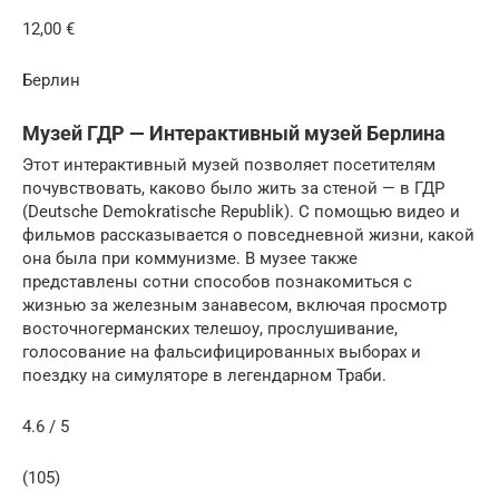
12,00 €
Берлин
Музей ГДР — Интерактивный музей Берлина
Этот интерактивный музей позволяет посетителям
почувствовать, каково было жить за стеной — в ГДР
(Deutsche Demokratische Republik). С помощью видео и
фильмов рассказывается о повседневной жизни, какой
она была при коммунизме. В музее также
представлены сотни способов познакомиться с
жизнью за железным занавесом, включая просмотр
восточногерманских телешоу, прослушивание,
голосование на фальсифицированных выборах и
поездку на симуляторе в легендарном Траби.
4.6 / 5
(105)