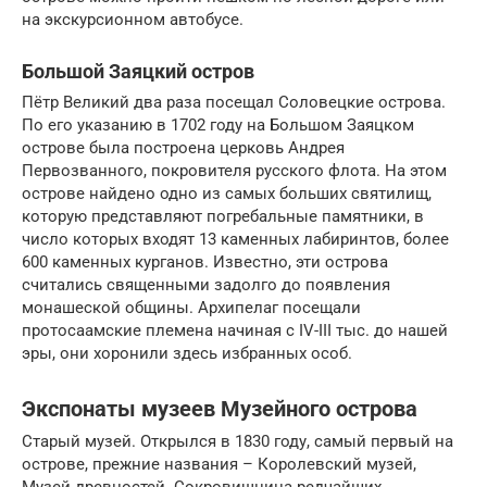
на экскурсионном автобусе.
Большой Заяцкий остров
Пётр Великий два раза посещал Соловецкие острова.
По его указанию в 1702 году на Большом Заяцком
острове была построена церковь Андрея
Первозванного, покровителя русского флота. На этом
острове найдено одно из самых больших святилищ,
которую представляют погребальные памятники, в
число которых входят 13 каменных лабиринтов, более
600 каменных курганов. Известно, эти острова
считались священными задолго до появления
монашеской общины. Архипелаг посещали
протосаамские племена начиная с IV-III тыс. до нашей
эры, они хоронили здесь избранных особ.
Экспонаты музеев Музейного острова
Старый музей. Открылся в 1830 году, самый первый на
острове, прежние названия – Королевский музей,