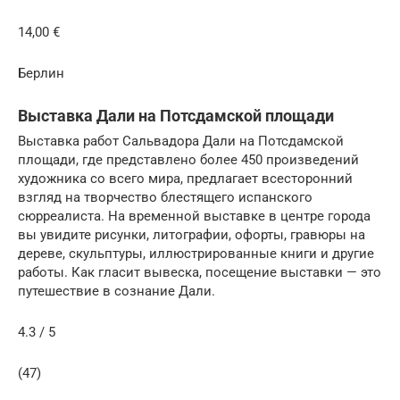
14,00 €
Берлин
Выставка Дали на Потсдамской площади
Выставка работ Сальвадора Дали на Потсдамской
площади, где представлено более 450 произведений
художника со всего мира, предлагает всесторонний
взгляд на творчество блестящего испанского
сюрреалиста. На временной выставке в центре города
вы увидите рисунки, литографии, офорты, гравюры на
дереве, скульптуры, иллюстрированные книги и другие
работы. Как гласит вывеска, посещение выставки — это
путешествие в сознание Дали.
4.3 / 5
(47)