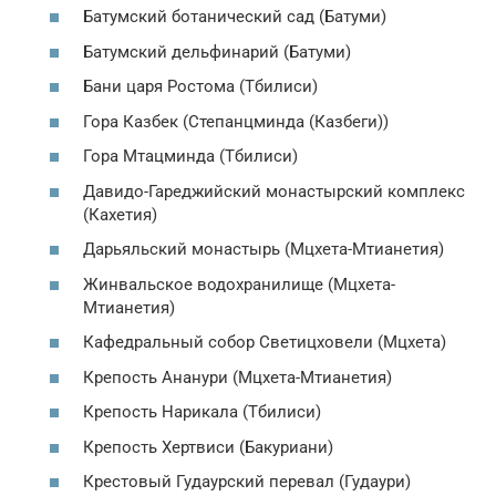
Батумский ботанический сад (Батуми)
Батумский дельфинарий (Батуми)
Бани царя Ростома (Тбилиси)
Гора Казбек (Степанцминда (Казбеги))
Гора Мтацминда (Тбилиси)
Давидо-Гареджийский монастырский комплекс
(Кахетия)
Дарьяльский монастырь (Мцхета-Мтианетия)
Жинвальское водохранилище (Мцхета-
Мтианетия)
Кафедральный собор Светицховели (Мцхета)
Крепость Ананури (Мцхета-Мтианетия)
Крепость Нарикала (Тбилиси)
Крепость Хертвиси (Бакуриани)
Крестовый Гудаурский перевал (Гудаури)