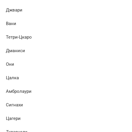
Джвари
Вани
Тетри-Цкаро
Дманиси
Они
Цалка
Амбролаури
Сигнахи
Цагери
Ткварчели