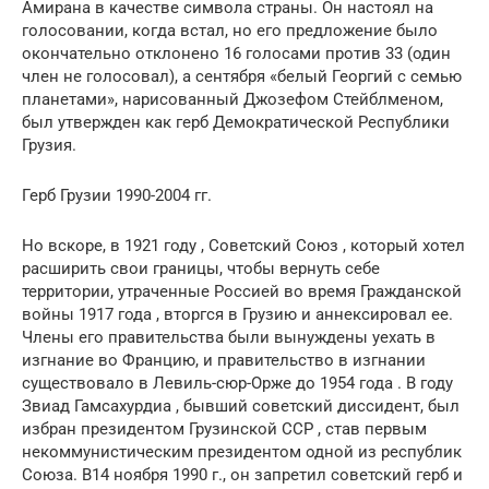
Амирана в качестве символа страны. Он настоял на
голосовании, когда встал, но его предложение было
окончательно отклонено 16 голосами против 33 (один
член не голосовал), а сентября «белый Георгий с семью
планетами», нарисованный Джозефом Стейблменом,
был утвержден как герб Демократической Республики
Грузия.
Герб Грузии 1990-2004 гг.
Но вскоре, в 1921 году , Советский Союз , который хотел
расширить свои границы, чтобы вернуть себе
территории, утраченные Россией во время Гражданской
войны 1917 года , вторгся в Грузию и аннексировал ее.
Члены его правительства были вынуждены уехать в
изгнание во Францию, и правительство в изгнании
существовало в Левиль-сюр-Орже до 1954 года . В году
Звиад Гамсахурдиа , бывший советский диссидент, был
избран президентом Грузинской ССР , став первым
некоммунистическим президентом одной из республик
Союза. В14 ноября 1990 г., он запретил советский герб и