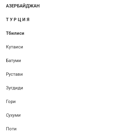
АЗЕРБАЙДЖАН
Т У Р Ц И Я
Тбилиси
Кутаиси
Батуми
Рустави
Зугдиди
Гори
Сухуми
Поти