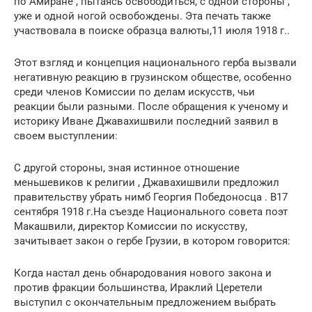
по Амиране , пытаясь освободиться, с одной стороны ,
уже и одной ногой освобождены. Эта печать также
участвовала в поиске образца валюты,11 июля 1918 г..
Этот взгляд и концепция национального герба вызвали
негативную реакцию в грузинском обществе, особенно
среди членов Комиссии по делам искусств, чьи
реакции были разными. После обращения к ученому и
историку Иване Джавахишвили последний заявил в
своем выступлении:
С другой стороны, зная истинное отношение
меньшевиков к религии , Джавахишвили предложил
правительству убрать нимб Георгия Победоносца . В17
сентября 1918 г.На съезде Национального совета поэт
Макашвили, директор Комиссии по искусству,
зачитывает закон о гербе Грузии, в котором говорится:
Когда настал день обнародования нового закона и
против фракции большинства, Ираклий Церетели
выступил с окончательным предложением выбрать