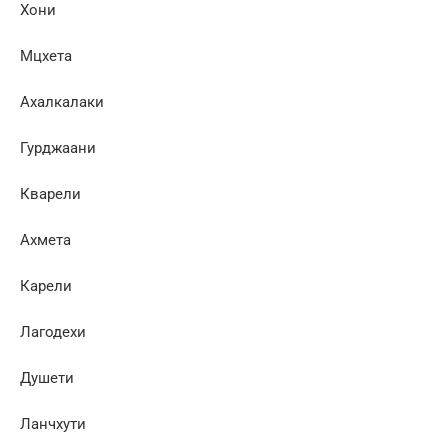
Хони
Мцхета
Ахалкалаки
Гурджаани
Кварели
Ахмета
Карели
Лагодехи
Душети
Ланчхути