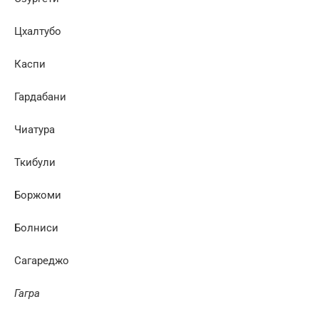
Цхалтубо
Каспи
Гардабани
Чиатура
Ткибули
Боржоми
Болниси
Сагареджо
Гагра