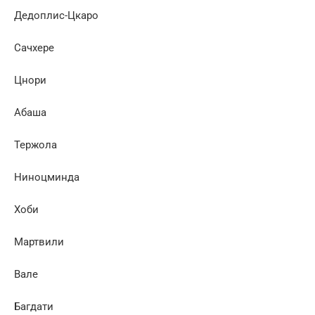
Дедоплис-Цкаро
Сачхере
Цнори
Абаша
Тержола
Ниноцминда
Хоби
Мартвили
Вале
Багдати