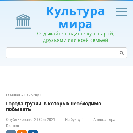
Перейти
Культура
к
контенту
мира
Отдыхайте в одиночку, с парой,
друзьями или всей семьей
Поиск:
Главная
»
На букву Г
Города грузии, в которых необходимо
побывать
Опубликовано:
21 Сен 2021
На букву Г
Александра
Белова