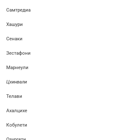
Самтредиа
Хашури
Сенаки
Зестафони
Марнеули
Цхинвали
Телави
Ахалцихе
Кобулети
Озургети