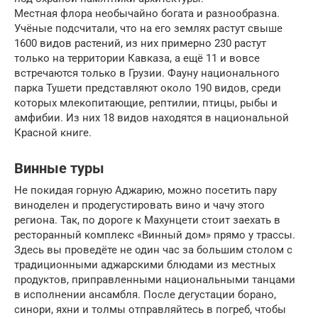
Местная флора необычайно богата и разнообразна.
Учёные подсчитали, что на его землях растут свыше
1600 видов растений, из них примерно 230 растут
только на территории Кавказа, а ещё 11 и вовсе
встречаются только в Грузии. Фауну национального
парка Тушети представляют около 190 видов, среди
которых млекопитающие, рептилии, птицы, рыбы и
амфибии. Из них 18 видов находятся в национальной
Красной книге.
Винные туры
Не покидая горную Аджарию, можно посетить пару
виноделен и продегустировать вино и чачу этого
региона. Так, по дороге к Махунцети стоит заехать в
ресторанный комплекс «Винный дом» прямо у трассы.
Здесь вы проведёте не один час за большим столом с
традиционными аджарскими блюдами из местных
продуктов, приправленными национальными танцами
в исполнении ансамбля. После дегустации борано,
синори, яхни и толмы отправляйтесь в погреб, чтобы