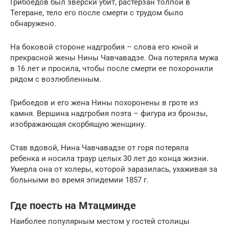
Грибоедов был зверски убит, растерзан толпой в
Тегеране, тело его после смерти с трудом было
обнаружено.
На боковой стороне надгробия – слова его юной и
прекрасной жены Нины Чавчавадзе. Она потеряла мужа
в 16 лет и просила, чтобы после смерти ее похоронили
рядом с возлюбленным.
Грибоедов и его жена Нины похоронены в гроте из
камня. Вершина надгробия поэта – фигура из бронзы,
изображающая скорбящую женщину.
Став вдовой, Нина Чавчавадзе от горя потеряла
ребенка и носила траур целых 30 лет до конца жизни.
Умерла она от холеры, которой заразилась, ухаживая за
больными во время эпидемии 1857 г.
Где поесть на Мтацминде
Наиболее популярным местом у гостей столицы