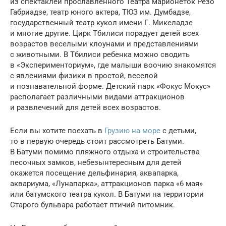
из спектаклей прославленного Театра марионеток Резо
Габриадзе, театр юного актера, ТЮЗ им. Думбадзе,
государственный театр кукол имени Г. Микеладзе
и многие другие. Цирк Тбилиси порадует детей всех
возрастов веселыми клоунами и представлениями
с животными. В Тбилиси ребенка можно сводить
в «Эксперименториум», где малыши воочию знакомятся
с явлениями физики в простой, веселой
и познавательной форме. Детский парк «Фокус Мокус»
располагает различными видами аттракционов
и развлечений для детей всех возрастов.
Если вы хотите поехать в
Грузию на море
с детьми,
то в первую очередь стоит рассмотреть Батуми.
В Батуми помимо пляжного отдыха и строительства
песочных замков, небезынтересным для детей
окажется посещение дельфинария, аквапарка,
аквариума, «Лунапарка», аттракционов парка «6 мая»
или батумского театра кукол. В Батуми на территории
Старого бульвара работает птичий питомник.