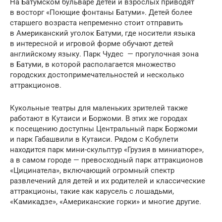
На Батумском бульваре детей и взрослых приводят
в восторг «Поющие фонтаны Батуми». Детей более
старшего возраста непременно стоит отправить
в Американский уголок Батуми, где носители языка
в интересной и игровой форме обучают детей
английскому языку. Парк Чудес — прогулочная зона
в Батуми, в которой располагается множество
городских достопримечательностей и несколько
аттракционов.
Кукольные театры для маленьких зрителей также
работают в Кутаиси и Боржоми. В этих же городах
к посещению доступны Центральный парк Боржоми
и парк Габашвили в Кутаиси. Рядом с Кобулети
находится парк мини-скульптур «Грузия в миниатюре»,
а в самом городе — превосходный парк аттракционов
«Цицинатела», включающий огромный спектр
развлечений для детей и их родителей и классические
аттракционы, такие как карусель с лошадьми,
«Камикадзе», «Американские горки» и многие другие.