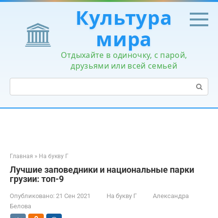
Перейти
Культура
к
контенту
мира
Отдыхайте в одиночку, с парой,
друзьями или всей семьей
Поиск:
Главная
»
На букву Г
Лучшие заповедники и национальные парки
грузии: топ-9
Опубликовано:
21 Сен 2021
На букву Г
Александра
Белова