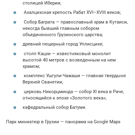
столицей Иберии;
Ахалцихская крепость Рабат XVI–XVIII веков;
Собор Баграта — православный храм в Кутаиси,
некогда бывший главным собором
объединенного Грузинского царства;
древний пещерный город Уплисцихе;
столп Кацхи — известняковый монолит
высотой 40 метров с возведенным на нем
храмом;
комплекс Ушгули-Чажаши — главная твердыня
Верхней Сванетии;
церковь Никорцминда — собор XI века в Раче,
относящийся к эпохе «Золотого века»;
кафедральный собор Батуми.
Парк миниатюр в Грузии — панорама на Google Maps