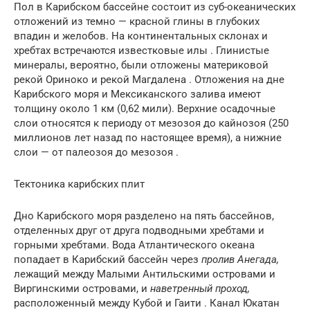
Пол в Карибском бассейне состоит из суб-океанических
отложений из темно — красной глины в глубоких
впадин и желобов. На континентальных склонах и
хребтах встречаются известковые илы . Глинистые
минералы, вероятно, были отложены материковой
рекой Ориноко и рекой Магдалена . Отложения на дне
Карибского моря и Мексиканского залива имеют
толщину около 1 км (0,62 мили). Верхние осадочные
слои относятся к периоду от мезозоя до кайнозоя (250
миллионов лет назад по настоящее время), а нижние
слои — от палеозоя до мезозоя .
Тектоника карибских плит
Дно Карибского моря разделено на пять бассейнов,
отделенных друг от друга подводными хребтами и
горными хребтами. Вода Атлантического океана
попадает в Карибский бассейн через
пролив Анегада,
лежащий между Малыми Антильскими островами и
Виргинскими островами, и
наветренный проход,
расположенный между Кубой и Гаити . Канал Юкатан