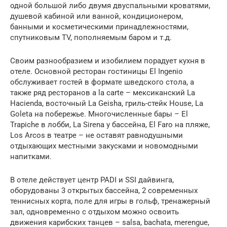
одной большой либо двумя двуспальными кроватями,
душевой кабиной или ванной, кондиционером,
банными и косметическими принадлежностями,
спутниковым TV, пополняемым баром и т.д.
Своим разнообразием и изобилием порадует кухня в
отеле. Основной ресторан гостиницы El Ingenio
обслуживает гостей в формате шведского стола, а
также ряд ресторанов a la carte – мексиканский La
Hacienda, восточный La Geisha, гриль-стейк House, La
Goleta на побережье. Многочисленные бары – El
Trapiche в лобби, La Sirena у бассейна, El Faro на пляже,
Los Arcos в театре – не оставят равнодушными
отдыхающих местными закусками и новомодными
напитками.
В отеле действует центр PADI и SSI дайвинга,
оборудованы 3 открытых бассейна, 2 современных
теннисных корта, поле для игры в гольф, тренажерный
зал, одновременно с отдыхом можно освоить
движения карибских танцев – salsa, bachata, merengue,