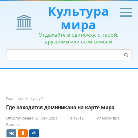
Перейти
Культура
к
контенту
мира
Отдыхайте в одиночку, с парой,
друзьями или всей семьей
Поиск:
Главная
»
На букву Г
Где находится доминикана на карте мира
Опубликовано:
21 Сен 2021
На букву Г
Александра
Белова