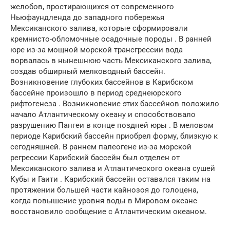
желобов, простирающихся от современного
Ньюфаундленда до западного побережья
Мексиканского залива, которые сформировали
кремнисто-обломочные осадочные породы . В ранней
юре из-за мощной морской трансгрессии вода
ворвалась в нынешнюю часть Мексиканского залива,
создав обширный мелководный бассейн.
Возникновение глубоких бассейнов в Карибском
бассейне произошло в период среднеюрского
рифтогенеза . Возникновение этих бассейнов положило
начало Атлантическому океану и способствовало
разрушению Пангеи в конце поздней юры . В меловом
периоде Карибский бассейн приобрел форму, близкую к
сегодняшней. В раннем палеогене из-за морской
регрессии Карибский бассейн был отделен от
Мексиканского залива и Атлантического океана сушей
Кубы и Гаити . Карибский бассейн оставался таким на
протяжении большей части кайнозоя до голоцена,
когда повышение уровня воды в Мировом океане
восстановило сообщение с Атлантическим океаном.