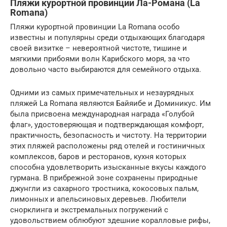
Пляжи курортной провинции Ла-Романа (La
Romana)
Пляжи курортной провинции La Romana особо
известны и популярны среди отдыхающих благодаря
своей визитке – невероятной чистоте, тишине и
мягкими прибоями волн Карибского моря, за что
довольно часто выбираются для семейного отдыха.
Одними из самых примечательных и незаурядных
пляжей La Romana являются Байяибе и Доминикус. Им
была присвоена международная награда «Голубой
флаг», удостоверяющая и подтверждающая комфорт,
практичность, безопасность и чистоту. На территории
этих пляжей расположены ряд отелей и гостиничных
комплексов, баров и ресторанов, кухня которых
способна удовлетворить изысканные вкусы каждого
гурмана. В прибрежной зоне сохранены природные
джунгли из сахарного тростника, кокосовых пальм,
лимонных и апельсиновых деревьев. Любители
снорклинга и экстремальных погружений с
удовольствием облюбуют здешние коралловые рифы,