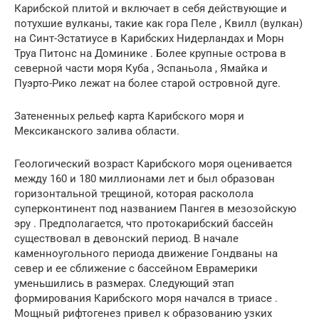
Карибской плитой и включает в себя действующие и
потухшие вулканы, такие как гора Пеле , Квилл (вулкан)
на Синт-Эстатиусе в Карибских Нидерландах и Морн
Труа Питонс на Доминике . Более крупные острова в
северной части моря Куба , Эспаньола , Ямайка и
Пуэрто-Рико лежат на более старой островной дуге.
Затененных рельеф карта Карибского моря и
Мексиканского залива области.
Геологический возраст Карибского моря оценивается
между 160 и 180 миллионами лет и был образован
горизонтальной трещиной, которая расколола
суперконтинент под названием Пангея в мезозойскую
эру . Предполагается, что протокарибский бассейн
существовал в девонский период. В начале
каменноугольного периода движение Гондваны на
север и ее сближение с бассейном Еврамерики
уменьшились в размерах. Следующий этап
формирования Карибского моря начался в триасе .
Мощный рифтогенез привел к образованию узких