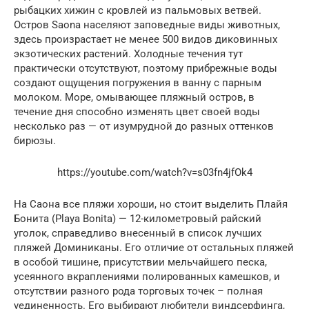
рыбацких хижин с кровлей из пальмовых ветвей.
Остров Saona населяют заповедные виды животных,
здесь произрастает не менее 500 видов диковинных
экзотических растений. Холодные течения тут
практически отсутствуют, поэтому прибрежные воды
создают ощущения погружения в ванну с парным
молоком. Море, омывающее пляжный остров, в
течение дня способно изменять цвет своей воды
несколько раз — от изумрудной до разных оттенков
бирюзы.
https://youtube.com/watch?v=s03fn4jfOk4
На Саона все пляжи хороши, но стоит выделить Плайя
Бонита (Playa Bonita) — 12-километровый райский
уголок, справедливо внесенный в список лучших
пляжей Доминиканы. Его отличие от остальных пляжей
в особой тишине, присутствии мельчайшего песка,
усеянного вкраплениями полированных камешков, и
отсутствии разного рода торговых точек – полная
уединенность. Его выбирают любители виндсерфинга,