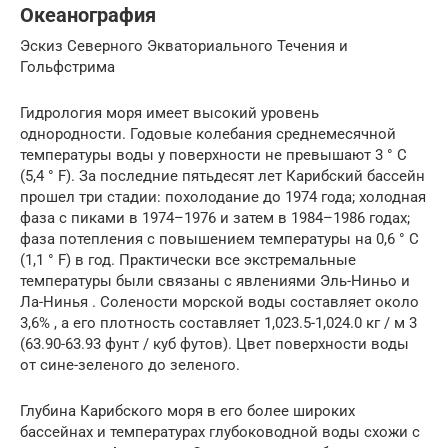
Океанография
Эскиз Северного Экваториального Течения и
Гольфстрима
Гидрология моря имеет высокий уровень
однородности. Годовые колебания среднемесячной
температуры воды у поверхности не превышают 3 ° C
(5,4 ° F). За последние пятьдесят лет Карибский бассейн
прошел три стадии: похолодание до 1974 года; холодная
фаза с пиками в 1974–1976 и затем в 1984–1986 годах;
фаза потепления с повышением температуры на 0,6 ° C
(1,1 ° F) в год. Практически все экстремальные
температуры были связаны с явлениями Эль-Ниньо и
Ла-Нинья . Солености морской воды составляет около
3,6% , а его плотность составляет 1,023.5-1,024.0 кг / м 3
(63.90-63.93 фунт / куб футов). Цвет поверхности воды
от сине-зеленого до зеленого.
Глубина Карибского моря в его более широких
бассейнах и температурах глубоководной воды схожи с