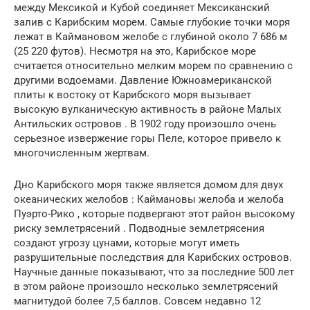
между Мексикой и Кубой соединяет Мексиканский
залив с Карибским морем. Самые глубокие точки моря
лежат в Каймановом желобе с глубиной около 7 686 м
(25 220 футов). Несмотря на это, Карибское море
считается относительно мелким морем по сравнению с
другими водоемами. Давление Южноамериканской
плиты к востоку от Карибского моря вызывает
высокую вулканическую активность в районе Малых
Антильских островов . В 1902 году произошло очень
серьезное извержение горы Пеле, которое привело к
многочисленным жертвам.
Дно Карибского моря также является домом для двух
океанических желобов : Каймановы желоба и
желоба
Пуэрто-Рико , которые подвергают этот район высокому
риску землетрясений . Подводные землетрясения
создают угрозу цунами, которые могут иметь
разрушительные последствия для Карибских островов.
Научные данные показывают, что за последние 500 лет
в этом районе произошло несколько землетрясений
магнитудой более 7,5 баллов. Совсем недавно 12