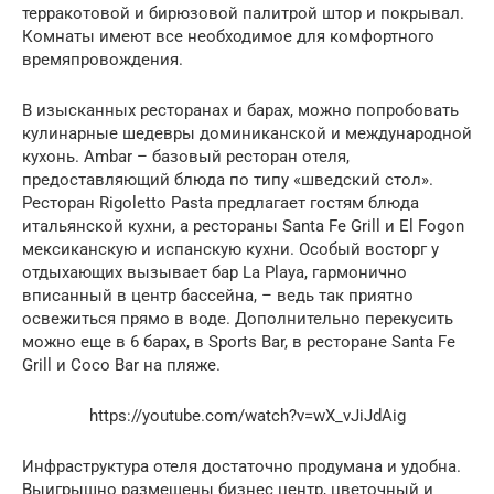
терракотовой и бирюзовой палитрой штор и покрывал.
Комнаты имеют все необходимое для комфортного
времяпровождения.
В изысканных ресторанах и барах, можно попробовать
кулинарные шедевры доминиканской и международной
кухонь. Ambar – базовый ресторан отеля,
предоставляющий блюда по типу «шведский стол».
Ресторан Rigoletto Pasta предлагает гостям блюда
итальянской кухни, а рестораны Santa Fe Grill и El Fogon
мексиканскую и испанскую кухни. Особый восторг у
отдыхающих вызывает бар La Playa, гармонично
вписанный в центр бассейна, – ведь так приятно
освежиться прямо в воде. Дополнительно перекусить
можно еще в 6 барах, в Sports Bar, в ресторане Santa Fe
Grill и Сосо Bar на пляже.
https://youtube.com/watch?v=wX_vJiJdAig
Инфраструктура отеля достаточно продумана и удобна.
Выигрышно размещены бизнес центр, цветочный и