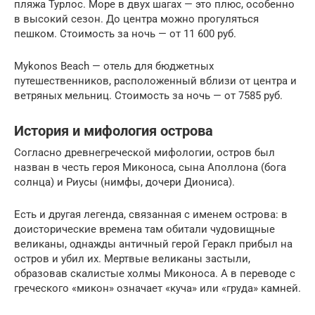
пляжа Турлос. Море в двух шагах — это плюс, особенно
в высокий сезон. До центра можно прогуляться
пешком. Стоимость за ночь — от 11 600 руб.
Mykonos Beach — отель для бюджетных
путешественников, расположенный вблизи от центра и
ветряных мельниц. Стоимость за ночь — от 7585 руб.
История и мифология острова
Согласно древнегреческой мифологии, остров был
назван в честь героя Миконоса, сына Аполлона (бога
солнца) и Риусы (нимфы, дочери Диониса).
Есть и другая легенда, связанная с именем острова: в
доисторические времена там обитали чудовищные
великаны, однажды античный герой Геракл прибыл на
остров и убил их. Мертвые великаны застыли,
образовав скалистые холмы Миконоса. А в переводе с
греческого «микон» означает «куча» или «груда» камней.