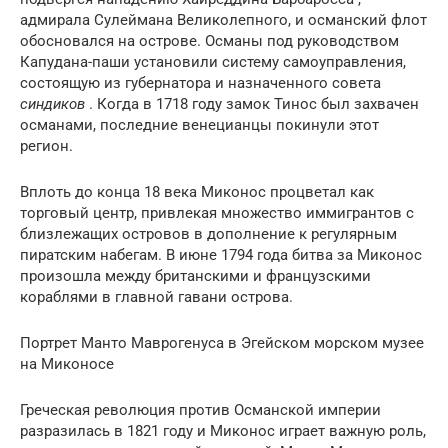
адмирала Сулеймана Великолепного, и османский флот
обосновался на острове. Османы под руководством
Капудана-паши установили систему самоуправления,
состоящую из губернатора и назначенного совета
синдиков
. Когда в 1718 году замок Тинос был захвачен
османами, последние венецианцы покинули этот
регион.
Вплоть до конца 18 века Миконос процветал как
торговый центр, привлекая множество иммигрантов с
близлежащих островов в дополнение к регулярным
пиратским набегам. В июне 1794 года битва за Миконос
произошла между британскими и французскими
кораблями в главной гавани острова.
Портрет Манто Маврогенуса в Эгейском морском музее
на Миконосе
Греческая революция против Османской империи
разразилась в 1821 году и Миконос играет важную роль,