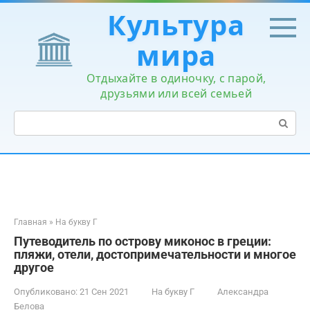
Перейти
Культура
к
контенту
мира
Отдыхайте в одиночку, с парой,
друзьями или всей семьей
Поиск:
Главная
»
На букву Г
Путеводитель по острову миконос в греции:
пляжи, отели, достопримечательности и многое
другое
Опубликовано:
21 Сен 2021
На букву Г
Александра
Белова