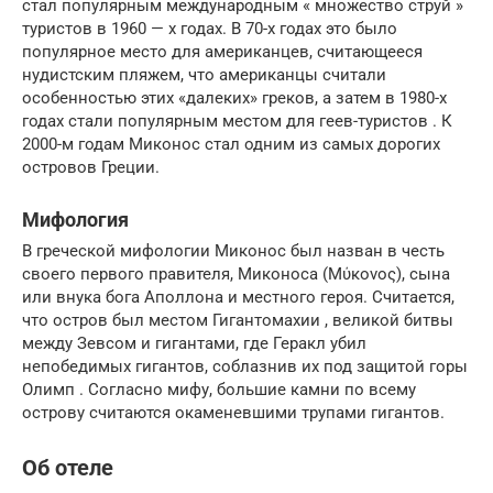
стал популярным международным « множество струй »
туристов в 1960 — х годах. В 70-х годах это было
популярное место для американцев, считающееся
нудистским пляжем, что американцы считали
особенностью этих «далеких» греков, а затем в 1980-х
годах стали популярным местом для геев-туристов . К
2000-м годам Миконос стал одним из самых дорогих
островов Греции.
Мифология
В греческой мифологии Миконос был назван в честь
своего первого правителя, Миконоса (Μύκονος), сына
или внука бога Аполлона и местного героя. Считается,
что остров был местом Гигантомахии , великой битвы
между Зевсом и гигантами, где Геракл убил
непобедимых гигантов, соблазнив их под защитой горы
Олимп . Согласно мифу, большие камни по всему
острову считаются окаменевшими трупами гигантов.
Об отеле