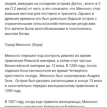
людей, живущих на соседнем острове Делос , всего в 2
км (1,2 мили) от него, а это означало, что Миконос стал
важным местом для поставок и транзита. Однако в
древние времена это был довольно бедный остров с
ограниченными сельскохозяйственными ресурсами.
Его жители были многобожниками и поклонялись
многим богам.
Город Миконос (Хора)
Миконос перешел под контроль римлян во время
правления Римской империи, а затем стал частью
Византийской империи до 12 века. В 1204 году, после
падения Константинополя во время Четвертого
крестового похода , Миконос был оккупирован Андреа
Гизи . Остров был разорен каталонцами в конце 13 века
и окончательно передан венецианскому правлению в
1390 году.
В 1537 году, когда еще правили венецианцы, Миконос
подвергся нападению Хайреддина Барбаросса ,