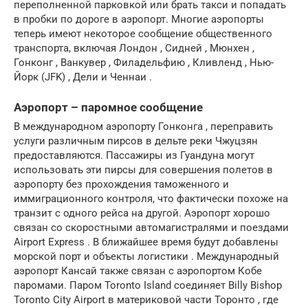
переполненной парковкой или брать такси и попадать
в пробки по дороге в аэропорт. Многие аэропорты
теперь имеют некоторое сообщение общественного
транспорта, включая Лондон , Сидней , Мюнхен ,
Гонконг , Ванкувер , Филадельфию , Кливленд , Нью-
Йорк (JFK) , Дели и Ченнаи .
Аэропорт – паромное сообщение
В международном аэропорту Гонконга , переправить
услуги различным пирсов в дельте реки Чжуцзян
предоставляются. Пассажиры из Гуандуна могут
использовать эти пирсы для совершения полетов в
аэропорту без прохождения таможенного и
иммиграционного контроля, что фактически похоже на
транзит с одного рейса на другой. Аэропорт хорошо
связан со скоростными автомагистралями и поездами
Airport Express . В ближайшее время будут добавлены
морской порт и объекты логистики . Международный
аэропорт Кансай также связан с аэропортом Кобе
паромами. Паром Toronto Island соединяет Billy Bishop
Toronto City Airport в материковой части Торонто , где