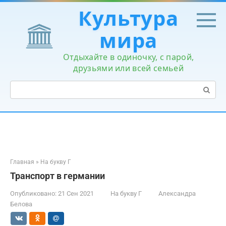
Перейти
Культура
к
контенту
мира
Отдыхайте в одиночку, с парой,
друзьями или всей семьей
Поиск:
Главная
»
На букву Г
Транспорт в германии
Опубликовано:
21 Сен 2021
На букву Г
Александра
Белова