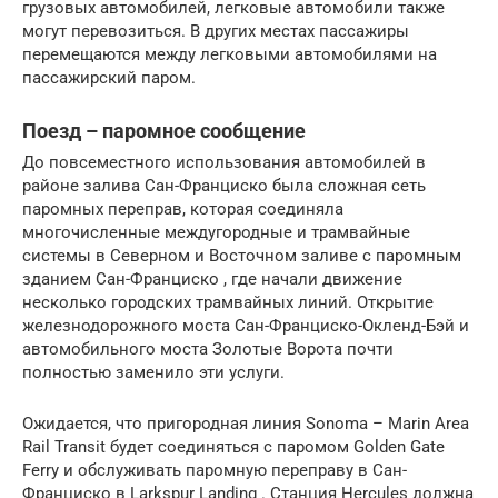
грузовых автомобилей, легковые автомобили также
могут перевозиться. В других местах пассажиры
перемещаются между легковыми автомобилями на
пассажирский паром.
Поезд – паромное сообщение
До повсеместного использования автомобилей в
районе залива Сан-Франциско была сложная сеть
паромных переправ, которая соединяла
многочисленные междугородные и трамвайные
системы в Северном и Восточном заливе с паромным
зданием Сан-Франциско , где начали движение
несколько городских трамвайных линий. Открытие
железнодорожного моста Сан-Франциско-Окленд-Бэй и
автомобильного моста Золотые Ворота почти
полностью заменило эти услуги.
Ожидается, что пригородная линия
Sonoma – Marin Area
Rail Transit
будет соединяться с паромом Golden Gate
Ferry и обслуживать
паромную переправу
в Сан-
Франциско в Larkspur Landing . Станция Hercules должна