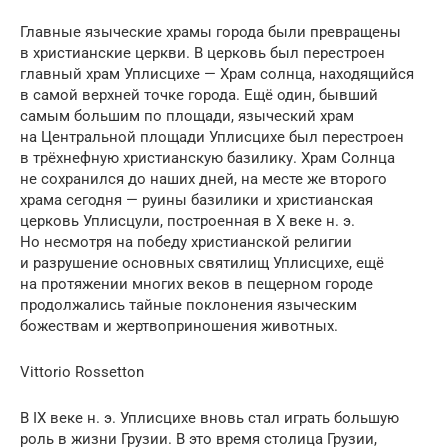
Главные языческие храмы города были превращены
в христианские церкви. В церковь был перестроен
главный храм Уплисцихе — Храм солнца, находящийся
в самой верхней точке города. Ещё один, бывший
самым большим по площади, языческий храм
на Центральной площади Уплисцихе был перестроен
в трёхнефную христианскую базилику. Храм Солнца
не сохранился до наших дней, на месте же второго
храма сегодня — руины базилики и христианская
церковь Уплисцули, построенная в Х веке н. э.
Но несмотря на победу христианской религии
и разрушение основных святилищ Уплисцихе, ещё
на протяжении многих веков в пещерном городе
продолжались тайные поклонения языческим
божествам и жертвоприношения животных.
Vittorio Rossetton
В IX веке н. э. Уплисцихе вновь стал играть большую
роль в жизни Грузии. В это время столица Грузии,