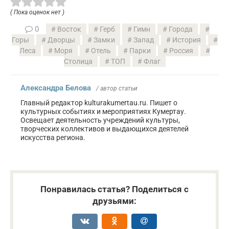
( Пока оценок нет )
0
Восток
Герб
Гимн
Города
Горы
Дворцы
Замки
Запад
История
Леса
Моря
Отель
Парки
Россия
Столица
ТОП
Флаг
Александра Белова
/ автор статьи
Главный редактор kulturakumertau.ru. Пишет о
культурных событиях и мероприятиях Кумертау.
Освещает деятельность учреждений культуры,
творческих коллективов и выдающихся деятелей
искусства региона.
Понравилась статья? Поделиться с
друзьями: