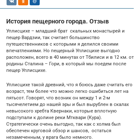
История пещерного города. Отзыв
Уплисцихе – младший брат скальных монастырей и
пещер Вардзии, так считает большинство
путешественников с которыми я делился своими
впечатлениями. Но пещерный Уплисцихе выгодно
расположен, всего в 40 минутах от Тбилиси и в 12 км. от
родины Сталина – Гори, в который мы поедем после
пещер Уплисцихе.
Уплисцихе такой древний, что я боюсь даже считать его
возраст, тем более что можно легко ошибиться лет на
пятьсот. Говорят, что возник он между 1 и 2-м
тысячелетием до нашей эры и был вырублен в скалах
невысокого хребта Квернаки, которые вплотную
подступали к долине реки Мтквари (Кура).
Стратегически очень выгодно, так как с холма был
обеспечен круговой обзор и шансов, остаться
незамеченным, у врага было немного.