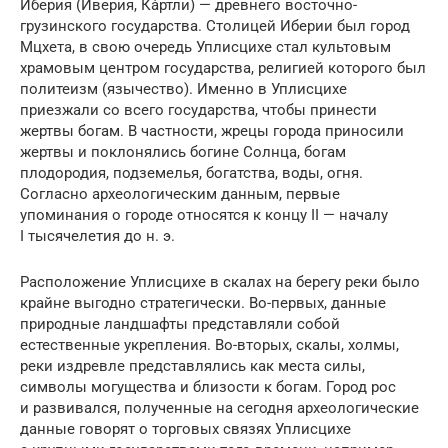
Иберия (Иверия, Ка́ртли) — древнего восточно-
грузинского государства. Столицей Иберии был город
Мцхета, в свою очередь Уплисцихе стал культовым
храмовым центром государства, религией которого был
политеизм (язычество). Именно в Уплисцихе
приезжали со всего государства, чтобы принести
жертвы богам. В частности, жрецы города приносили
жертвы и поклонялись богине Солнца, богам
плодородия, подземелья, богатства, воды, огня.
Согласно археологическим данным, первые
упоминания о городе относятся к концу II — началу
I тысячелетия до н. э.
Расположение Уплисцихе в скалах на берегу реки было
крайне выгодно стратегически. Во-первых, данные
природные ландшафты представляли собой
естественные укрепления. Во-вторых, скалы, холмы,
реки издревле представлялись как места силы,
символы могущества и близости к богам. Город рос
и развивался, полученные на сегодня археологические
данные говорят о торговых связях Уплисцихе