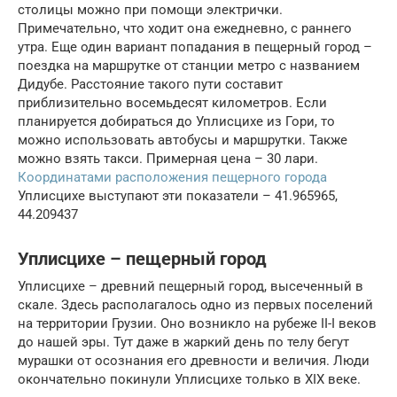
столицы можно при помощи электрички.
Примечательно, что ходит она ежедневно, с раннего
утра. Еще один вариант попадания в пещерный город –
поездка на маршрутке от станции метро с названием
Дидубе. Расстояние такого пути составит
приблизительно восемьдесят километров. Если
планируется добираться до Уплисцихе из Гори, то
можно использовать автобусы и маршрутки. Также
можно взять такси. Примерная цена – 30 лари.
Координатами расположения пещерного города
Уплисцихе выступают эти показатели – 41.965965,
44.209437
Уплисцихе – пещерный город
Уплисцихе – древний пещерный город, высеченный в
скале. Здесь располагалось одно из первых поселений
на территории Грузии. Оно возникло на рубеже II-I веков
до нашей эры. Тут даже в жаркий день по телу бегут
мурашки от осознания его древности и величия. Люди
окончательно покинули Уплисцихе только в XIX веке.