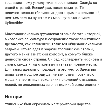
традиционному укладу жизни сравнивают Georgia со
своей страной. Всякий раз, после осмотра Tbilisi,
величественных тбилисских достопримечательностей,
неотъемлемым пунктом их маршрута становится
Uplistsikhe.
Многонациональна грузинская страна богата историей,
многолика её культура и сохранение таких памятников
древности, как Уплисцихе, является общенациональной
задачей. Кто-то едет в жаркие тропические страны,
другого манит азиатский колорит, а кому-то ближе
ценности своей страны. Он рад исследовать их снова и
снова, каждый год открывая и узнавая новые места…
Для таких идеально подойдёт и это место. Здесь вы
испытаете мощное ощущение таинственности, всю
мощь и энергетику нескольких поколений отважных
людей, не сломленных за счёт великой силы единения.
История
Уплисцихе был образован на территории царства