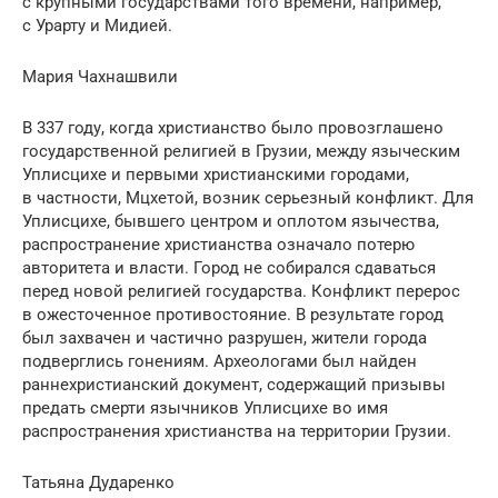
с крупными государствами того времени, например,
с Урарту и Мидией.
Мария Чахнашвили
В 337 году, когда христианство было провозглашено
государственной религией в Грузии, между языческим
Уплисцихе и первыми христианскими городами,
в частности, Мцхетой, возник серьезный конфликт. Для
Уплисцихе, бывшего центром и оплотом язычества,
распространение христианства означало потерю
авторитета и власти. Город не собирался сдаваться
перед новой религией государства. Конфликт перерос
в ожесточенное противостояние. В результате город
был захвачен и частично разрушен, жители города
подверглись гонениям. Археологами был найден
раннехристианский документ, содержащий призывы
предать смерти язычников Уплисцихе во имя
распространения христианства на территории Грузии.
Татьяна Дударенко