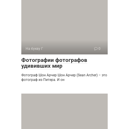
На букву Г
0
Фотографии фотографов
удививших мир
Фотограф Шон Арчер Шон Арчер (Sean Archer) – это
фотограф из Питера. И он