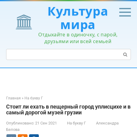
Перейти
Культура
к
контенту
мира
Отдыхайте в одиночку, с парой,
друзьями или всей семьей
Поиск:
Главная
»
На букву Г
Стоит ли ехать в пещерный город уплисцихе и в
самый дорогой музей грузии
Опубликовано:
21 Сен 2021
На букву Г
Александра
Белова