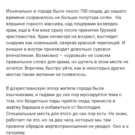
Изначально в городе было около 700 пещер, до нашего
времени сохранилось не больше полутора сотен. На
вершине горного массива, над пещерами возведен
храм, еще в 4-м веке сразу после принятия Грузией
христианства. Храм несмотря на возраст, выглядит
снаружи как новенький, сверкая красной черепицей. И
внешне и внутри производит довольно суровое
впечатление. Возможно – «суровый» не совсем
правильное слово для храма, но шутить в этом месте не
хочется. Впрочем, быстро уйти, как в некоторых других
местах также желание не появилось.
В дохристианскую эпоху жители города были
язычниками, и гидами до сих пор муссируется тема о
том, что бездетные пары прийти сюда, принести в
жертву барашка и избавиться от бесплодия.
Специальные места для этого до сих пор есть. Не знаю,
работает ли это, но за два часа, которые мы там
провели обрядов жертвоприношения не увидел. Оно и к
лучшему.