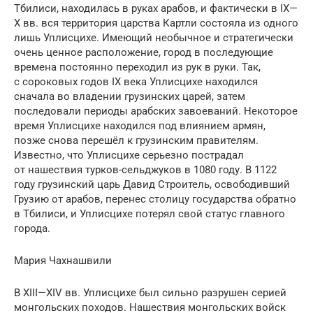
Тбилиси, находилась в руках арабов, и фактически в IX—
X вв. вся территория царства Картли состояла из одного
лишь Уплисцихе. Имеющий необычное и стратегически
очень ценное расположение, город в последующие
времена постоянно переходил из рук в руки. Так,
с сороковых годов IX века Уплисцихе находился
сначала во владении грузинских царей, затем
последовали периоды арабских завоеваний. Некоторое
время Уплисцихе находился под влиянием армян,
позже снова перешёл к грузинским правителям.
Известно, что Уплисцихе серьезно пострадал
от нашествия турков-сельджуков в 1080 году. В 1122
году грузинский царь Давид Строитель, освободивший
Грузию от арабов, перенес столицу государства обратно
в Тбилиси, и Уплисцихе потерял свой статус главного
города.
Мария Чахнашвили
В XIII—XIV вв. Уплисцихе был сильно разрушен серией
монгольских походов. Нашествия монгольских войск