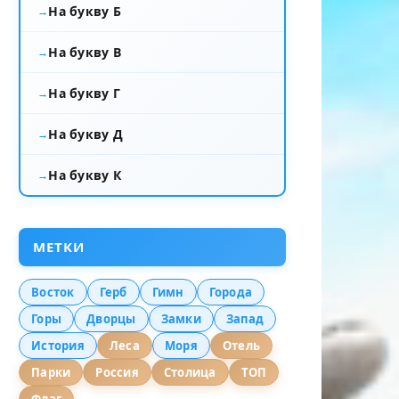
На букву Б
На букву В
На букву Г
На букву Д
На букву К
МЕТКИ
Восток
Герб
Гимн
Города
Горы
Дворцы
Замки
Запад
История
Леса
Моря
Отель
Парки
Россия
Столица
ТОП