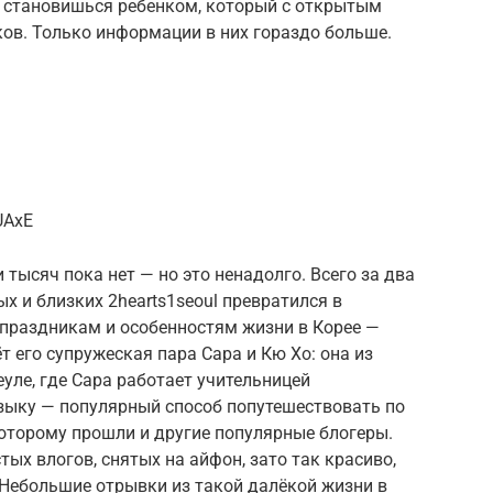
а становишься ребенком, который с открытым
ов. Только информации в них гораздо больше.
UAxE
 тысяч пока нет — но это ненадолго. Всего за два
х и близких 2hearts1seoul превратился в
, праздникам и особенностям жизни в Корее —
ёт его супружеская пара Сара и Кю Хо: она из
еуле, где Сара работает учительницей
языку — популярный способ попутешествовать по
оторому прошли и другие популярные блогеры.
тых влогов, снятых на айфон, зато так красиво,
 Небольшие отрывки из такой далёкой жизни в