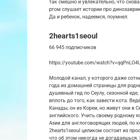
так смешно и увлекательно, что снов
ртом слушает истории про динозаврик
Да и ребенок, надеемся, поумнел.
2hearts1seoul
66 945 подписчиков
https://youtube.com/watch?v=qqPnLO4
Молодой канал, у которого даже сотни
года из домашней страницы для родны
душевный гид по Сеулу, сезонной еде
вплоть до того, как завести кота. Вед
Канады, он из Кореи, но живут они в С
английского. Учить своему родному 
Азии для англоговорящих людей, по к
2hearts1seoul целиком состоит из прос
что об этом никогда не догадаешься.