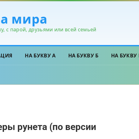
ра мира
у, с парой, друзьями или всей семьей
АЦИЯ
НА БУКВУ А
НА БУКВУ Б
НА БУКВУ 
ры рунета (по версии