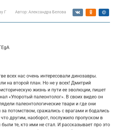
ву Г
Автор:
Александра Белова
TEgA
ве всех нас очень интересовали динозавры.
и на второй план. Но не у всех! Дмитрий
оисторическую жизнь и пути ее эволюции, пишет
канал «Упоротый палеонтолог». В своих видео он
лядели палеонтологические твари и где они
и за потомством, сражались с врагами и бодались
 что другим, наоборот, послужило пропуском в
были те, кто ими не стал. И рассказывает про это