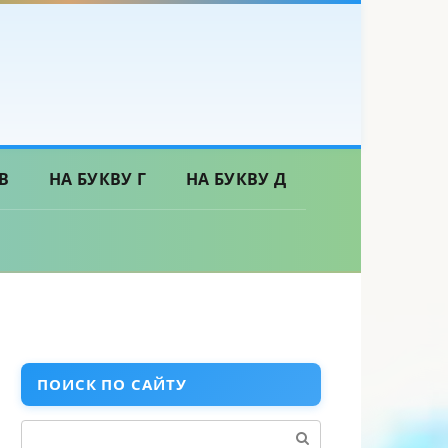
В
НА БУКВУ Г
НА БУКВУ Д
ПОИСК ПО САЙТУ
Поиск: