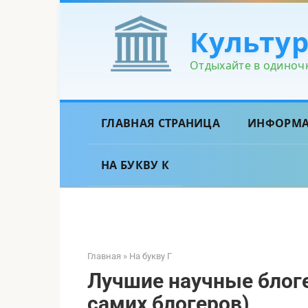
Перейти
к
Культу
контенту
Отдыхайте в одиночк
ГЛАВНАЯ СТРАНИЦА
ИНФОРМ
НА БУКВУ К
Главная
»
На букву Г
Лучшие научные блоге
самих блогеров)