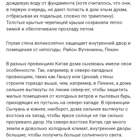
дождевую воду от фундамента (хотя считалось, что они,
в первую очередь, не дают попасть в дом злым духам,
отбрасывая их подальше, словно по трамплину).
Толстые крытые черепицей крыши сохраняли тепло
зимой и обеспечивали прохладу летом.
Глухая стена великолепно защищает внутренний двор и
помещения от непогоды. Район Фучэнмэнь, Пекин
В разных провинциях Китая дома сыхэюань имели свои
особенности. Так, например, в северо-западных
провинциях, таких как Ганьсу или Цинхай, стены
строили гораздо выше, чем, например, в Пекине, а дома
сильнее вытянуты по линии север-юг, чтобы защитить
жилые помещения от холодных ветров и пылевых бурь,
приходящих из пустынь на северо-западе. В провинции
Сычуань и южнее, наоборот, дома сильнее вытянуты с
востока на запад, чтобы яркое солнце не так сильно
прогревало двор. На северо-востоке Китая, где много
земли и довольно холодный климат, внутренние дворы
большие, чтобы получить больше солнечного света.