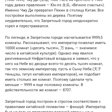
года; девиз правления — Юн-лэ 永乐, «Вечное счастье»).
Именно Чжу Ди превратил Пекин в столицу Китая. Все
постройки выполнены из дерева. Поэтому
неудивительно, что Запретный город неоднократно
горел и перестраивался.
По легенде, в Запретном городе насчитывается 9999,5
комнаты. Рассказывают, что император пожелал иметь
10000 комнат («десять тысяч», 万 вань, — значимое
число в китайской культуре). Однако ему явился
разгневанный Нефритовый владыка и заявил, что у
него на Небе во дворце всего-то десять тысяч комнат,
так что земному императору, пусть и Сыну Неба (天子
тяньцзы, титул китайских императоров), не подобает
иметь столько же комнат. Поэтому сделали чуть
меньше — 9999 и еще половину комнаты. В
действительности же комнат — 8707.
Запретный город построен в строгом соответствии с
правилами китайской геомантии — фэншуй. Император