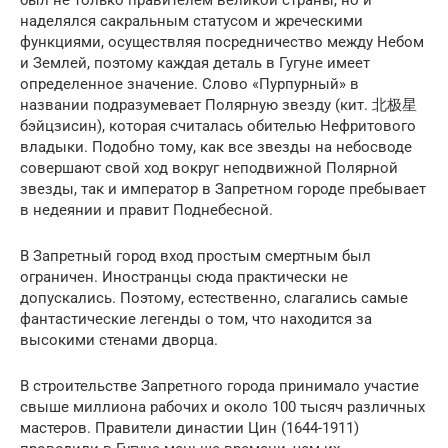
был не только правителем великой страны, но и
наделялся сакральным статусом и жреческими
функциями, осуществляя посредничество между Небом
и Землей, поэтому каждая деталь в Гугуне имеет
определенное значение. Слово «Пурпурный» в
названии подразумевает Полярную звезду (кит. 北极星
бэйцзисин), которая считалась обителью Нефритового
владыки. Подобно тому, как все звезды на небосводе
совершают свой ход вокруг неподвижной Полярной
звезды, так и император в Запретном городе пребывает
в недеянии и правит Поднебесной.
В Запретный город вход простым смертным был
ограничен. Иностранцы сюда практически не
допускались. Поэтому, естественно, слагались самые
фантастические легенды о том, что находится за
высокими стенами дворца.
В строительстве Запретного города принимало участие
свыше миллиона рабочих и около 100 тысяч различных
мастеров. Правители династии Цин (1644-1911)