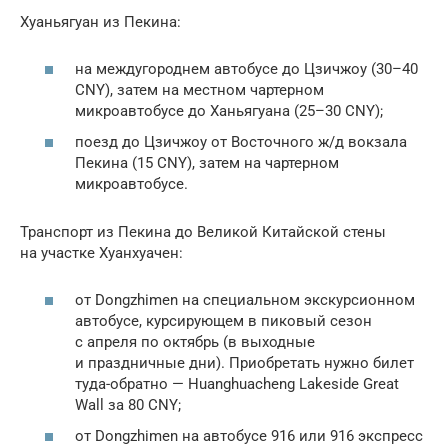
Хуаньягуан из Пекина:
на междугороднем автобусе до Цзичжоу (30–40
CNY), затем на местном чартерном
микроавтобусе до Ханьягуана (25–30 CNY);
поезд до Цзичжоу от Восточного ж/д вокзала
Пекина (15 CNY), затем на чартерном
микроавтобусе.
Транспорт из Пекина до Великой Китайской стены
на участке Хуанхуачен:
от Dongzhimen на специальном экскурсионном
автобусе, курсирующем в пиковый сезон
с апреля по октябрь (в выходные
и праздничные дни). Приобретать нужно билет
туда-обратно — Huanghuacheng Lakeside Great
Wall за 80 CNY;
от Dongzhimen на автобусе 916 или 916 экспресс