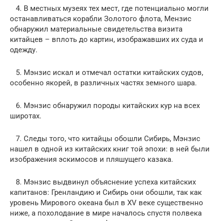
4. В местных музеях тех мест, где потенциально могли
останавливаться корабли Золотого флота, Мензис
обнаружил материальные свидетельства визита
китайцев – вплоть до картин, изображавших их суда и
одежду.
5. Мэнзис искал и отмечал остатки китайских судов,
особенно якорей, в различных частях земного шара.
6. Мэнзис обнаружил породы китайских кур на всех
широтах.
7. Следы того, что китайцы обошли Сибирь, Мэнзис
нашел в одной из китайских книг той эпохи: в ней были
изображения эскимосов и пляшущего казака.
8. Мэнзис выдвинул объяснение успеха китайских
капитанов: Гренландию и Сибирь они обошли, так как
уровень Мирового океана был в XV веке существенно
ниже, а похолодание в мире началось спустя полвека