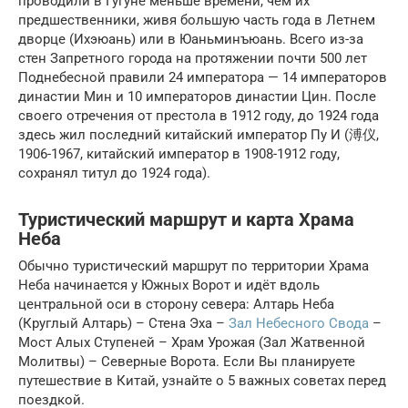
проводили в Гугуне меньше времени, чем их
предшественники, живя большую часть года в Летнем
дворце (Ихэюань) или в Юаньминъюань. Всего из-за
стен Запретного города на протяжении почти 500 лет
Поднебесной правили 24 императора — 14 императоров
династии Мин и 10 императоров династии Цин. После
своего отречения от престола в 1912 году, до 1924 года
здесь жил последний китайский император Пу И (溥仪,
1906-1967, китайский император в 1908-1912 году,
сохранял титул до 1924 года).
Туристический маршрут и карта Храма
Неба
Обычно туристический маршрут по территории Храма
Неба начинается у Южных Ворот и идёт вдоль
центральной оси в сторону севера: Алтарь Неба
(Круглый Алтарь) – Стена Эха –
Зал Небесного Свода
–
Мост Алых Ступеней – Храм Урожая (Зал Жатвенной
Молитвы) – Северные Ворота. Если Вы планируете
путешествие в Китай, узнайте о 5 важных советах перед
поездкой.