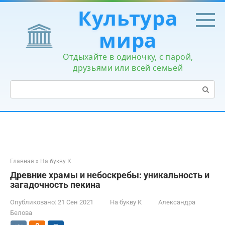
Перейти
Культура
к
контенту
мира
Отдыхайте в одиночку, с парой,
друзьями или всей семьей
Поиск:
Главная
»
На букву К
Древние храмы и небоскребы: уникальность и
загадочность пекина
Опубликовано:
21 Сен 2021
На букву К
Александра
Белова