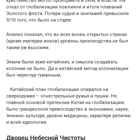
крестьянство могло прокормить и себя, и власти. На
отказ от глобализации повлияли и итоги плаваний
Золотого флота. Потери судов и экипажей превысили
9/10 того, что было на старте.
Анализ показал, что во всех вновь открытых странах
(кроме империи инков) уровень производства не был
таким уж высоким.
Земли были хуже китайских, и смысла создавать
колонии не было. Да и китайский метод колонизации
был чересчур гуманным.
Китайский план глобализации опирался на
сверхоружие – огнестрельные ружья и пушки. Но
главной основой претензии Китая на глобализацию
было грандиозное превосходство в экономике, науке,
технике, культуре, уровне медицины, характере религии
и всей идеологии.
Дворец Небесной Чистоты