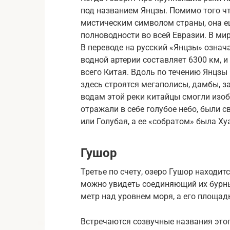
под названием Янцзы. Помимо того ч
мистическим символом страны, она ещ
полноводности во всей Евразии. В ми
В переводе на русский «Янцзы» означ
водной артерии составляет 6300 км, 
всего Китая. Вдоль по течению Янцзы
здесь строятся мегаполисы, дамбы, з
водам этой реки китайцы смогли изоб
отражали в себе голубое небо, были 
или Голубая, а ее «собратом» была Х
Гушор
Третье по счету, озеро Гушор находитс
можно увидеть соединяющий их бурны
метр над уровнем моря, а его площадь
Встречаются созвучные названия этог