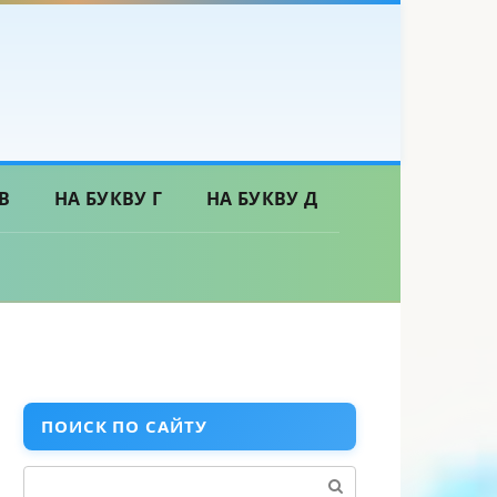
В
НА БУКВУ Г
НА БУКВУ Д
ПОИСК ПО САЙТУ
Поиск: