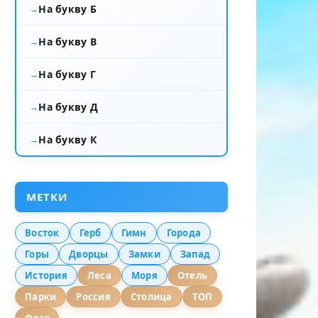
На букву Б
На букву В
На букву Г
На букву Д
На букву К
МЕТКИ
Восток
Герб
Гимн
Города
Горы
Дворцы
Замки
Запад
История
Леса
Моря
Отель
Парки
Россия
Столица
ТОП