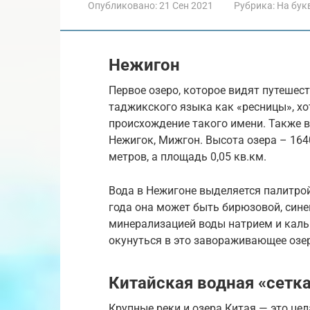
Опубликовано:
21 Сен 2021
Рубрика:
На бук
Нежигон
Первое озеро, которое видят путешес
таджикского языка как «ресницы», хо
происхождение такого имени. Также 
Нежигок, Мижгон. Высота озера – 164
метров, а площадь 0,05 кв.км.
Вода в Нежигоне выделяется палитрой
года она может быть бирюзовой, сине
минерализацией воды натрием и каль
окунуться в это завораживающее озе
Китайская водная «сетк
Крупные реки и озера Китая — это цел