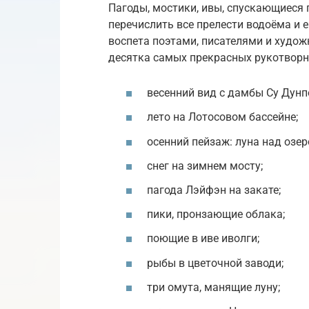
Пагоды, мостики, ивы, спускающиеся 
перечислить все прелести водоёма и 
воспета поэтами, писателями и худо
десятка самых прекрасных рукотворн
весенний вид с дамбы Су Дунп
лето на Лотосовом бассейне;
осенний пейзаж: луна над озе
снег на зимнем мосту;
пагода Лэйфэн на закате;
пики, пронзающие облака;
поющие в иве иволги;
рыбы в цветочной заводи;
три омута, манящие луну;