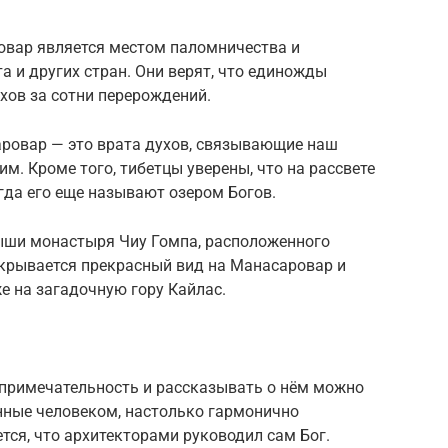
ровар является местом паломничества и
а и других стран. Они верят, что единожды
ехов за сотни перерождений.
аровар — это врата духов, связывающие наш
м. Кроме того, тибетцы уверены, что на рассвете
гда его еще называют озером Богов.
ыши монастыря Чиу Гомпа, расположенного
ткрывается прекрасный вид на Манасаровар и
же на загадочную гору Кайлас.
опримечательность и рассказывать о нём можно
нные человеком, настолько гармонично
тся, что архитекторами руководил сам Бог.