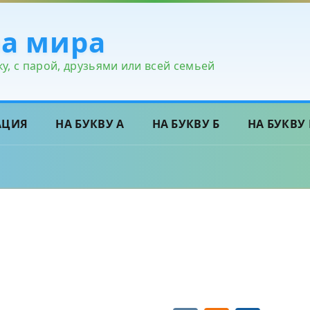
ра мира
у, с парой, друзьями или всей семьей
АЦИЯ
НА БУКВУ А
НА БУКВУ Б
НА БУКВУ 