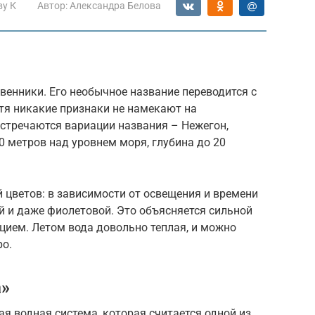
ву К
Автор:
Александра Белова
твенники. Его необычное название переводится с
тя никакие признаки не намекают на
встречаются вариации названия – Нежегон,
0 метров над уровнем моря, глубина до 20
 цветов: в зависимости от освещения и времени
й и даже фиолетовой. Это объясняется сильной
цием. Летом вода довольно теплая, и можно
ро.
а»
ая водная система, которая считается одной из