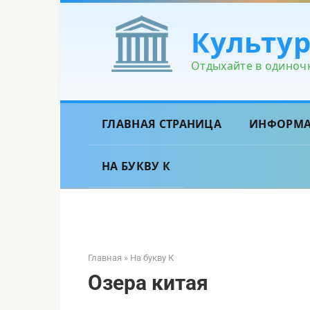
Перейти
к
Культу
контенту
Отдыхайте в одиночк
ГЛАВНАЯ СТРАНИЦА
ИНФОРМ
НА БУКВУ К
Главная
»
На букву К
Озера китая