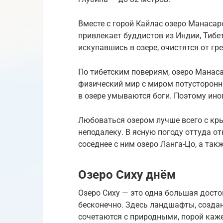
Вместе с горой Кайлас озеро Манаса
привлекает буддистов из Индии, Тибет
искупавшись в озере, очистятся от гр
По тибетским повериям, озеро Манас
физический мир с миром потусторонни
в озере умываются боги. Поэтому ино
Любоваться озером лучше всего с кр
неподалеку. В ясную погоду оттуда о
соседнее с ним озеро Ланга-Цо, а так
Озеро Сиху днём
Озеро Сиху — это одна большая дост
бесконечно. Здесь ландшафты, созда
сочетаются с природными, порой каже