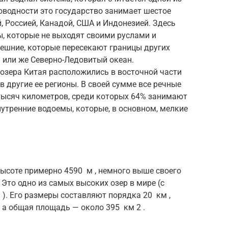
оводности это государство занимает шестое
й, Россией, Канадой, США и Индонезией. Здесь
, которые не выходят своими руслами и
нешние, которые пересекают границы других
 или же Северно-Ледовитый океан.
озера Китая расположились в восточной части
 в другие ее регионы. В своей сумме все речные
тысяч километров, среди которых 64% занимают
нутренние водоемы, которые, в основном, мелкие
высоте примерно 4590
м
, немного выше своего
. Это одно из самых высоких озер в мире (с
м
). Его размеры составляют порядка 20
км
,
а общая площадь — около 395
км 2
.