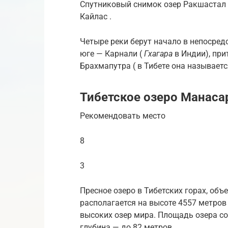
Спутниковый снимок озер Ракшастал (
Кайлас .
Четыре реки берут начало в непосредс
юге — Карнали (
Гхагара
в Индии), прит
Брахмапутра ( в Тибете она называется
Тибетское озеро Манаса
Рекомендовать место
8
3
Пресное озеро в Тибетских горах, об
располагается на высоте 4557 метров
высоких озер мира. Площадь озера с
глубина — до 82 метров.