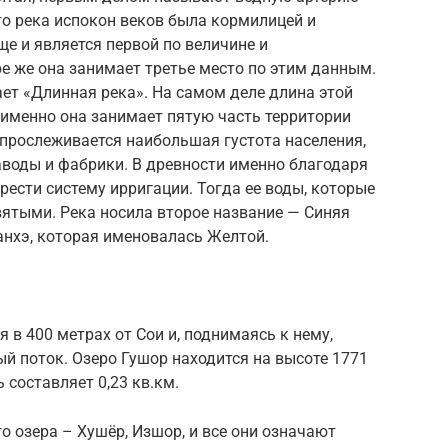
то река испокон веков была кормилицей и
е и является первой по величине и
ре же она занимает третье место по этим данным.
ает «Длинная река». На самом деле длина этой
и именно она занимает пятую часть территории
 прослеживается наибольшая густота населения,
аводы и фабрики. В древности именно благодаря
рести систему ирригации. Тогда ее воды, которые
святыми. Река носила второе название — Синяя
уанхэ, которая именовалась Желтой.
я в 400 метрах от Сои и, поднимаясь к нему,
й поток. Озеро Гушор находится на высоте 1771
 составляет 0,23 кв.км.
о озера – Хушёр, Изшор, и все они означают