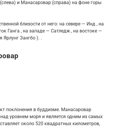
слева) и Манасаровар (справа) на фоне горы
твенной близости от него: на севере — Инд , на
ок Ганга , на западе — Сатледж , на востоке —
 Ярлунг Зангбо ). .
ровар
ъект поклонения в буддизме. Манасаровар
 над уровнем моря и является одним из самых
оставляет около 520 квадратных километров,