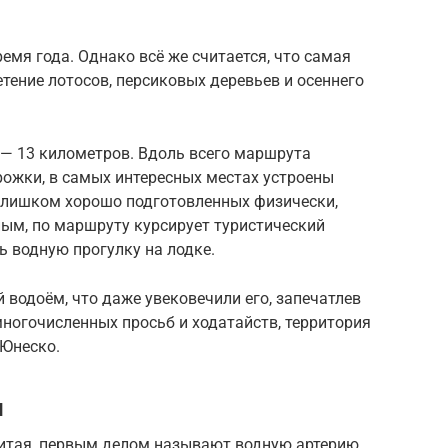
емя года. Однако всё же считается, что самая
етение лотосов, персиковых деревьев и осеннего
 — 13 километров. Вдоль всего маршрута
ожки, в самых интересных местах устроены
 слишком хорошо подготовленных физически,
ным, по маршруту курсирует туристический
ь водную прогулку на лодке.
водоём, что даже увековечили его, запечатлев
многочисленных просьб и ходатайств, территория
 Юнеско.
и
Китая, первым делом называют водную артерию