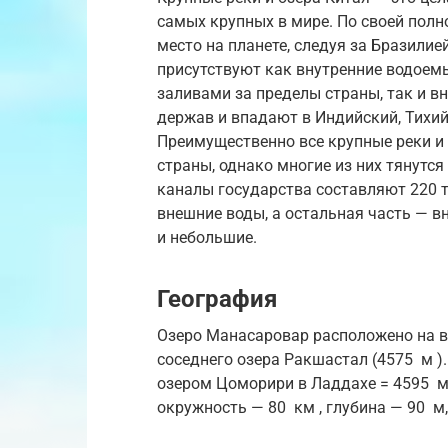
самых крупных в мире. По своей полн
место на планете, следуя за Бразилие
присутствуют как внутренние водоемы
заливами за пределы страны, так и в
держав и впадают в Индийский, Тихий
Преимущественно все крупные реки и 
страны, однако многие из них тянутся
каналы государства составляют 220 
внешние воды, а остальная часть — в
и небольшие.
География
Озеро Манасаровар расположено на 
соседнего озера Ракшастал (4575
м
)
озером Цоморири в Ладдахе = 4595
окружность — 80
км
, глубина — 90
м,