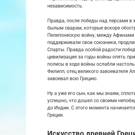
независимость.
Правда, после победы над персами в х
былым сварам, которые вскоре обост
Пелепонескую войну, между Афинами и
поддерживали свои союзники, продли
Спарты. Правда особой радости побед
цивилизация за годы войны опять приш
полисы в ходе войны ослабли настоль
Филипп, отец великого завоевателя А
завоевал всю Грецию.
Ну а уже его сын, как мы знаем, сплот
успешно, что дошел со своими непоб
до Индии. С этого момента начинаетс
Греции.
Искусство древней Грец