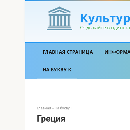
Перейти
к
Культу
контенту
Отдыхайте в одиночк
ГЛАВНАЯ СТРАНИЦА
ИНФОРМ
НА БУКВУ К
Главная
»
На букву Г
Греция