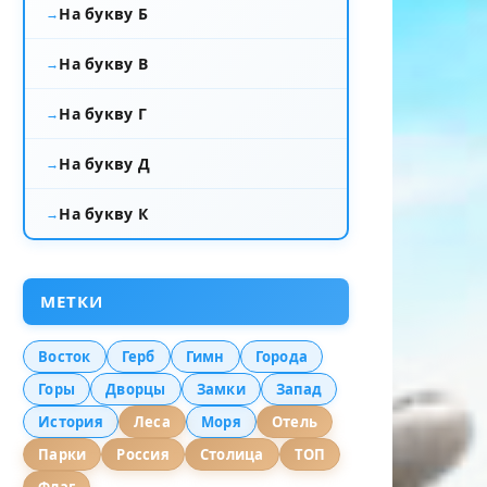
На букву Б
На букву В
На букву Г
На букву Д
На букву К
МЕТКИ
Восток
Герб
Гимн
Города
Горы
Дворцы
Замки
Запад
История
Леса
Моря
Отель
Парки
Россия
Столица
ТОП