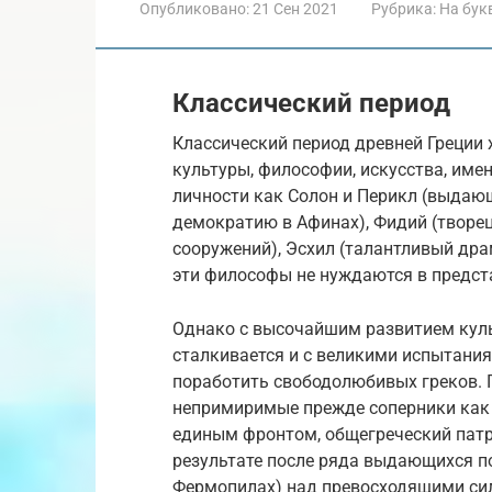
Опубликовано:
21 Сен 2021
Рубрика:
На бук
Классический период
Классический период древней Греции
культуры, философии, искусства, име
личности как Солон и Перикл (выдаю
демократию в Афинах), Фидий (творец
сооружений), Эсхил (талантливый дра
эти философы не нуждаются в предст
Однако с высочайшим развитием куль
сталкивается и с великими испытани
поработить свободолюбивых греков. 
непримиримые прежде соперники как
единым фронтом, общегреческий патр
результате после ряда выдающихся п
Фермопилах) над превосходящими сил