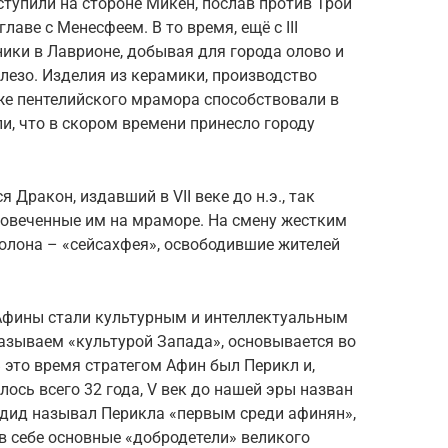
тупили на стороне Микен, послав против Трои
лаве с Менесфеем. В то время, ещё с III
ники в Лаврионе, добывая для города олово и
железо. Изделия из керамики, производство
кже пентелийского мрамора способствовали в
и, что в скором времени принесло городу
Дракон, издавший в VII веке до н.э., так
овеченные им на мраморе. На смену жестким
лона – «сейсахфея», освободившие жителей
.) Афины стали культурным и интеллектуальным
называем «культурой Запада», основывается во
 это время стратегом Афин был Перикл и,
лось всего 32 года, V век до нашей эры назван
идид называл Перикла «первым среди афинян»,
 в себе основные «добродетели» великого