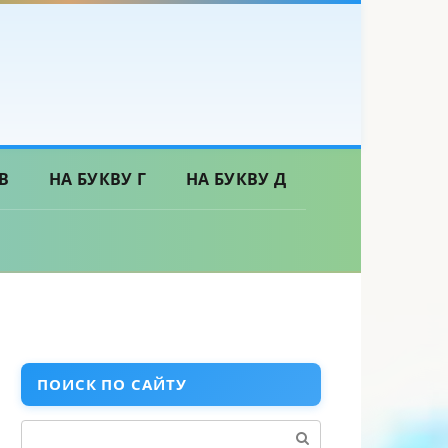
В
НА БУКВУ Г
НА БУКВУ Д
ПОИСК ПО САЙТУ
Поиск: