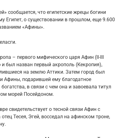
ей» сообщается, что египетские жрецы богини
у Египет, о существовании в прошлом, еще 9.600
названием «Афины».
еласги.
опа – первого мифического царя Афин (II-III
о и был назван первый акрополь (Кекропия),
лившиеся на землю Аттики. Затем город был
ти Афины, подарившей ему благодатное
богатства, в связи с чем она и завоевала титул
огом морей Посейдоном.
ре свидетельствует о тесной связи Афин с
отец Тесея, Эгей, восседал на афинском троне,
ну.