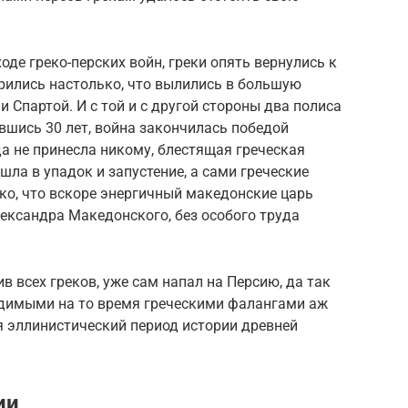
оде греко-перских войн, греки опять вернулись к
рились настолько, что вылились в большую
 Спартой. И с той и с другой стороны два полиса
вшись 30 лет, война закончилась победой
а не принесла никому, блестящая греческая
ла в упадок и запустение, а сами греческие
ко, что вскоре энергичный македонские царь
лександра Македонского, без особого труда
ив всех греков, уже сам напал на Персию, да так
едимыми на то время греческими фалангами аж
я эллинистический период истории древней
ии