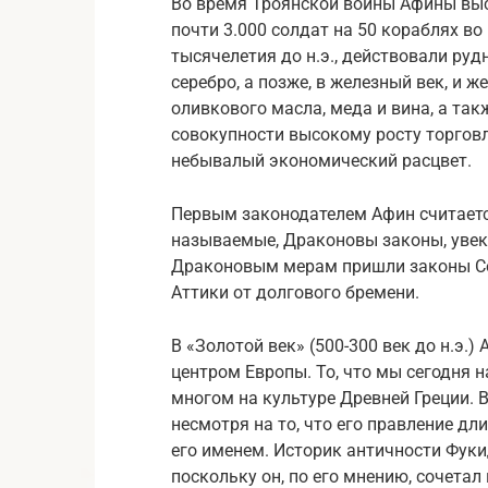
Во время Троянской войны Афины выс
почти 3.000 солдат на 50 кораблях во г
тысячелетия до н.э., действовали руд
серебро, а позже, в железный век, и 
оливкового масла, меда и вина, а та
совокупности высокому росту торговл
небывалый экономический расцвет.
Первым законодателем Афин считается 
называемые, Драконовы законы, увек
Драконовым мерам пришли законы Со
Аттики от долгового бремени.
В «Золотой век» (500-300 век до н.э
центром Европы. То, что мы сегодня 
многом на культуре Древней Греции. В
несмотря на то, что его правление дли
его именем. Историк античности Фук
поскольку он, по его мнению, сочетал