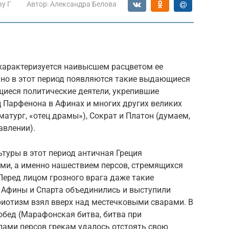
ву Г
Автор:
Александра Белова
 характеризуется наивысшем расцветом ее
нно в этот период появляются такие выдающиеся
щиеся политические деятели, укрепившие
 Парфенона в Афинах и многих других великих
матург, «отец драмы»), Сократ и Платон (думаем,
авлении).
туры в этот период античная Греция
ями, а именно нашествием персов, стремящихся
Перед лицом грозного врага даже такие
 Афины и Спарта объединились и выступили
иотизм взял вверх над местечковыми сварами. В
обед (Марафонская битва, битва при
ами персов грекам удалось отстоять свою