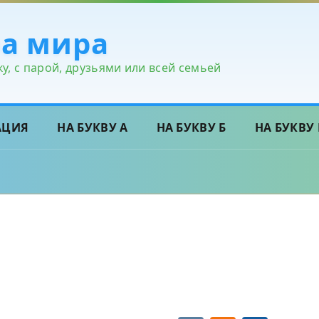
ра мира
у, с парой, друзьями или всей семьей
АЦИЯ
НА БУКВУ А
НА БУКВУ Б
НА БУКВУ 