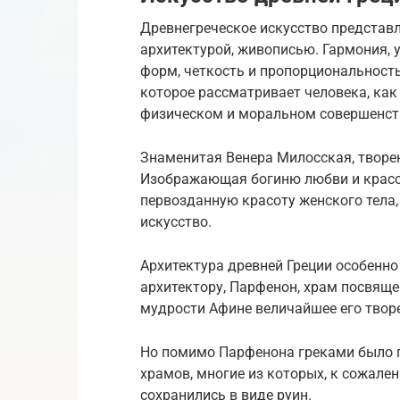
Древнегреческое искусство представл
архитектурой, живописью. Гармония, 
форм, четкость и пропорциональность
которое рассматривает человека, как 
физическом и моральном совершенст
Знаменитая Венера Милосская, творен
Изображающая богиню любви и красот
первозданную красоту женского тела, 
искусство.
Архитектура древней Греции особенно
архитектору, Парфенон, храм посвящ
мудрости Афине величайшее его твор
Но помимо Парфенона греками было п
храмов, многие из которых, к сожале
сохранились в виде руин.