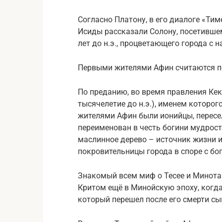
Согласно Платону, в его диалоге «Тим
Исиды рассказали Солону, посетившем
лет до н.э., процветающего города с 
Первыми жителями Афин считаются п
По преданию, во время правления Кекр
тысячелетие до н.э.), именем которог
жителями Афин были ионийцы, пересе
переименован в честь богини мудрос
маслинное дерево – источник жизни и 
покровительницы города в споре с б
Знакомый всем миф о Тесее и Минотав
Критом ещё в Минойскую эпоху, когда 
который перешел после его смерти сы