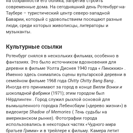
на сохранности его облика, запретив строить
современные дома. На сегодняшний день Ротенбург-на-
Таубере – туристический центр северо-западной
Баварии, который с удовольствием посещают разные
люди, среди которых живописцы, литераторы и
музыканты.
Культурные ссылки
Ротенбург снялся в нескольких фильмах, особенно в
фантазиях. Это было источником вдохновения для
деревни в фильме Уолта Диснея 1940 года «
Пиноккио»
.
Именно здесь снимались сцены вульгарской деревни в
семейном фильме 1968 года
Chitty Chitty Bang Bang
.
Иногда его принимают за город в конце
Вилли Вонки и
шоколадной фабрики
(1971); этим городом был
Нёрдлинген . Город служил рыхлой основой для
вымышленного городка Лебенсбаум («дерево жизни») в
видеоигре
Shadow of Memories
(
Тень судьбы
на
американском рынке). Фотографии города
использовались в некоторых частях
«Чудного мира
братьев Гримм»
и в трейлере к фильму. Камера летит