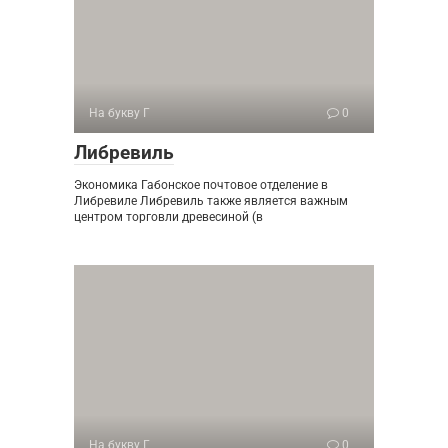
На букву Г
0
Либревиль
Экономика Габонское почтовое отделение в
Либревиле Либревиль также является важным
центром торговли древесиной (в
На букву Г
0