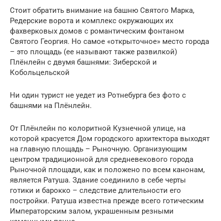
Стоит обратить внимание на башню Святого Марка,
Редерские ворота и комплекс окружающих их
фахверковых домов с романтическим фонтаном
Святого Георгия. Но самое «открыточное» место города
– это площадь (ее называют также развилкой)
Плёнлейн с двумя башнями: Зиберской и
Кобольцельской
Ни один турист не уедет из Ротнебурга без фото с
башнями на Плёнлейн.
От Плёнлейн по колоритной Кузнечной улице, на
которой красуется Дом городского архитектора выходят
на главную площадь – Рыночную. Организующим
центром традиционной для средневекового города
Рыночной площади, как и положено по всем канонам,
является Ратуша. Здание соединило в себе черты
готики и барокко – следствие длительности его
постройки. Ратуша известна прежде всего готическим
Императорским залом, украшенным резными