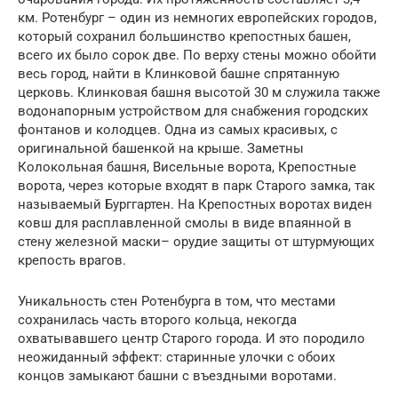
км. Ротенбург – один из немногих европейских городов,
который сохранил большинство крепостных башен,
всего их было сорок две. По верху стены можно обойти
весь город, найти в Клинковой башне спрятанную
церковь. Клинковая башня высотой 30 м служила также
водонапорным устройством для снабжения городских
фонтанов и колодцев. Одна из самых красивых, с
оригинальной башенкой на крыше. Заметны
Колокольная башня, Висельные ворота, Крепостные
ворота, через которые входят в парк Старого замка, так
называемый Бурггартен. На Крепостных воротах виден
ковш для расплавленной смолы в виде впаянной в
стену железной маски– орудие защиты от штурмующих
крепость врагов.
Уникальность стен Ротенбурга в том, что местами
сохранилась часть второго кольца, некогда
охватывавшего центр Старого города. И это породило
неожиданный эффект: старинные улочки с обоих
концов замыкают башни с въездными воротами.