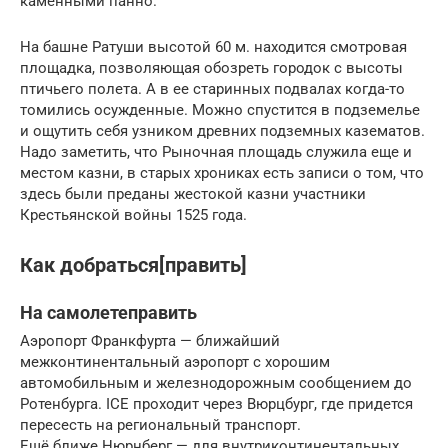
каменными панно.
На башне Ратуши высотой 60 м. находится смотровая
площадка, позволяющая обозреть городок с высоты
птичьего полета. А в ее старинных подвалах когда-то
томились осужденные. Можно спустится в подземелье
и ощутить себя узником древних подземных казематов.
Надо заметить, что Рыночная площадь служила еще и
местом казни, в старых хрониках есть записи о том, что
здесь были преданы жестокой казни участники
Крестьянской войны 1525 года.
Как добраться[править]
На самолетеправить
Аэропорт Франкфурта — ближайший
межконтинентальный аэропорт с хорошим
автомобильным и железнодорожным сообщением до
Ротенбурга. ICE проходит через Вюрцбург, где придется
пересесть на региональный транспорт.
Ещё ближе Нюрнберг — для внутриконтинентальных