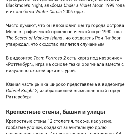
Blackmore’s Night, альбома
Under a Violet Moon
1999 года
и их альбома
Winter Carols
2006
года
.
Часто думают, что он вдохновил центр города острова
Меле в графической приключенческой игре 1990 года
The Secret of Monkey Island
, но создатель Рон Гилберт
утверждал, что сходство является случайным.
В видеоигре
Team Fortress 2
есть карта под названием
«Роттенбург», игра на основе тезки оригинала вместе с
визуально схожей архитектурой.
Южная часть рынка широко представлена ​​в видеоигре
Gabriel Knight 2,
изображающей вымышленный город
Риттерсберг.
Крепостные стены, башни и улицы
Крепостные стены 12 столетия, так же, как узкие,
горбатые улочки, создают значительную долю
очарования города. Их протяженность составляет 3,4