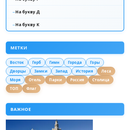
На букву Д
На букву К
МЕТКИ
Восток
Герб
Гимн
Города
Горы
Дворцы
Замки
Запад
История
Леса
Моря
Отель
Парки
Россия
Столица
ТОП
Флаг
ВАЖНОЕ