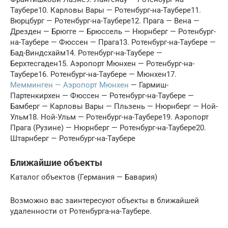
Таубере10. Карловы Вары — Ротенбург-на-Таубере11.
Вюрцбург — Ротенбург-на-Таубере12. Прага — Вена —
Дрезден — Брюгге — Брюссель — Нюрнберг — Ротенбург-
на-Таубере — Фюссен — Прага13. Ротенбург-на-Таубере —
Бад-Виндсхайм14. Ротенбург-на-Таубере —
Берхтесгаден15. Аэропорт Мюнхен — Ротенбург-на-
Таубере16. Ротенбург-на-Таубере — Мюнхен17.
Мемминген — Аэропорт Мюнхен
— Гармиш-
Партенкирхен — Фюссен — Ротенбург-на-Таубере —
Бамберг — Карловы Вары — Пльзень — Нюрнберг — Ной-
Ульм18. Ной-Ульм — Ротенбург-на-Таубере19. Аэропорт
Прага (Рузине) — Нюрнберг — Ротенбург-на-Таубере20.
Штарнберг — Ротенбург-на-Таубере
Ближайшие объекты
Каталог объектов (Германия — Бавария)
Возможно вас заинтересуют объекты в ближайшей
удаленности от Ротенбурга-на-Таубере.