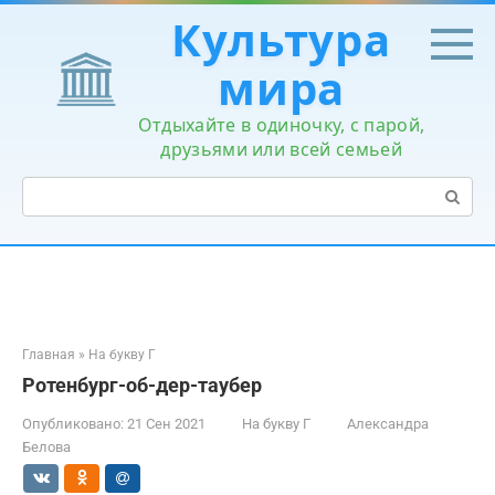
Перейти
Культура
к
контенту
мира
Отдыхайте в одиночку, с парой,
друзьями или всей семьей
Поиск:
Главная
»
На букву Г
Ротенбург-об-дер-таубер
Опубликовано:
21 Сен 2021
На букву Г
Александра
Белова