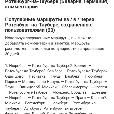
Ротенбург-на-Таубере (Бавария, Германия)
комментарии
Популярные маршруты из / в / через
Ротенбург-на-Таубере, сохраненные
пользователями (20)
Используя сохраненные маршруты, вы можете
добавлять комментарии и заметки. Маршруты
расположены в порядке популярности за прошедшие
30 дней.
1. Нюрнберг — Ротенбург-на-Таубере2. Берлин —
Ротенбург-на-Таубере3. Бамберг — Ротенбург-на-Таубере4.
Одинцово — Песчатка — Тлущ — Бамберг — Нюрнберг —
Париж — Мандельё-ла-Напуль — Ротенбург-на-Таубере —
Тлущ — Одинцово5. Мюнхен — Обераммергау — Фюссен
— Ротенбург-на-Таубере — Мюнхен6. Вроцлав — Дрезден
— Нюрнберг — Ротенбург-на-Таубере — Прага — Краков7.
Мюнхен — Регенсбург — Нюрнберг — Ротенбург-на-
Таубере — Аугсбург8. Ротенбург-на-Таубере —
Франтишкови-Лазне9. Лангенау — Ротенбург-на-