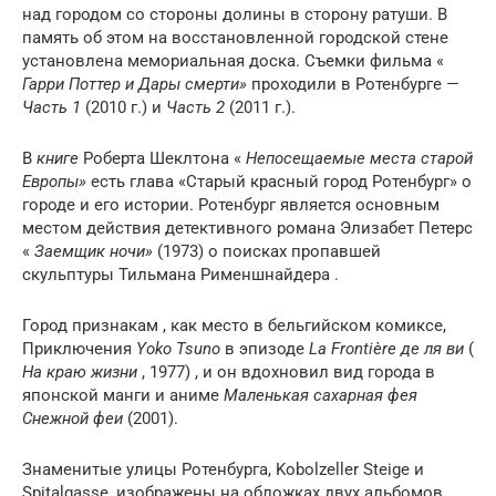
над городом со стороны долины в сторону ратуши. В
память об этом на восстановленной городской стене
установлена ​​мемориальная доска. Съемки фильма «
Гарри Поттер и Дары смерти»
проходили в Ротенбурге
—
Часть 1
(2010 г.) и
Часть 2
(2011 г.).
В
книге
Роберта Шеклтона «
Непосещаемые места старой
Европы»
есть глава «Старый красный город Ротенбург» о
городе и его истории. Ротенбург является основным
местом действия детективного романа Элизабет Петерс
«
Заемщик ночи»
(1973) о поисках пропавшей
скульптуры Тильмана Рименшнайдера .
Город признакам , как место в бельгийском комиксе,
Приключения
Yoko Tsuno
в эпизоде
La Frontière де ля ви
(
На краю жизни
, 1977) , и он вдохновил вид города в
японской манги и аниме
Маленькая сахарная фея
Снежной феи
(2001).
Знаменитые улицы Ротенбурга, Kobolzeller Steige и
Spitalgasse, изображены на обложках двух альбомов