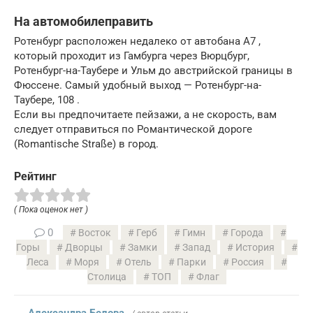
На автомобилеправить
Ротенбург расположен недалеко от автобана A7 ,
который проходит из Гамбурга через Вюрцбург,
Ротенбург-на-Таубере и Ульм до австрийской границы в
Фюссене. Самый удобный выход — Ротенбург-на-
Таубере, 108 .
Если вы предпочитаете пейзажи, а не скорость, вам
следует отправиться по Романтической дороге
(Romantische Straße) в город.
Рейтинг
( Пока оценок нет )
0
Восток
Герб
Гимн
Города
Горы
Дворцы
Замки
Запад
История
Леса
Моря
Отель
Парки
Россия
Столица
ТОП
Флаг