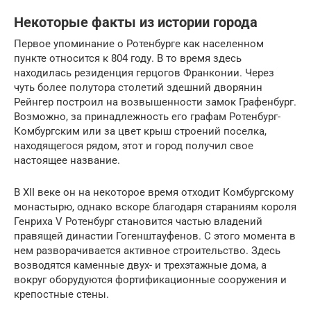
Некоторые факты из истории города
Первое упоминание о Ротенбурге как населенном
пункте относится к 804 году. В то время здесь
находилась резиденция герцогов Франконии. Через
чуть более полутора столетий здешний дворянин
Рейнгер построил на возвышенности замок Графенбург.
Возможно, за принадлежность его графам Ротенбург-
Комбургским или за цвет крыш строений поселка,
находящегося рядом, этот и город получил свое
настоящее название.
В XII веке он на некоторое время отходит Комбургскому
монастырю, однако вскоре благодаря стараниям короля
Генриха V Ротенбург становится частью владений
правящей династии Гогенштауфенов. С этого момента в
нем разворачивается активное строительство. Здесь
возводятся каменные двух- и трехэтажные дома, а
вокруг оборудуются фортификационные сооружения и
крепостные стены.