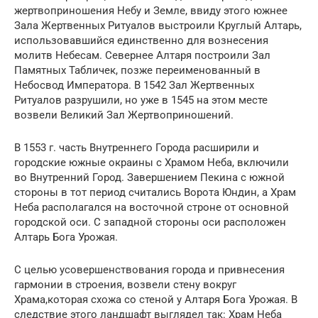
жертвоприношения Небу и Земле, ввиду этого южнее
Зала Жертвенных Ритуалов выстроили Круглый Алтарь,
использовавшийся единственно для вознесения
молитв Небесам. Севернее Алтаря построили Зал
Памятных Табличек, позже переименованный в
Небосвод Императора. В 1542 Зал Жертвенных
Ритуалов разрушили, но уже в 1545 на этом месте
возвели Великий Зал Жертвоприношений.
В 1553 г. часть Внутреннего Города расширили и
городские южные окраины с Храмом Неба, включили
во Внутренний Город. Завершением Пекина с южной
стороны в тот период считались Ворота Юндин, а Храм
Неба располагался на восточной строне от основной
городской оси. С западной стороны оси расположен
Алтарь Бога Урожая.
С целью усовершенствования города и привнесения
гармонии в строения, возвели стену вокруг
Храма,которая схожа со стеной у Алтаря Бога Урожая. В
следствие этого ландшафт выглядел так: Храм Неба