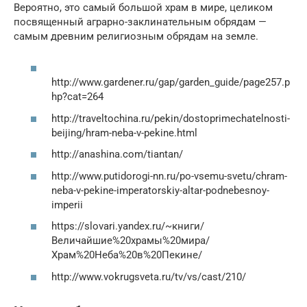
Вероятно, это самый большой храм в мире, целиком
посвященный аграрно-заклинательным обрядам —
самым древним религиозным обрядам на земле.
http://www.gardener.ru/gap/garden_guide/page257.p
hp?cat=264
http://traveltochina.ru/pekin/dostoprimechatelnosti-
beijing/hram-neba-v-pekine.html
http://anashina.com/tiantan/
http://www.putidorogi-nn.ru/po-vsemu-svetu/chram-
neba-v-pekine-imperatorskiy-altar-podnebesnoy-
imperii
https://slovari.yandex.ru/~книги/
Величайшие%20храмы%20мира/
Храм%20Неба%20в%20Пекине/
http://www.vokrugsveta.ru/tv/vs/cast/210/