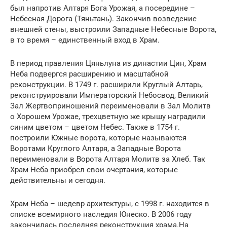
был напротив Алтаря Бога Урожая, а посередине –
Небесная Дорога (Тяньтань). Закончив возведение
внешней стены, выстроили Западные Небесные Ворота,
в то время – единственный вход в Храм.
В период правления Цяньлуна из династии Цин, Храм
Неба подвергся расширению и масштабной
реконструкции. В 1749 г. расширили Круглый Алтарь,
реконструировали Императорский Небосвод, Великий
Зал Жертвоприношений переименовали в Зал Молитв
о Хорошем Урожае, трехцветную же крышу наградили
синим цветом – цветом Небес. Также в 1754 г.
построили Южные ворота, которые называются
Воротами Круглого Алтаря, а Западные Ворота
переименовали в Ворота Алтаря Молитв за Хлеб. Так
Храм Неба приобрел свои очертания, которые
действительны и сегодня.
Храм Неба – шедевр архитектуры, с 1998 г. находится в
списке всемирного наследия Юнеско. В 2006 году
закончилась последняя реконструкция храма.На