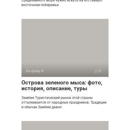
Средиземного моря нужно искать на его северо-
восточном побережье
На букву К
0
Острова зеленого мыса: фото,
история, описание, туры
Замбия Туристический рынок этой страны
отталкивается от народных праздников. Традиции
и обычаи Замбии давно