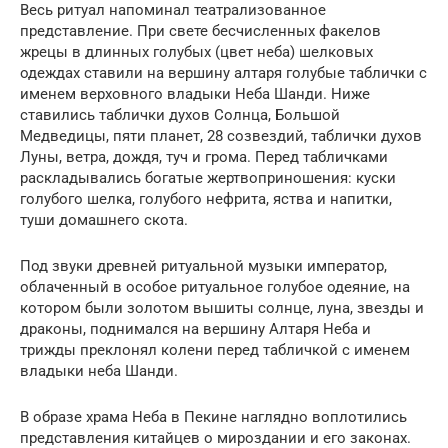
Весь ритуал напоминал театрализованное
представление. При свете бесчисленных факелов
жрецы в длинных голубых (цвет неба) шелковых
одеждах ставили на вершину алтаря голубые таблички с
именем верховного владыки Неба Шанди. Ниже
ставились таблички духов Солнца, Большой
Медведицы, пяти планет, 28 созвездий, таблички духов
Луны, ветра, дождя, туч и грома. Перед табличками
раскладывались богатые жертвоприношения: куски
голубого шелка, голубого нефрита, яства и напитки,
туши домашнего скота.
Под звуки древней ритуальной музыки император,
облаченный в особое ритуальное голубое одеяние, на
котором были золотом вышиты солнце, луна, звезды и
драконы, поднимался на вершину Алтаря Неба и
трижды преклонял колени перед табличкой с именем
владыки неба Шанди.
В образе храма Неба в Пекине наглядно воплотились
представления китайцев о мироздании и его законах.