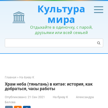
Перейти
Культура
к
контенту
мира
Отдыхайте в одиночку, с парой,
друзьями или всей семьей
Поиск:
Главная
»
На букву К
Храм неба (тяньтань) в китае: история, как
добраться, часы работы
Опубликовано:
21 Сен 2021
На букву К
Александра
Белова