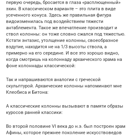
первую очередь, бросается в глаза «расплющенный»
эхин. В классическом варианте – это плита в виде
усеченного конуса. Здесь же правильная фигура
видоизменилась под воздействием тяжести
антаблемента. Такое же впечатление производит и
ствол колонны: он тоже словно сжался под тяжестью.
Кстати энтазис, утолщение колонны, своеобразное
вздутие, находится не на 1/3 высоты ствола, а
примерно на его середине. И все это хорошо видно,
когда смотришь на колоннаду архаического храма на
фоне колоннады классической:
Так и напрашиваются аналогии с греческой
скульптурой. Архаические колонны напоминают мне
Клеобиса и Битона:
А классические колонны вызывают в памяти образы
куросов ранней классики:
Во второй половине VI века до н.э. был построен храм
Афины, которое прежнее поколение искусствоведов