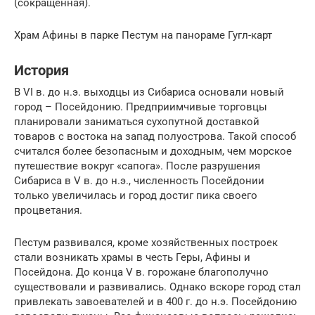
(сокращенная).
Храм Афины в парке Пестум на панораме Гугл-карт
История
В VI в. до н.э. выходцы из Сибариса основали новый
город – Посейдонию. Предприимчивые торговцы
планировали заниматься сухопутной доставкой
товаров с востока на запад полуострова. Такой способ
считался более безопасным и доходным, чем морское
путешествие вокруг «сапога». После разрушения
Сибариса в V в. до н.э., численность Посейдонии
только увеличилась и город достиг пика своего
процветания.
Пестум развивался, кроме хозяйственных построек
стали возникать храмы в честь Геры, Афины и
Посейдона. До конца V в. горожане благополучно
существовали и развивались. Однако вскоре город стал
привлекать завоевателей и в 400 г. до н.э. Посейдонию