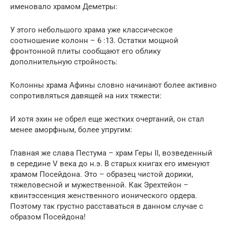
именовало храмом Деметры:
У этого небольшого храма уже классическое
соотношение колонн – 6 :13. Остатки мощной
фронтонной плиты сообщают его облику
дополнительную стройность:
Колонны храма Афины словно начинают более активно
сопротивляться давящей на них тяжести:
И хотя эхин не обрел еще жестких очертаний, он стал
менее аморфным, более упругим:
Главная же слава Пестума – храм Геры II, возведенный
в середине V века до н.э. В старых книгах его именуют
храмом Посейдона. Это – образец чистой дорики,
тяжеловесной и мужественной. Как Эрехтейон –
квинтэссенция женственного ионического ордера.
Поэтому так грустно расставаться в данном случае с
образом Посейдона!