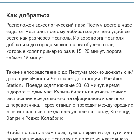
Как добраться
Расположен археологический парк Пестум всего в часе
езды от Неаполя, поэтому добираться до него удобнее
всего как раз через Неаполь. Из аэропорта Неаполя
добраться до города можно на автобусе-шаттле,
которые ходят примерно раз в 15–20 минут, дорога
займет 15 минут.
Также непосредственно до Пестума можно доехать с ж/
д станции «Наполи Чентрале» до станции «Paestum
Station». Поезда ходят каждые 50–60 минут, время
в дороге — один час. Купить билет или узнать точное
расписание всегда можно на официальном сайте ж/
д перевозчика. Через станцию проходят междугородние
и региональные поезда следующие на Паолу, Козенцу,
Сапри и Реджо-Калабрию.
Чтобы попасть в сам парк, нужно перейти ж/д пути, идя
по направлению от Неаполя по дороге из настоящего