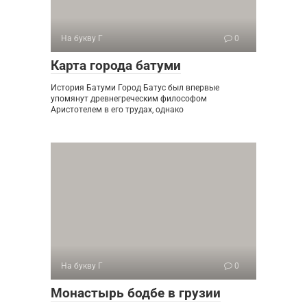
На букву Г
0
Карта города батуми
История Батуми Город Батус был впервые
упомянут древнегреческим философом
Аристотелем в его трудах, однако
На букву Г
0
Монастырь бодбе в грузии