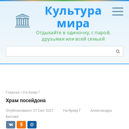
Перейти
Культура
к
контенту
мира
Отдыхайте в одиночку, с парой,
друзьями или всей семьей
Поиск:
Главная
»
На букву Г
Храм посейдона
Опубликовано:
21 Сен 2021
На букву Г
Александра
Белова