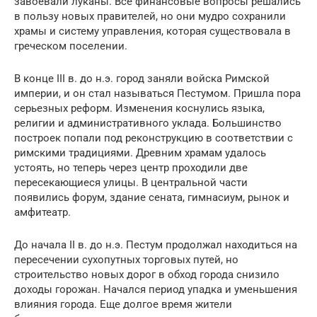
завоевали луканы. Все финансовые вопросы решались
в пользу новых правителей, но они мудро сохранили
храмы и систему управления, которая существовала в
греческом поселении.
В конце III в. до н.э. город заняли войска Римской
империи, и он стал называться Пестумом. Пришла пора
серьезных реформ. Изменения коснулись языка,
религии и административного уклада. Большинство
построек попали под реконструкцию в соответствии с
римскими традициями. Древним храмам удалось
устоять, но теперь через центр проходили две
пересекающиеся улицы. В центральной части
появились форум, здание сената, гимнасиум, рынок и
амфитеатр.
До начала II в. до н.э. Пестум продолжал находиться на
пересечении сухопутных торговых путей, но
строительство новых дорог в обход города снизило
доходы горожан. Начался период упадка и уменьшения
влияния города. Еще долгое время жители