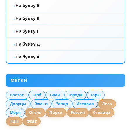
На букву Б
На букву В
На букву Г
На букву Д
На букву К
МЕТКИ
Восток
Герб
Гимн
Города
Горы
Дворцы
Замки
Запад
История
Леса
Моря
Отель
Парки
Россия
Столица
ТОП
Флаг