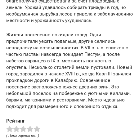
благополучно существовали за счет плодородных
земель. Урожай удавалось собирать трижды в год, но
необдуманная вырубка лесов привела к заболачиванию
местности и урожайность ухудшилась.
Жители постепенно покидали город. Одни
предпочитали уехать подальше, другие селились
неподалеку на возвышенностях. В VII в. н.э. епископ с
частью паствы навсегда покидает Пестум, а после
набегов саранцев в IX в. местность полностью
опустела. Несколько столетий земли пустовали. Новый
город зародился в начале XVIII в., когда Карл III занялся
прокладкой дороги в Калабрию. Современное
поселение расположено южнее древних руин. Это
небольшой поселок на побережье с уютными виллами,
барами, магазинами и ресторанами. Место идеально
подходит для размеренного и спокойного отдыха.
Рейтинг
( Пока оценок нет )