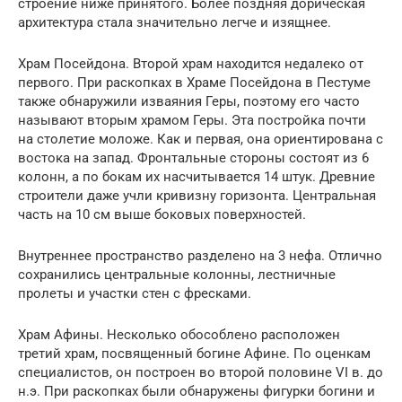
строение ниже принятого. Более поздняя дорическая
архитектура стала значительно легче и изящнее.
Храм Посейдона. Второй храм находится недалеко от
первого. При раскопках в Храме Посейдона в Пестуме
также обнаружили изваяния Геры, поэтому его часто
называют вторым храмом Геры. Эта постройка почти
на столетие моложе. Как и первая, она ориентирована с
востока на запад. Фронтальные стороны состоят из 6
колонн, а по бокам их насчитывается 14 штук. Древние
строители даже учли кривизну горизонта. Центральная
часть на 10 см выше боковых поверхностей.
Внутреннее пространство разделено на 3 нефа. Отлично
сохранились центральные колонны, лестничные
пролеты и участки стен с фресками.
Храм Афины. Несколько обособлено расположен
третий храм, посвященный богине Афине. По оценкам
специалистов, он построен во второй половине VI в. до
н.э. При раскопках были обнаружены фигурки богини и