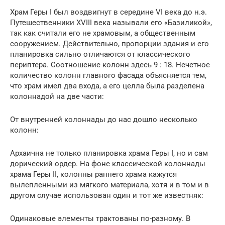
Храм Геры I был воздвигнут в середине VI века до н.э.
Путешественники XVIII века называли его «Базиликой»,
так как считали его не храмовым, а общественным
сооружением. Действительно, пропорции здания и его
планировка сильно отличаются от классического
периптера. Соотношение колонн здесь 9 : 18. Нечетное
количество колонн главного фасада объясняется тем,
что храм имел два входа, а его целла была разделена
колоннадой на две части:
От внутренней колоннады до нас дошло несколько
колонн:
Архаична не только планировка храма Геры I, но и сам
дорический ордер. На фоне классической колоннады
храма Геры II, колонны раннего храма кажутся
вылепленными из мягкого материала, хотя и в том и в
другом случае использован один и тот же известняк:
Одинаковые элементы трактованы по-разному. В